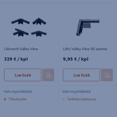
Liitinsetti Valley View
Liitin Valley View 90 astetta
Liitinsetti Valley View
Liitin Valley View 90 astetta
329€/kpl
9,95€/kpl
329 €
/ kpl
9,95 €
/ kpl
Lue lisää
Lue lisää
Vain myymälöistä
Vain myymälöistä
Tilaustuote
Tarkista saatavuus