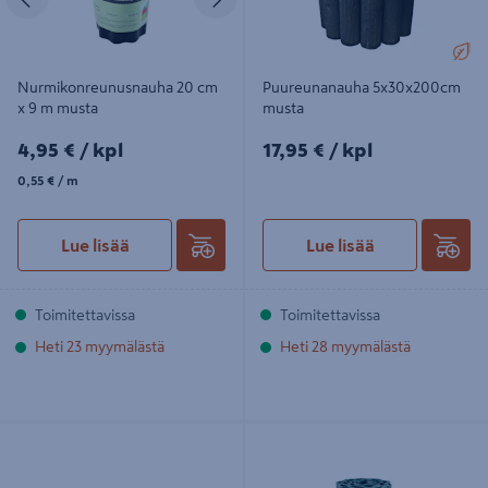
Nurmikonreunusnauha 20 cm
Puureunanauha 5x30x200cm
x 9 m musta
musta
4,95€/kpl
17,95€/kpl
4,95 €
/ kpl
17,95 €
/ kpl
0,55€/m
0,55 €
/ m
Lue lisää
Lue lisää
Toimitettavissa
Toimitettavissa
Heti 23 myymälästä
Heti 28 myymälästä
Puureunanauha 5x30x200cm
Nurmikon reunusnauha Tarha 20
ruskea
cm x 9 m vihreä