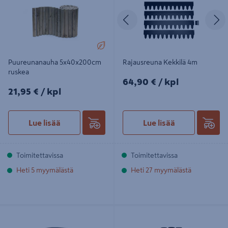
Edellinen
S
Puureunanauha 5x40x200cm
Rajausreuna Kekkilä 4m
ruskea
64,90€/kpl
64,90 €
/ kpl
21,95€/kpl
21,95 €
/ kpl
Lue lisää
Lue lisää
Toimitettavissa
Toimitettavissa
Heti 5 myymälästä
Heti 27 myymälästä
Nurmikkoreunus n. 6,1m
Puureunanauha 5x40x200cm
musta