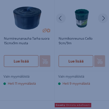
15cmx9m musta
Edellinen
S
Nurmireunanauha Tarha suora
Nurmikonreunus Cello
15cmx9m musta
9cm/9m
Lue lisää
Lue lisää
Vain myymälöistä
Vain myymälöistä
Heti 11 myymälästä
Heti 9 myymälästä
Nurmireunusnauha Nelson Garden
Nurmireunanauha 15cm 9jm musta
Goodiy
Onnistu edullisesti
16cmx5m galvanoitu