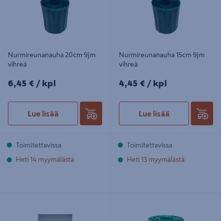
Nurmireunanauha 20cm 9jm
Nurmireunanauha 15cm 9jm
vihreä
vihreä
6,45€/kpl
4,45€/kpl
6,45 €
/ kpl
4,45 €
/ kpl
Lue lisää
Lue lisää
Toimitettavissa
Toimitettavissa
Heti 14 myymälästä
Heti 13 myymälästä
Nurmireunusnauha Nelson Garden
Nurmikkoreunus Gardena
10cmx9m
20cm/9m 00540-20