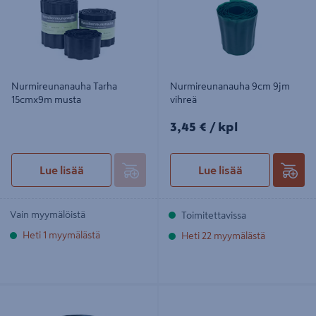
Nurmireunanauha Tarha
Nurmireunanauha 9cm 9jm
15cmx9m musta
vihreä
3,45€/kpl
3,45 €
/ kpl
Lue lisää
Lue lisää
Vain myymälöistä
Toimitettavissa
Heti 1 myymälästä
Heti 22 myymälästä
Nurmireunanauha Tarha suora
Nurmikonreunus Cello 20cm/9m
9cmx9m musta