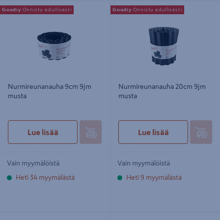
Nurmireunanauha 9cm 9jm musta
Nurmireunanauha 20cm 9jm musta
Goodiy
Onnistu edullisesti
Goodiy
Onnistu edullisesti
Nurmireunanauha 9cm 9jm
Nurmireunanauha 20cm 9jm
musta
musta
Lue lisää
Lue lisää
Vain myymälöistä
Vain myymälöistä
Heti 34 myymälästä
Heti 9 myymälästä
Nurmireunanauha Tarha suora
Nurmikonreunus Cello 9cm/9m