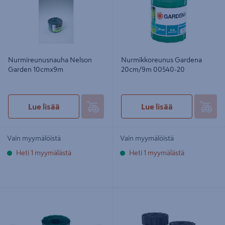
Nurmireunusnauha Nelson
Nurmikkoreunus Gardena
Garden 10cmx9m
20cm/9m 00540-20
Lue lisää
Lue lisää
Vain myymälöistä
Vain myymälöistä
Heti 1 myymälästä
Heti 1 myymälästä
Nurmikonreunus Cello 15cm/9m
Nurmireunanauha Tarha 9cmx9m
musta