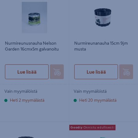
Nurmireunusnauha Nelson
Nurmireunanauha 15cm 9jm
Garden 16cmx5m galvanoitu
musta
Lue lisää
Lue lisää
Vain myymälöistä
Vain myymälöistä
Heti 2 myymälästä
Heti 20 myymälästä
Nurmireunanauha Tarha 15cmx9m
Nurmireunanauha 9cm 9jm vihreä
Goodiy
Onnistu edullisesti
musta