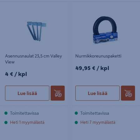
Asennusnaulat 23,5 cm Valley View
Nurmikkoreunuspaketti
Asennusnaulat 23,5 cm Valley
Nurmikkoreunuspaketti
View
49,95€/kpl
49,95 €
/ kpl
4€/kpl
4 €
/ kpl
Lue lisää
Lue lisää
Toimitettavissa
Toimitettavissa
Heti 1 myymälästä
Heti 7 myymälästä