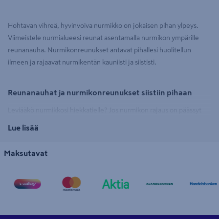
Hohtavan vihreä, hyvinvoiva nurmikko on jokaisen pihan ylpeys.
Viimeistele nurmialueesi reunat asentamalla nurmikon ympärille
reunanauha. Nurmikonreunukset antavat pihallesi huolitellun
ilmeen ja rajaavat nurmikentän kauniisti ja siististi.
Reunanauhat ja nurmikonreunukset siistiin pihaan
Leviääkö nurmikkosi hiekkatielle? Jos nurmikon rajaus on päässyt
unohtumaan, on aika ottaa avuksi nurmikon reunanauha. Upota
Lue lisää
muoviset nurmikonreunukset esimerkiksi pihakivetyksen ja
nurmikon väliin ja varmistat, ettei nurmikko pääse enää leviämään
Maksutavat
pihalaattojen
saumoihin tai istutusalueille. Muovinen reunanauha
on helppo asentaa ja soveltuu kaikenlaisiin kohteisiin. Muovi kestää
hyvin kaikenlaiset sääolosuhteet, niin kesän helteet kuin talven
pakkaset.