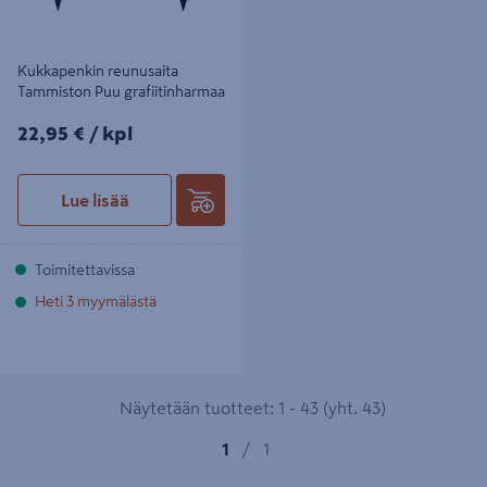
Kukkapenkin reunusaita
Tammiston Puu grafiitinharmaa
22,95€/kpl
22,95 €
/ kpl
Lue lisää
Toimitettavissa
Heti 3 myymälästä
Näytetään tuotteet: 1 - 43 (yht. 43)
1
/
1