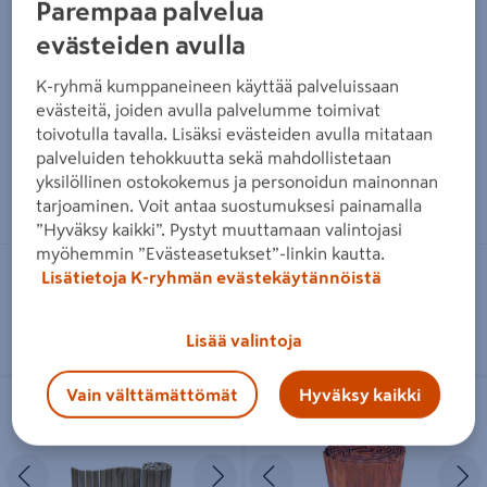
Parempaa palvelua
evästeiden avulla
Nurmikonreunusnauha 10 cm
Nurmikon reunusnauha Tarha
x 9 m musta
10 cm x 9 m vihreä
K-ryhmä kumppaneineen käyttää palveluissaan
2,75€/kpl
2,35€/kpl
2,75 €
/ kpl
2,35 €
/ kpl
evästeitä, joiden avulla palvelumme toimivat
0,31€/m
toivotulla tavalla. Lisäksi evästeiden avulla mitataan
0,31 €
/ m
palveluiden tehokkuutta sekä mahdollistetaan
yksilöllinen ostokokemus ja personoidun mainonnan
Lue lisää
Lue lisää
tarjoaminen. Voit antaa suostumuksesi painamalla
”Hyväksy kaikki”. Pystyt muuttamaan valintojasi
myöhemmin ”Evästeasetukset”-linkin kautta.
Toimitettavissa
Toimitettavissa
Lisätietoja K-ryhmän evästekäytännöistä
Heti 31 myymälästä
Heti 21 myymälästä
Lisää valintoja
Puureunanauha 5x20x200cm
Nurmikon reunusnauha Tarha 16 cm
Vain välttämättömät
Hyväksy kaikki
ruskea
x 5 m ruoste
Edellinen
Seuraava
Edellinen
S