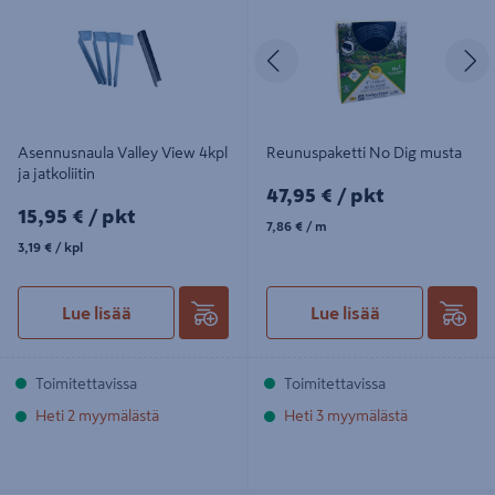
Edellinen
S
Asennusnaula Valley View 4kpl
Reunuspaketti No Dig musta
ja jatkoliitin
47,95€/pkt
47,95 €
/ pkt
15,95€/pkt
15,95 €
/ pkt
7,86€/m
7,86 €
/ m
3,19€/kpl
3,19 €
/ kpl
Lue lisää
Lue lisää
Toimitettavissa
Toimitettavissa
Heti 2 myymälästä
Heti 3 myymälästä