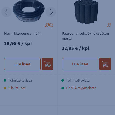
Edellinen
Seuraava
Nurmikkoreunus n. 6,1m
Puureunanauha 5x40x200cm
musta
29,95€/kpl
29,95 €
/ kpl
22,95€/kpl
22,95 €
/ kpl
Lue lisää
Lue lisää
Toimitettavissa
Toimitettavissa
Tilaustuote
Heti 14 myymälästä
Asennusnaula Valley View 4kpl ja
Reunuspaketti No Dig musta
jatkoliitin