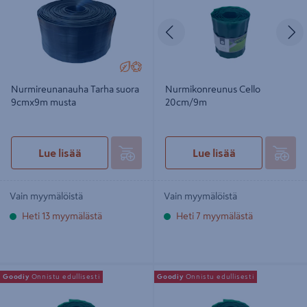
Edellinen
S
Nurmireunanauha Tarha suora
Nurmikonreunus Cello
9cmx9m musta
20cm/9m
Lue lisää
Lue lisää
Vain myymälöistä
Vain myymälöistä
Heti 13 myymälästä
Heti 7 myymälästä
Nurmireunanauha 20cm 9jm vihreä
Nurmireunanauha 15cm 9jm vihreä
Goodiy
Onnistu edullisesti
Goodiy
Onnistu edullisesti