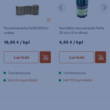
Edellinen
S
Puureunanauha 5x30x200cm
Nurmikon reunusnauha Tarha
ruskea
20 cm x 9 m vihreä
16,95€/kpl
4,95€/kpl
16,95 €
/ kpl
4,95 €
/ kpl
Lue lisää
Lue lisää
Toimitettavissa
Toimitettavissa
Heti 24 myymälästä
Heti 19 myymälästä
Puureunanauha 5x40x200cm
Rajausreuna Kekkilä 4m
ruskea