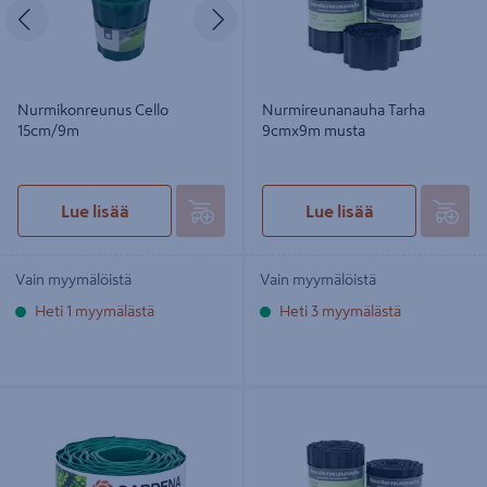
Edellinen
Seuraava
Nurmikonreunus Cello
Nurmireunanauha Tarha
15cm/9m
9cmx9m musta
Lue lisää
Lue lisää
Vain myymälöistä
Vain myymälöistä
Heti 1 myymälästä
Heti 3 myymälästä
Nurmikkoreunus Gardena 9cm/9m
Nurmireunanauha Tarha 20cmx9m
00536-20
musta