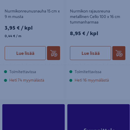
Nurmikonreunusnauha 15 cm x
Nurmikon rajausreuna
9 m musta
metallinen Cello 100 x 16 cm
tummanharmaa
3,95€/kpl
3,95 €
/ kpl
8,95€/kpl
8,95 €
/ kpl
0,44€/m
0,44 €
/ m
Lue lisää
Lue lisää
Toimitettavissa
Toimitettavissa
Heti 74 myymälästä
Heti 16 myymälästä