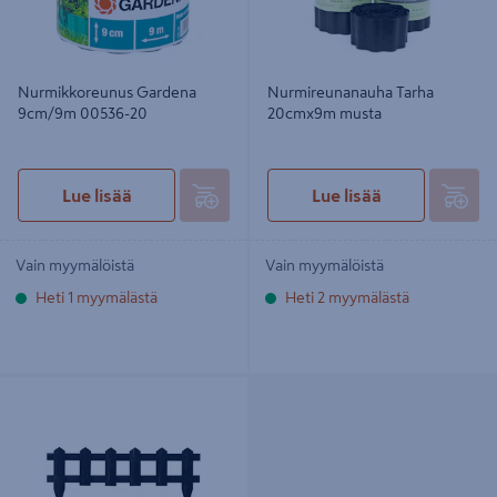
Nurmikkoreunus Gardena
Nurmireunanauha Tarha
9cm/9m 00536-20
20cmx9m musta
Lue lisää
Lue lisää
Vain myymälöistä
Vain myymälöistä
Heti 1 myymälästä
Heti 2 myymälästä
Kukkapenkin reunusaita Tammiston
Puu grafiitinharmaa