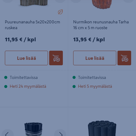
Puureunanauha 5x20x200cm
Nurmikon reunusnauha Tarha
ruskea
16 cm x 5 m ruoste
11,95€/kpl
13,95€/kpl
11,95 €
/ kpl
13,95 €
/ kpl
Lue lisää
Lue lisää
Toimitettavissa
Toimitettavissa
Heti 24 myymälästä
Heti 5 myymälästä
Nurmikonreunusnauha 20 cm x 9 m
Puureunanauha 5x30x200cm musta
musta
Edellinen
Seuraava