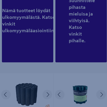
Suunnittele
pihasta
Nämä tuotteet löydät
mieluisa ja
ulkomyymälästä. Katso
viihtyisä.
vinkit
Katso
ulkomyymäläasiointiin.
vinkit
pihalle.
Puureunanauha 5x20x200cm musta
Nurmikon reunusnauha Tarha 15 cm
x 9 m vihreä
Edellinen
Seuraava
Edellinen
S