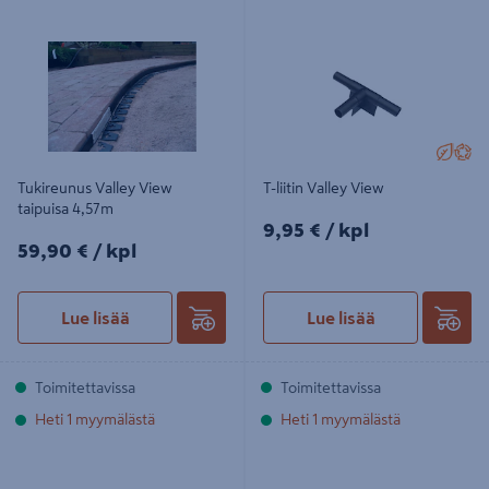
Tukireunus Valley View taipuisa
T-liitin Valley View
4,57m
Tukireunus Valley View
T-liitin Valley View
taipuisa 4,57m
9,95€/kpl
9,95 €
/ kpl
59,90€/kpl
59,90 €
/ kpl
Lue lisää
Lue lisää
Toimitettavissa
Toimitettavissa
Heti 1 myymälästä
Heti 1 myymälästä