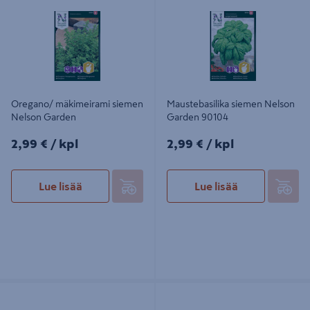
Nelson Garden
Garden 90104
Oregano/ mäkimeirami siemen
Maustebasilika siemen Nelson
Nelson Garden
Garden 90104
2,99€/kpl
2,99€/kpl
2,99 €
/ kpl
2,99 €
/ kpl
Lue lisää
Lue lisää
Kelloköynnös siemen Nelson
Silpoydinherne siemen Nelson
Garden
Garden Kelvedon wonder 91803