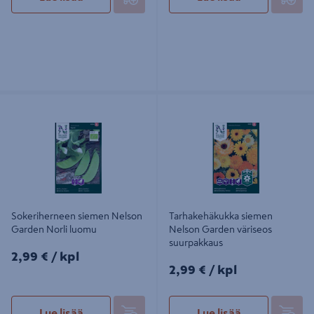
Sokeriherneen siemen Nelson
Tarhakehäkukka siemen Nelson
Garden Norli luomu
Garden väriseos suurpakkaus
Sokeriherneen siemen Nelson
Tarhakehäkukka siemen
Garden Norli luomu
Nelson Garden väriseos
suurpakkaus
2,99€/kpl
2,99 €
/ kpl
2,99€/kpl
2,99 €
/ kpl
Lue lisää
Lue lisää