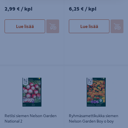
2,99€/kpl
6,25€/kpl
2,99 €
/ kpl
6,25 €
/ kpl
Lue lisää
Lue lisää
Retiisi siemen Nelson Garden
Ryhmäsamettikukka siemen Nelson
National 2
Garden Boy o boy
Retiisi siemen Nelson Garden
Ryhmäsamettikukka siemen
National 2
Nelson Garden Boy o boy