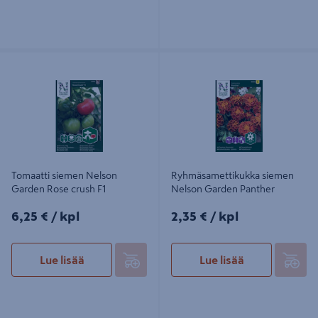
Tomaatti siemen Nelson Garden
Ryhmäsamettikukka siemen Nelson
Rose crush F1
Garden Panther
Tomaatti siemen Nelson
Ryhmäsamettikukka siemen
Garden Rose crush F1
Nelson Garden Panther
6,25€/kpl
2,35€/kpl
6,25 €
/ kpl
2,35 €
/ kpl
Lue lisää
Lue lisää