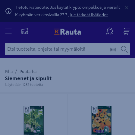
Tietoturvatiedote: Jos käytät kryptolompakkoa ja vierailit
K-ryhmän verkkosivuilla 27.7.,
lue tärkeät lisätiedot
.
Piha
Puutarha
Siemenet ja sipulit
Näytetään 1232 tuotetta
Kasvihuonekurkku siemen Nelson
Tarhakehäkukka siemen Nelson
Garden Kaikura F1
Garden väriseos