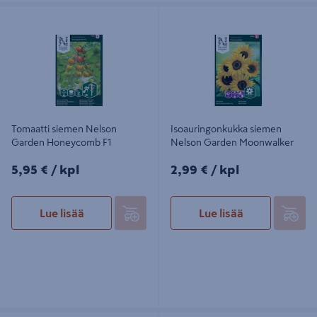
Tomaatti siemen Nelson Garden
Isoauringonkukka siemen Nelson
Honeycomb F1
Garden Moonwalker
Tomaatti siemen Nelson
Isoauringonkukka siemen
Garden Honeycomb F1
Nelson Garden Moonwalker
5,95€/kpl
2,99€/kpl
5,95 €
/ kpl
2,99 €
/ kpl
Lue lisää
Lue lisää