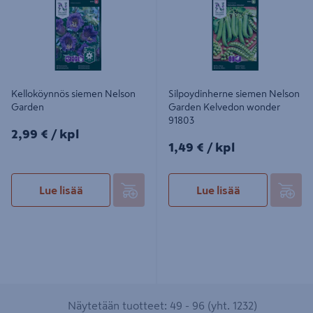
Kelloköynnös siemen Nelson
Silpoydinherne siemen Nelson
Garden
Garden Kelvedon wonder
91803
2,99€/kpl
2,99 €
/ kpl
1,49€/kpl
1,49 €
/ kpl
Lue lisää
Lue lisää
Näytetään tuotteet: 49 - 96 (yht. 1232)