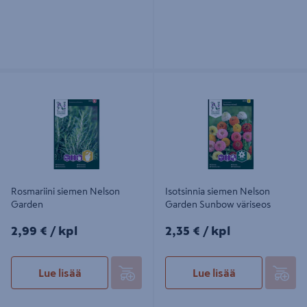
Rosmariini siemen Nelson Garden
Isotsinnia siemen Nelson Garden
Sunbow väriseos
Rosmariini siemen Nelson
Isotsinnia siemen Nelson
Garden
Garden Sunbow väriseos
2,99€/kpl
2,35€/kpl
2,99 €
/ kpl
2,35 €
/ kpl
Lue lisää
Lue lisää