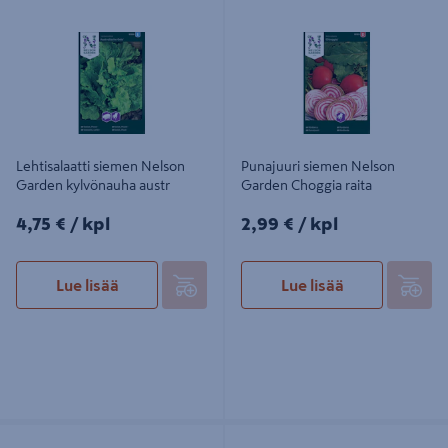
Lehtisalaatti siemen Nelson Garden
Punajuuri siemen Nelson Garden
kylvönauha austr
Choggia raita
Lehtisalaatti siemen Nelson
Punajuuri siemen Nelson
Garden kylvönauha austr
Garden Choggia raita
4,75€/kpl
2,99€/kpl
4,75 €
/ kpl
2,99 €
/ kpl
Lue lisää
Lue lisää
Oregano/ mäkimeirami siemen
Maustebasilika siemen Nelson