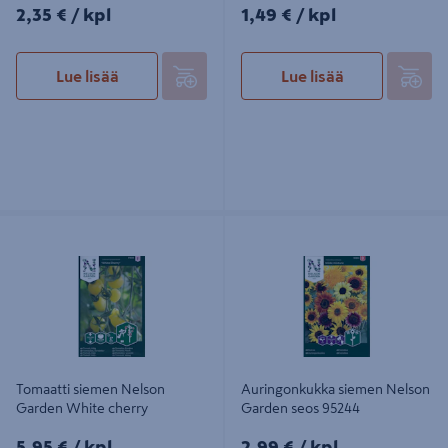
2,35€/kpl
1,49€/kpl
2,35 €
/ kpl
1,49 €
/ kpl
Lue lisää
Lue lisää
Tomaatti siemen Nelson Garden
Auringonkukka siemen Nelson
White cherry
Garden seos 95244
Tomaatti siemen Nelson
Auringonkukka siemen Nelson
Garden White cherry
Garden seos 95244
5,95€/kpl
2,99€/kpl
5,95 €
/ kpl
2,99 €
/ kpl