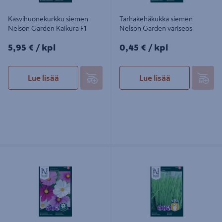
Kasvihuonekurkku siemen
Tarhakehäkukka siemen
Nelson Garden Kaikura F1
Nelson Garden väriseos
5,95€/kpl
0,45€/kpl
5,95 €
/ kpl
0,45 €
/ kpl
Lue lisää
Lue lisää
Punakosmoskukka siemen Nelson
Ruohosipuli siemen Nelson Garden
Garden Early summer
tavallinen big