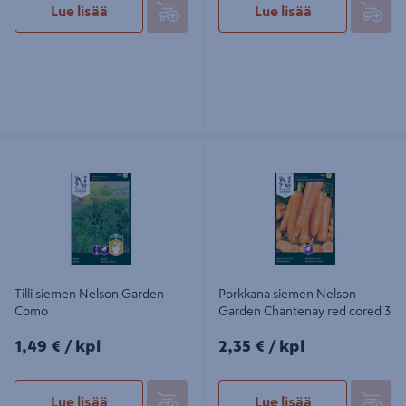
Lue lisää
Lue lisää
Tilli siemen Nelson Garden Como
Porkkana siemen Nelson Garden
Chantenay red cored 3
Tilli siemen Nelson Garden
Porkkana siemen Nelson
Como
Garden Chantenay red cored 3
1,49€/kpl
2,35€/kpl
1,49 €
/ kpl
2,35 €
/ kpl
Lue lisää
Lue lisää