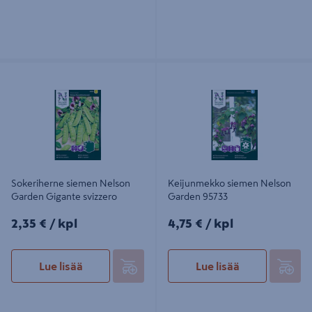
Sokeriherne siemen Nelson Garden
Keijunmekko siemen Nelson
Gigante svizzero
Garden 95733
Sokeriherne siemen Nelson
Keijunmekko siemen Nelson
Garden Gigante svizzero
Garden 95733
2,35€/kpl
4,75€/kpl
2,35 €
/ kpl
4,75 €
/ kpl
Lue lisää
Lue lisää