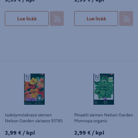
Lue lisää
Lue lisää
Isoköynnöskrassi siemen Nelson
Pinaatti siemen Nelson Garden
Garden väriseos 93785
Monnopa organic
Isoköynnöskrassi siemen
Pinaatti siemen Nelson Garden
Nelson Garden väriseos 93785
Monnopa organic
2,99€/kpl
2,99€/kpl
2,99 €
/ kpl
2,99 €
/ kpl