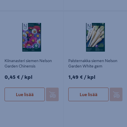
Kiinanasteri siemen Nelson Garden
Palsternakka siemen Nelson Garden
Chinensis
White gem
Kiinanasteri siemen Nelson
Palsternakka siemen Nelson
Garden Chinensis
Garden White gem
0,45€/kpl
1,49€/kpl
0,45 €
/ kpl
1,49 €
/ kpl
Lue lisää
Lue lisää