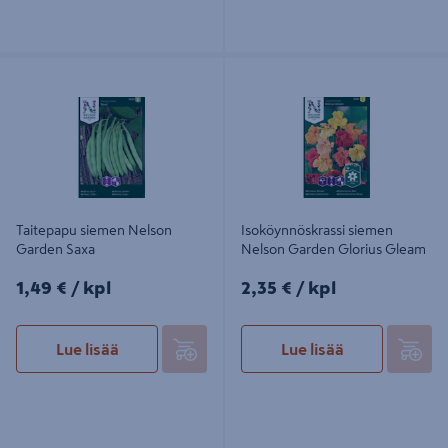
Taitepapu siemen Nelson Garden
Isoköynnöskrassi siemen Nelson
Saxa
Garden Glorius Gleam
Taitepapu siemen Nelson
Isoköynnöskrassi siemen
Garden Saxa
Nelson Garden Glorius Gleam
1,49€/kpl
2,35€/kpl
1,49 €
/ kpl
2,35 €
/ kpl
Lue lisää
Lue lisää