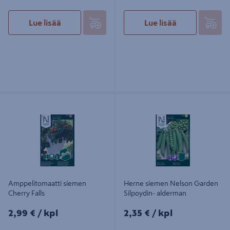
Lue lisää
Lue lisää
Amppelitomaatti siemen Cherry
Herne siemen Nelson Garden
Falls
Silpoydin- alderman
Amppelitomaatti siemen
Herne siemen Nelson Garden
Cherry Falls
Silpoydin- alderman
2,99€/kpl
2,35€/kpl
2,99 €
/ kpl
2,35 €
/ kpl