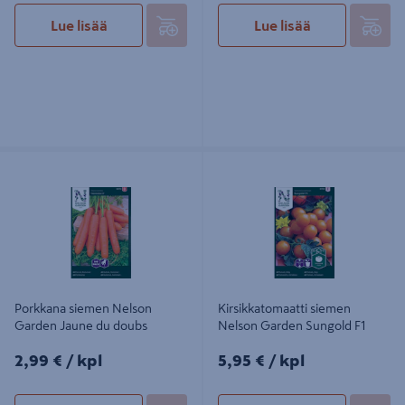
Lue lisää
Lue lisää
Porkkana siemen Nelson Garden
Kirsikkatomaatti siemen Nelson
Jaune du doubs
Garden Sungold F1
Porkkana siemen Nelson
Kirsikkatomaatti siemen
Garden Jaune du doubs
Nelson Garden Sungold F1
2,99€/kpl
5,95€/kpl
2,99 €
/ kpl
5,95 €
/ kpl