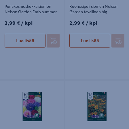
Punakosmoskukka siemen
Ruohosipuli siemen Nelson
Nelson Garden Early summer
Garden tavallinen big
2,99€/kpl
2,99€/kpl
2,99 €
/ kpl
2,99 €
/ kpl
Lue lisää
Lue lisää
Kiinanasteri siemen Nelson Garden
Kääpiösamettikukka siemen Nelson
semi tall
Garden Tangerine