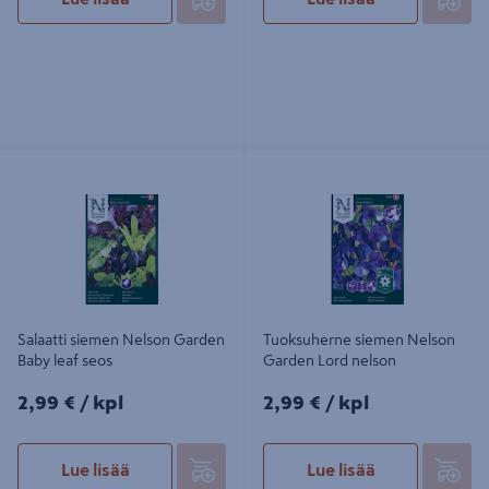
Salaatti siemen Nelson Garden Baby
Tuoksuherne siemen Nelson
leaf seos
Garden Lord nelson
Salaatti siemen Nelson Garden
Tuoksuherne siemen Nelson
Baby leaf seos
Garden Lord nelson
2,99€/kpl
2,99€/kpl
2,99 €
/ kpl
2,99 €
/ kpl
Lue lisää
Lue lisää