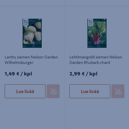
Lanttu siemen Nelson Garden
Lehtimangoldi siemen Nelson
Wilhelmsburger
Garden Rhubarb chard
Lanttu siemen Nelson Garden
Lehtimangoldi siemen Nelson
Wilhelmsburger
Garden Rhubarb chard
1,49€/kpl
2,99€/kpl
1,49 €
/ kpl
2,99 €
/ kpl
Lue lisää
Lue lisää