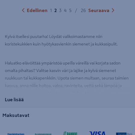
Edellinen
1
2
3
4
5
/
26
Seuraava
Kylvä itsellesi puutarha! Löydät valikoimastamme niin
koristekukkien kuin hyötykasvienkin siemenet ja kukkasipulit.
Haluatko elävöittää ympäristöä upeilla väreillä vai korjata sadon
omalta pihaltasi? Valitse kasvin väri ja lajike ja kylvä siemenet
ruukkuun tai kukkapenkkiin. Upota siemen multaan, seuraa taimien
kasvua, anna niille hoitoa, valoa, ravinteita, vettä sekä lämpöä ja
pääset nauttimaan työsi hedelmistä. K-Raudasta löydät muun
Lue lisää
muassa kukkien, kuten orvokin, auringonkukan ja petunian
siemenet.
Maksutavat
Haaveiletko omasta kasvimaasta? Meiltä saat myös hyötykasvien
siemenet
, olipa valintasi sitten ruohosipuli, tomaatti, porkkana tai