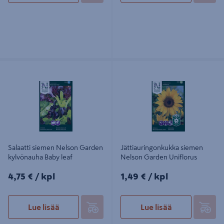
Salaatti siemen Nelson Garden
Jättiauringonkukka siemen Nelson
kylvönauha Baby leaf
Garden Uniflorus
Salaatti siemen Nelson Garden
Jättiauringonkukka siemen
kylvönauha Baby leaf
Nelson Garden Uniflorus
4,75€/kpl
1,49€/kpl
4,75 €
/ kpl
1,49 €
/ kpl
Lue lisää
Lue lisää