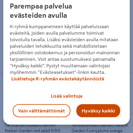
Nelson Garden Fiesta gitana
Garden Threefold white
Parempaa palvelua
2,99€/kpl
2,99€/kpl
2,99 €
/ kpl
2,99 €
/ kpl
evästeiden avulla
K-ryhmä kumppaneineen käyttää palveluissaan
Lue lisää
Lue lisää
evästeitä, joiden avulla palvelumme toimivat
toivotulla tavalla. Lisäksi evästeiden avulla mitataan
palveluiden tehokkuutta sekä mahdollistetaan
yksilöllinen ostokokemus ja personoidun mainonnan
tarjoaminen. Voit antaa suostumuksesi painamalla
”Hyväksy kaikki”. Pystyt muuttamaan valintojasi
myöhemmin ”Evästeasetukset”-linkin kautta.
Tammenlehtisalaatti siemen Nelson
Pensastomaatti siemen Nelson
Lisätietoja K-ryhmän evästekäytännöistä
Garden red salad 91313
Garden Funnyplums orange
Lisää valintoja
Vain välttämättömät
Hyväksy kaikki
Tammenlehtisalaatti siemen
Pensastomaatti siemen Nelson
Nelson Garden red salad 91313
Garden Funnyplums orange