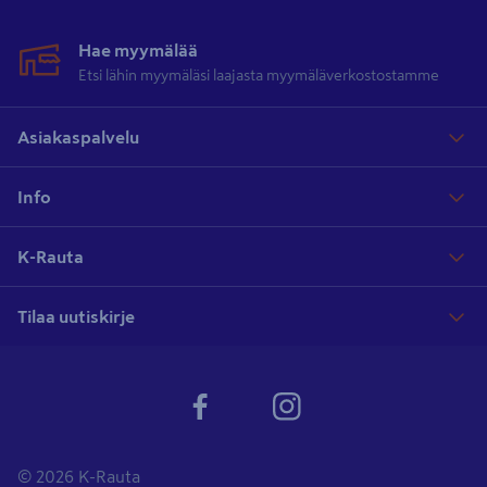
puurakentamista. Puulattian voi vahata, maalata tai lakata, mikä
tekee siitä helposti omaan tyyliin muokattavan.
Hae myymälää
Etsi lähin myymäläsi laajasta myymäläverkostostamme
Kaikki tarvittava K-Raudasta
Asiakaspalvelu
Meidän valikoimistamme löydät eri levyiset ja tyyliset lattialaudat.
Käytitpä asentamiseen
vasaraa
ja
nauloja
tai
naulapyssyä
, löydät
Info
oikeat välineet meiltä. Muista hankkia myös tarvittavat
suojaimet
.
K-Rauta
Tilaa uutiskirje
© 2026 K-Rauta