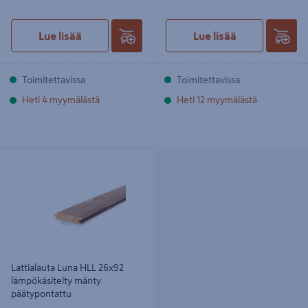
Lue lisää
Lue lisää
Toimitettavissa
Toimitettavissa
Heti 4 myymälästä
Heti 12 myymälästä
Lattialauta Luna HLL 26x92
lämpökäsitelty mänty päätypontattu
Lattialauta Luna HLL 26x92
lämpökäsitelty mänty
päätypontattu