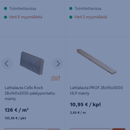
Toimitettavissa
Toimitettavissa
Heti 6 myymälästä
Heti 5 myymälästä
Lattialauta Cello Rock 28x140x2050
Lattialauta PROF 28x95x3000 HLP
päätypontattu mänty
mänty
Edellinen
Seuraava
Lattialauta Cello Rock
Lattialauta PROF 28x95x3000
28x140x2050 päätypontattu
HLP mänty
mänty
10,95€/kpl
10,95 €
/ kpl
126€/m²
126 €
/ m²
3,65€/m
3,65 €
/ m
133,56€/pkt
133,56 €
/ pkt