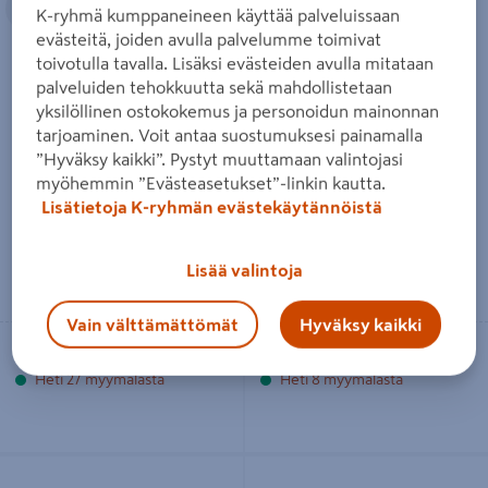
K-ryhmä kumppaneineen käyttää palveluissaan
evästeitä, joiden avulla palvelumme toimivat
toivotulla tavalla. Lisäksi evästeiden avulla mitataan
palveluiden tehokkuutta sekä mahdollistetaan
Mökkilattialauta 28x95
Lattialauta PROF 28x95x2970
yksilöllinen ostokokemus ja personoidun mainonnan
oksamänty päätypontattu
HLP mänty päätypontattu 16-
tarjoaminen. Voit antaa suostumuksesi painamalla
20% 4kpl
40,45€/m²
”Hyväksy kaikki”. Pystyt muuttamaan valintojasi
40,45 €
/ m²
29,95€/m²
29,95 €
/ m²
myöhemmin ”Evästeasetukset”-linkin kautta.
3,56€/m
3,56 €
/ m
Lisätietoja K-ryhmän evästekäytännöistä
31,45€/pkt
31,45 €
/ pkt
Lisää valintoja
Lue lisää
Lue lisää
Vain välttämättömät
Hyväksy kaikki
Toimitettavissa
Toimitettavissa
Heti 27 myymälästä
Heti 8 myymälästä
Lattialauta PROF 28x95x4770 HLP
Lattialauta 28x95mm 8-12% mänty
mänty päätypontattu 16-20% 4kpl
PP