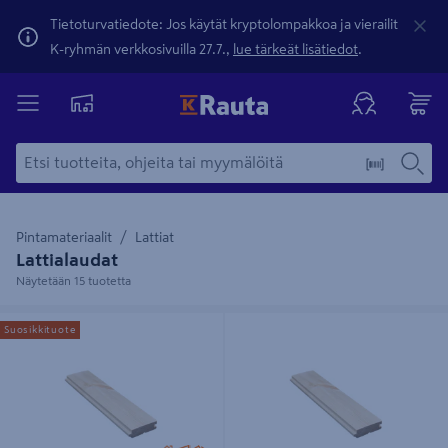
Tietoturvatiedote: Jos käytät kryptolompakkoa ja vierailit
K-ryhmän verkkosivuilla 27.7.,
lue tärkeät lisätiedot
.
Pintamateriaalit
Lattiat
Lattialaudat
Näytetään 15 tuotetta
Lattialauta PROF 28x95 HLP mänty
Lattialauta PROF 28x95x4170 HLP
Suosikkituote
päätyponttu 16-20%
mänty päätypontattu 16-20% 4kpl