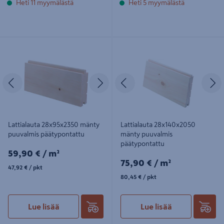
Heti 11 myymälästä
Heti 5 myymälästä
Lattialauta 28x95x2350 mänty
Lattialauta 28x140x2050 mänty
puuvalmis päätypontattu
puuvalmis päätypontattu
Edellinen
Seuraava
Edellinen
S
Lattialauta 28x95x2350 mänty
Lattialauta 28x140x2050
puuvalmis päätypontattu
mänty puuvalmis
päätypontattu
59,90€/m²
59,90 €
/ m²
75,90€/m²
75,90 €
/ m²
47,92€/pkt
47,92 €
/ pkt
80,45€/pkt
80,45 €
/ pkt
Lue lisää
Lue lisää