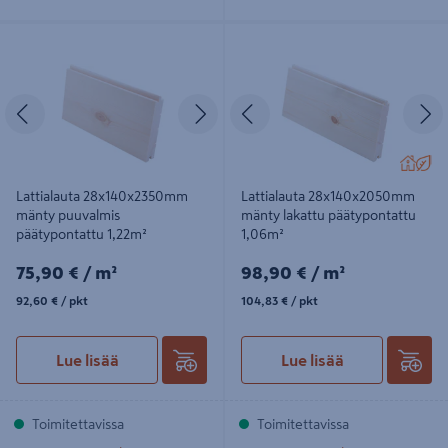
Lattialauta 28x140x2350mm mänty
Lattialauta 28x140x2050mm mänty
puuvalmis päätypontattu 1,22m²
lakattu päätypontattu 1,06m²
Edellinen
Seuraava
Edellinen
S
Lattialauta 28x140x2350mm
Lattialauta 28x140x2050mm
mänty puuvalmis
mänty lakattu päätypontattu
päätypontattu 1,22m²
1,06m²
75,90€/m²
98,90€/m²
75,90 €
/ m²
98,90 €
/ m²
92,60€/pkt
104,83€/pkt
92,60 €
/ pkt
104,83 €
/ pkt
Lue lisää
Lue lisää
Toimitettavissa
Toimitettavissa