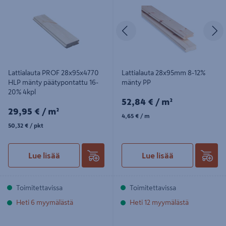
Edellinen
S
Lattialauta PROF 28x95x4770
Lattialauta 28x95mm 8-12%
HLP mänty päätypontattu 16-
mänty PP
20% 4kpl
52,84€/m²
52,84 €
/ m²
29,95€/m²
29,95 €
/ m²
4,65€/m
4,65 €
/ m
50,32€/pkt
50,32 €
/ pkt
Lue lisää
Lue lisää
Toimitettavissa
Toimitettavissa
Heti 6 myymälästä
Heti 12 myymälästä