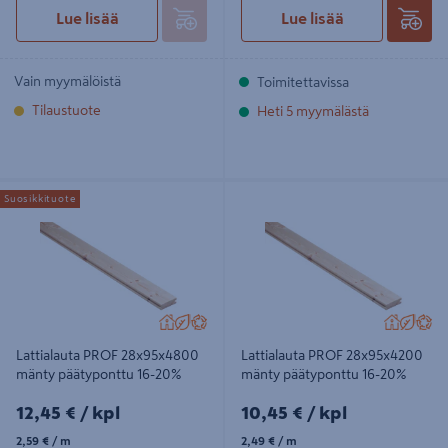
Lue lisää
Lue lisää
Vain myymälöistä
Toimitettavissa
Tilaustuote
Heti 5 myymälästä
Lattialauta PROF 28x95x4800
Lattialauta PROF 28x95x4200
Suosikkituote
mänty päätyponttu 16-20%
mänty päätyponttu 16-20%
Lattialauta PROF 28x95x4800
Lattialauta PROF 28x95x4200
mänty päätyponttu 16-20%
mänty päätyponttu 16-20%
12,45€/kpl
10,45€/kpl
12,45 €
/ kpl
10,45 €
/ kpl
2,59€/m
2,49€/m
2,59 €
/ m
2,49 €
/ m