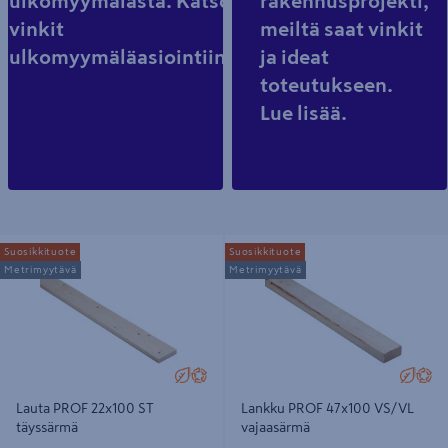
ulkomyymälästä. Katso
rakennusprojekti,
vinkit
meiltä saat vinkit
ulkomyymäläasiointiin.
ja ideat
toteutukseen.
Lue lisää.
Lauta PROF 22x100 ST täyssärmä
Lankku PROF 47x100 VS/VL
Suosikkituote
Suosikkituote
vajaasärmä
Metrimyytävä
Metrimyytävä
Lauta PROF 22x100 ST
Lankku PROF 47x100 VS/VL
täyssärmä
vajaasärmä