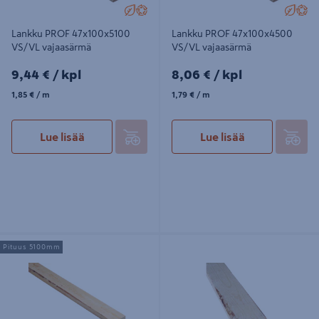
Lankku PROF 47x100x5100
Lankku PROF 47x100x4500
VS/VL vajaasärmä
VS/VL vajaasärmä
9,44€/kpl
8,06€/kpl
9,44 €
/ kpl
8,06 €
/ kpl
1,85€/m
1,79€/m
1,85 €
/ m
1,79 €
/ m
Lue lisää
Lue lisää
Lauta PROF 32x100x5100 VS/VL
Lauta PROF 22x100x4200 PL/VL
Pituus 5100mm
vajaasärmä
vajaasärmä