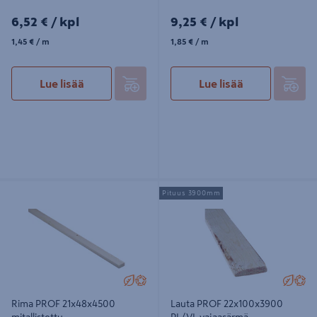
6,52€/kpl
9,25€/kpl
6,52 €
/ kpl
9,25 €
/ kpl
1,45€/m
1,85€/m
1,45 €
/ m
1,85 €
/ m
Lue lisää
Lue lisää
Rima PROF 21x48x4500 mitallistettu
Lauta PROF 22x100x3900 PL/VL
Pituus 3900mm
vajaasärmä
Rima PROF 21x48x4500
Lauta PROF 22x100x3900
mitallistettu
PL/VL vajaasärmä