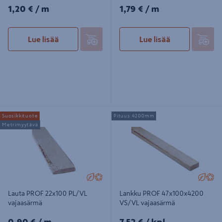
1,20€/m
1,79€/m
1,20 €
/ m
1,79 €
/ m
Lue lisää
Lue lisää
Lauta PROF 22x100 PL/VL
Lankku PROF 47x100x4200 VS/VL
Suosikkituote
Pituus 4200mm
vajaasärmä
vajaasärmä
Metrimyytävä
Lauta PROF 22x100 PL/VL
Lankku PROF 47x100x4200
vajaasärmä
VS/VL vajaasärmä
0,90€/m
7,52€/kpl
0,90 €
/ m
7,52 €
/ kpl