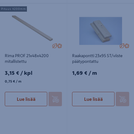
Rima PROF 21x48x4200 mitallistettu
Raakapontti 23x95 ST/viiste
Pituus 4200mm
päätypontattu
Rima PROF 21x48x4200
Raakapontti 23x95 ST/viiste
mitallistettu
päätypontattu
3,15€/kpl
1,69€/m
3,15 €
/ kpl
1,69 €
/ m
0,75€/m
0,75 €
/ m
Lue lisää
Lue lisää