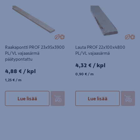
PL/VL vajaasärmä päätypontattu
vajaasärmä
Raakapontti PROF 23x95x3900
Lauta PROF 22x100x4800
PL/VL vajaasärmä
PL/VL vajaasärmä
päätypontattu
4,32€/kpl
4,32 €
/ kpl
4,88€/kpl
4,88 €
/ kpl
0,90€/m
0,90 €
/ m
1,25€/m
1,25 €
/ m
Lue lisää
Lue lisää