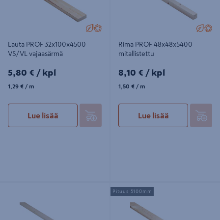
Lauta PROF 32x100x4500
Rima PROF 48x48x5400
VS/VL vajaasärmä
mitallistettu
5,80€/kpl
8,10€/kpl
5,80 €
/ kpl
8,10 €
/ kpl
1,29€/m
1,50€/m
1,29 €
/ m
1,50 €
/ m
Lue lisää
Lue lisää
Rima PROF 21x48x5100 mitallistettu
Raakapontti PROF 23x95x5100
Pituus 5100mm
PL/VL vajaasärmä päätypontattu