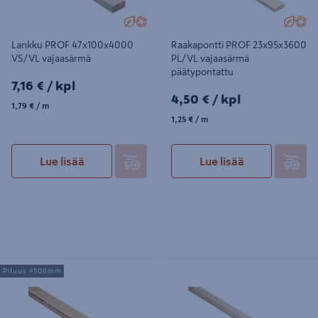
Lankku PROF 47x100x4000
Raakapontti PROF 23x95x3600
VS/VL vajaasärmä
PL/VL vajaasärmä
päätypontattu
7,16€/kpl
7,16 €
/ kpl
4,50€/kpl
4,50 €
/ kpl
1,79€/m
1,79 €
/ m
1,25€/m
1,25 €
/ m
Lue lisää
Lue lisää
Lauta PROF 32x100x4500 VS/VL
Rima PROF 48x48x5400
Pituus 4500mm
vajaasärmä
mitallistettu