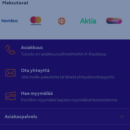
Maksutavat
mittatarkkaa, mutta tuotteessa saattaa esiintyä suuresta höylän
syöttönopeudesta johtuen höyläämättömiä alueita ja harjanteita.
Lauta soveltuu huopakaton alle
Raakaponttilautaa voidaan käyttää huopakaton aluslaudoitukseen.
Asiakkuus
Päätypontattu raakapontti muodostaa huopakatolle yhtenäisen ja
Tutustu eri asiakkuusvaihtoehtoihin K-Raudassa.
tasaisen alustan. Päätyponttaus mahdollistaa laudoituksen
jatkamisen kattotuolien välissä, joten raakaponttilaudasta
Ota yhteyttä
muodostuu vähemmän hukkaa kuin perinteistä lautaa käytettäessä.
Jätä meille palautetta tai lähetä yhteydenottopyyntö.
Laadukas sahatavara K-Raudasta
Hae myymälää
K-Raudan laajasta valikoimasta löydät laadukkaat PROF-sahatavarat.
Etsi lähin myymäläsi laajasta myymäläverkostostamme
PROF-laudat, raakapontit, rimat, sekä sahatut ja mitallistetut
tuotteet ovat aina laadukasta puutavaraa. K-Raudasta ostat myös
Asiakaspalvelu
tarvittavat
työvälineet
, kuten
sahat
,
naulaimet
,
mitat
ja
suojakäsineet
kaikkeen nikkarointiin.