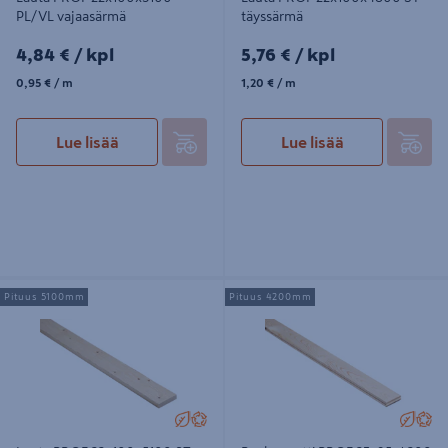
PL/VL vajaasärmä
täyssärmä
4,84€/kpl
5,76€/kpl
4,84 €
/ kpl
5,76 €
/ kpl
0,95€/m
1,20€/m
0,95 €
/ m
1,20 €
/ m
Lue lisää
Lue lisää
Lauta PROF 22x100x5100 ST
Raakapontti PROF 23x95x4200
Pituus 5100mm
Pituus 4200mm
täyssärmä
PL/VL vajaasärmä päätypontattu