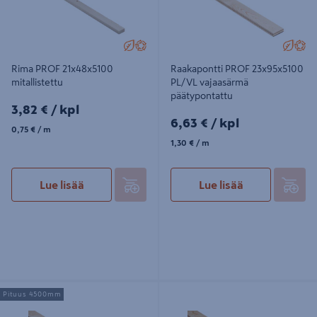
Rima PROF 21x48x5100
Raakapontti PROF 23x95x5100
mitallistettu
PL/VL vajaasärmä
päätypontattu
3,82€/kpl
3,82 €
/ kpl
6,63€/kpl
6,63 €
/ kpl
0,75€/m
0,75 €
/ m
1,30€/m
1,30 €
/ m
Lue lisää
Lue lisää
Raakapontti PROF 23x95x4500
Lauta PROF 32x100x4200 PL/VL
Pituus 4500mm
PL/VL vajaasärmä päätypontattu
vajaasärmä