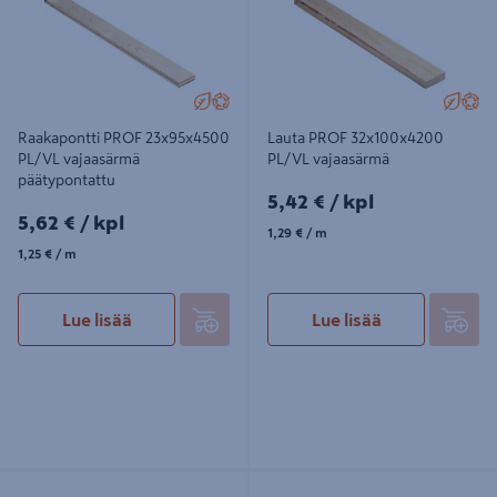
Raakapontti PROF 23x95x4500
Lauta PROF 32x100x4200
PL/VL vajaasärmä
PL/VL vajaasärmä
päätypontattu
5,42€/kpl
5,42 €
/ kpl
5,62€/kpl
5,62 €
/ kpl
1,29€/m
1,29 €
/ m
1,25€/m
1,25 €
/ m
Lue lisää
Lue lisää
Raakapontti PROF 23x95x3900
Lauta PROF 22x100x4800 PL/VL