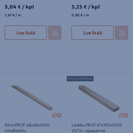
5,04€/kpl
3,23€/kpl
5,04 €
/ kpl
3,23 €
/ kpl
1,20€/m
0,90€/m
1,20 €
/ m
0,90 €
/ m
Lue lisää
Lue lisää
Rima PROF 48x48x4500
Lankku PROF 47x100x5000 VS/VL
Pituus 5000mm
mitallistettu
vajaasärmä
Rima PROF 48x48x4500
Lankku PROF 47x100x5000
mitallistettu
VS/VL vajaasärmä