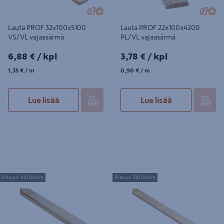
Lauta PROF 32x100x5100
Lauta PROF 22x100x4200
VS/VL vajaasärmä
PL/VL vajaasärmä
6,88€/kpl
3,78€/kpl
6,88 €
/ kpl
3,78 €
/ kpl
1,35€/m
0,90€/m
1,35 €
/ m
0,90 €
/ m
Lue lisää
Lue lisää
Lankku PROF 47x100x4000 VS/VL
Raakapontti PROF 23x95x3600
Pituus 4000mm
Pituus 3600mm
vajaasärmä
PL/VL vajaasärmä päätypontattu