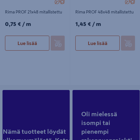
Rima PROF 21x48 mitallistettu
Rima PROF 48x48 mitallistettu
0,75€/m
1,45€/m
0,75 €
/ m
1,45 €
/ m
Lue lisää
Lue lisää
Oli mielessä
isompi tai
Nämä tuotteet löydät
pienempi