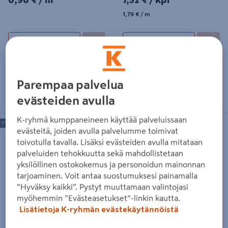
1,79€/m
1,79 €
/ m
Lue lisää
Lue lisää
Parempaa palvelua
evästeiden avulla
K-ryhmä kumppaneineen käyttää palveluissaan
Lauta PROF 32x100 VS/VL
Lauta PROF 22x100x4500 ST
Metrimyytävä
Pituus 4500mm
vajaasärmä
täyssärmä
evästeitä, joiden avulla palvelumme toimivat
toivotulla tavalla. Lisäksi evästeiden avulla mitataan
palveluiden tehokkuutta sekä mahdollistetaan
yksilöllinen ostokokemus ja personoidun mainonnan
tarjoaminen. Voit antaa suostumuksesi painamalla
”Hyväksy kaikki”. Pystyt muuttamaan valintojasi
myöhemmin ”Evästeasetukset”-linkin kautta.
Lauta PROF 32x100 VS/VL
Lauta PROF 22x100x4500 ST
Lisätietoja K-ryhmän evästekäytännöistä
vajaasärmä
täyssärmä