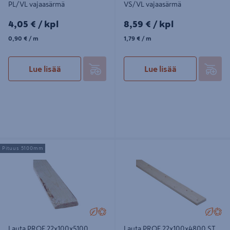
PL/VL vajaasärmä
VS/VL vajaasärmä
4,05€/kpl
8,59€/kpl
4,05 €
/ kpl
8,59 €
/ kpl
0,90€/m
1,79€/m
0,90 €
/ m
1,79 €
/ m
Lue lisää
Lue lisää
Lauta PROF 22x100x5100 PL/VL
Lauta PROF 22x100x4800 ST
Pituus 5100mm
vajaasärmä
täyssärmä
Lauta PROF 22x100x5100
Lauta PROF 22x100x4800 ST