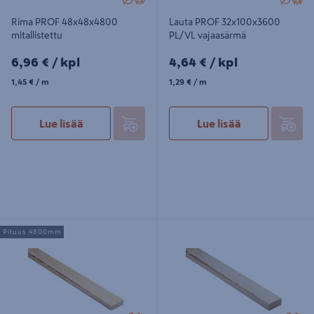
Rima PROF 48x48x4800
Lauta PROF 32x100x3600
mitallistettu
PL/VL vajaasärmä
6,96€/kpl
4,64€/kpl
6,96 €
/ kpl
4,64 €
/ kpl
1,45€/m
1,29€/m
1,45 €
/ m
1,29 €
/ m
Lue lisää
Lue lisää
Lauta PROF 32x100x4800 PL/VL
Lankku PROF 47x100x3900 VS/VL
Pituus 4800mm
vajaasärmä
vajaasärmä