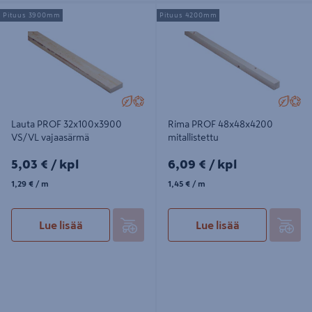
Lauta PROF 32x100x3900 VS/VL
Rima PROF 48x48x4200
Pituus 3900mm
Pituus 4200mm
vajaasärmä
mitallistettu
Lauta PROF 32x100x3900
Rima PROF 48x48x4200
VS/VL vajaasärmä
mitallistettu
5,03€/kpl
6,09€/kpl
5,03 €
/ kpl
6,09 €
/ kpl
1,29€/m
1,45€/m
1,29 €
/ m
1,45 €
/ m
Lue lisää
Lue lisää