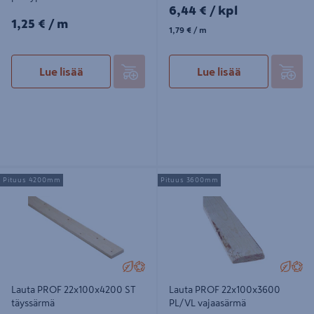
6,44€/kpl
6,44 €
/ kpl
1,25€/m
1,25 €
/ m
1,79€/m
1,79 €
/ m
Lue lisää
Lue lisää
Lauta PROF 22x100x4200 ST
Lauta PROF 22x100x3600 PL/VL
Pituus 4200mm
Pituus 3600mm
täyssärmä
vajaasärmä
Lauta PROF 22x100x4200 ST
Lauta PROF 22x100x3600
täyssärmä
PL/VL vajaasärmä