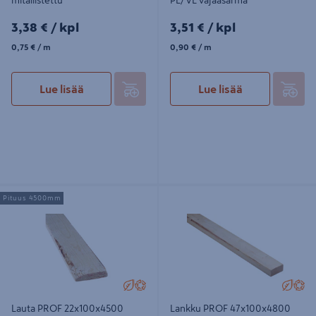
3,38€/kpl
3,51€/kpl
3,38 €
/ kpl
3,51 €
/ kpl
0,75€/m
0,90€/m
0,75 €
/ m
0,90 €
/ m
Lue lisää
Lue lisää
Lauta PROF 22x100x4500 PL/VL
Lankku PROF 47x100x4800 VS/VL
Pituus 4500mm
vajaasärmä
vajaasärmä
Lauta PROF 22x100x4500
Lankku PROF 47x100x4800