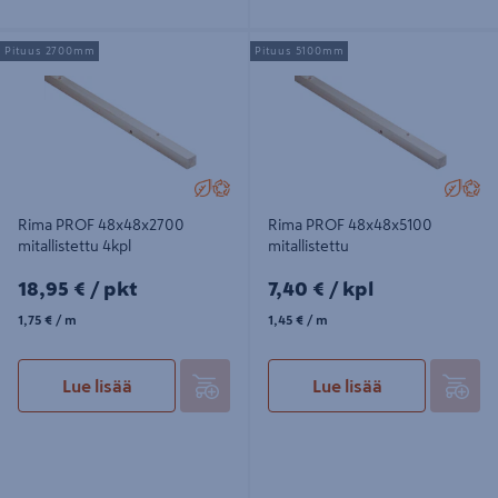
Rima PROF 48x48x2700
Rima PROF 48x48x5100
Pituus 2700mm
Pituus 5100mm
mitallistettu 4kpl
mitallistettu
Rima PROF 48x48x2700
Rima PROF 48x48x5100
mitallistettu 4kpl
mitallistettu
18,95€/pkt
7,40€/kpl
18,95 €
/ pkt
7,40 €
/ kpl
1,75€/m
1,45€/m
1,75 €
/ m
1,45 €
/ m
Lue lisää
Lue lisää