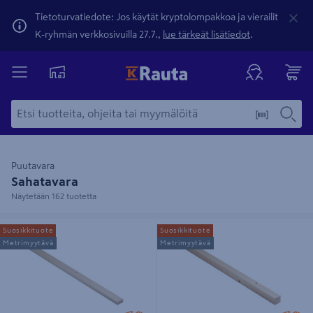
Tietoturvatiedote: Jos käytät kryptolompakkoa ja vierailit
K-ryhmän verkkosivuilla 27.7.,
lue tärkeät lisätiedot
.
Puutavara
Sahatavara
Näytetään 162 tuotetta
Rima PROF 21x48 mitallistettu
Rima PROF 48x48 mitallistettu
Suosikkituote
Suosikkituote
Metrimyytävä
Metrimyytävä