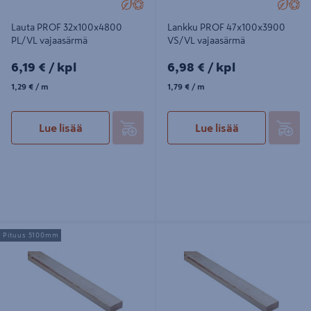
Lauta PROF 32x100x4800
Lankku PROF 47x100x3900
PL/VL vajaasärmä
VS/VL vajaasärmä
6,19€/kpl
6,98€/kpl
6,19 €
/ kpl
6,98 €
/ kpl
1,29€/m
1,79€/m
1,29 €
/ m
1,79 €
/ m
Lue lisää
Lue lisää
Lankku PROF 47x100x5100 VS/VL
Lankku PROF 47x100x4500 VS/VL
Pituus 5100mm
vajaasärmä
vajaasärmä