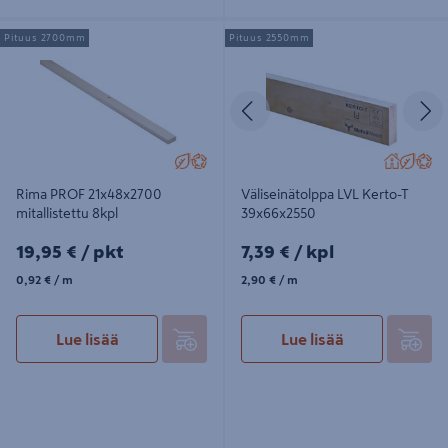
Rima PROF 21x48x2700 mitallistettu
Väliseinätolppa LVL Kerto-T
Pituus 2700mm
Pituus 2550mm
8kpl
39x66x2550
Edellinen
S
Rima PROF 21x48x2700
Väliseinätolppa LVL Kerto-T
mitallistettu 8kpl
39x66x2550
19,95€/pkt
7,39€/kpl
19,95 €
/ pkt
7,39 €
/ kpl
0,92€/m
2,90€/m
0,92 €
/ m
2,90 €
/ m
Lue lisää
Lue lisää