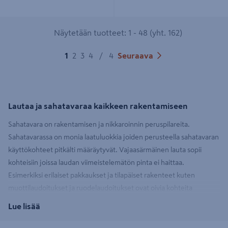
Näytetään tuotteet: 1 - 48 (yht. 162)
1
2
3
4
/
4
Seuraava
Lautaa ja sahatavaraa kaikkeen rakentamiseen
Sahatavara on rakentamisen ja nikkaroinnin peruspilareita.
Sahatavarassa on monia laatuluokkia joiden perusteella sahatavaran
käyttökohteet pitkälti määräytyvät. Vajaasärmäinen lauta sopii
kohteisiin joissa laudan viimeistelemätön pinta ei haittaa.
Esimerkiksi erilaiset pakkaukset ja tilapäiset rakenteet kuten
muottilaudoitukset ja ruodelaudoitukset ovat oivia kohteita
kyseisen laadun käyttökohteeksi. Mitallistettu eli mittatarkaksi
Lue lisää
karkeahöylätty sahatavara soveltuu erinomaisesti
runkorakentamiseen ja ruoteiksi. Mitallistettu puutavara on