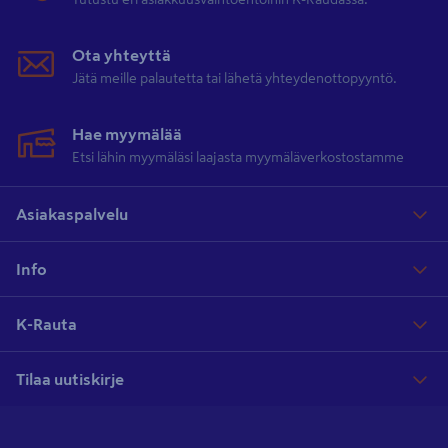
Ota yhteyttä
Polkupyöräkoukut koukut verkosta ja myymälästä
Jätä meille palautetta tai lähetä yhteydenottopyyntö.
Valikoimastamme löydät vahvat teräksiset ja alumiiniset
polkupyöräkoukut mm. merkeiltä
Pisla
, Ovella ja
Elfa
. Tutustu
Hae myymälää
tarkempiin tuotetietoihin tuotekorteilla ja tilaa kestävät koukut
Etsi lähin myymäläsi laajasta myymäläverkostostamme
verkosta tai nouda myymälästä!
Asiakaspalvelu
Info
K-Rauta
Tilaa uutiskirje