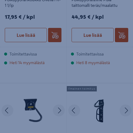
1 1/ip
taittomalli teräs/maalattu
17,95€/kpl
44,95€/kpl
17,95 €
/ kpl
44,95 €
/ kpl
Lue lisää
Lue lisää
Toimitettavissa
Toimitettavissa
Heti 14 myymälästä
Heti 8 myymälästä
Pyöräkoukku Stanley Trackwall
Polkupyörän ripustin Canopia
Ilmainen toimitus
Pystysuora
Edellinen
Seuraava
Edellinen
S