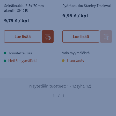
Seinäkoukku 215x170mm
Pyöräkoukku Stanley Trackwall
alumiini SK-215
9,99€/kpl
9,99 €
/ kpl
9,79€/kpl
9,79 €
/ kpl
Lue lisää
Lue lisää
Vain myymälöistä
Toimitettavissa
Tilaustuote
Heti 3 myymälästä
Näytetään tuotteet: 1 - 12 (yht. 12)
1
/
1