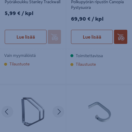
Pyöräkoukku Stanley Trackwall
Polkupyörän ripustin Canopia
Pystysuora
5,99€/kpl
5,99 €
/ kpl
69,90€/kpl
69,90 €
/ kpl
Lue lisää
Lue lisää
Vain myymälöistä
Toimitettavissa
Tilaustuote
Tilaustuote
Polkupyöräteline Pisla säädettävä
Polkupyöräkoukku 165x100mm
teräs/sinkitty
alumiini PK-165
Edellinen
Seuraava