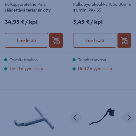
Polkupyöräteline Pisla
Polkupyöräkoukku 165x100mm
säädettävä teräs/sinkitty
alumiini PK-165
34,95€/kpl
5,49€/kpl
34,95 €
/ kpl
5,49 €
/ kpl
Lue lisää
Lue lisää
Toimitettavissa
Toimitettavissa
Heti 1 myymälästä
Heti 2 myymälästä
Seinäkoukku 215x170mm alumiini
Pyöräkoukku Stanley Trackwall
SK-215
Edellinen
S