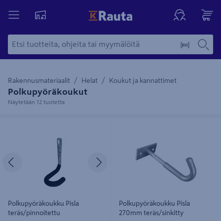
Rakennusmateriaalit
Helat
Koukut ja kannattimet
Polkupyöräkoukut
Näytetään 12 tuotetta
Polkupyöräkoukku Pisla
Polkupyöräkoukku Pisla 270mm
teräs/pinnoitettu
teräs/sinkitty
Edellinen
Seuraava
Polkupyöräkoukku Pisla
Polkupyöräkoukku Pisla
teräs/pinnoitettu
270mm teräs/sinkitty