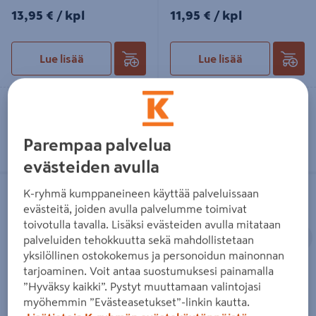
13,95€/kpl
11,95€/kpl
13,95 €
/ kpl
11,95 €
/ kpl
Lue lisää
Lue lisää
Toimitettavissa
Toimitettavissa
Heti 82 myymälästä
Heti 86 myymälästä
Parempaa palvelua
evästeiden avulla
Polkupyöräkoukku Pisla 130mm
Polkupyöräkoukku Pisla halkaisija
K-ryhmä kumppaneineen käyttää palveluissaan
teräs/sinkitty
20/350mm teräs/pinnoitettu
evästeitä, joiden avulla palvelumme toimivat
toivotulla tavalla. Lisäksi evästeiden avulla mitataan
Edellinen
S
palveluiden tehokkuutta sekä mahdollistetaan
yksilöllinen ostokokemus ja personoidun mainonnan
tarjoaminen. Voit antaa suostumuksesi painamalla
”Hyväksy kaikki”. Pystyt muuttamaan valintojasi
Polkupyöräkoukku Pisla
Polkupyöräkoukku Pisla
myöhemmin ”Evästeasetukset”-linkin kautta.
130mm teräs/sinkitty
halkaisija 20/350mm