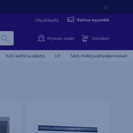
Valitse myymälä
Ota yhteyttä
Kirjaudu sisään
Ostoskori
Koti, keittiö ja säilytys
LVI
Talot, mökit ja piharakennukset
50/1200
Harjateräs B500A 8mm/6m 0,395 kg/m
42kpl/np