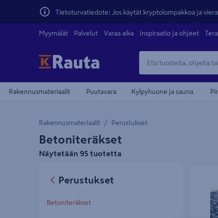
Tietoturvatiedote: Jos käytät kryptolompakkoa ja vierai
Myymälät
Palvelut
Varaa aika
Inspiraatio ja ohjeet
Tera
Rakennusmateriaalit
Puutavara
Kylpyhuone ja sauna
Pi
Rakennusmateriaalit
Perustukset
Betoniteräkset
Näytetään 95 tuotetta
Raudoit
Perustukset
Betoniteräkset