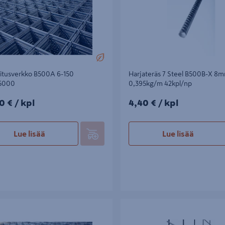
itusverkko B500A 6-150
Harjateräs 7 Steel B500B-X 8
5000
0,395kg/m 42kpl/np
0€/kpl
4,40€/kpl
0 €
/ kpl
4,40 €
/ kpl
Lue lisää
Lue lisää
usverkko B500A 8-200 2350/5000
Raudoitusverkko B500A-X 6-150 
2350/5000