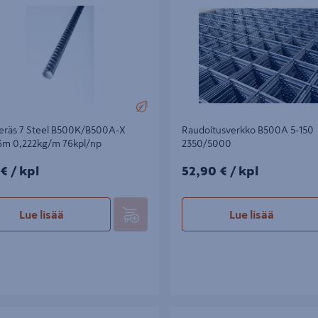
teräs 7 Steel B500K/B500A-X
Raudoitusverkko B500A 5-150
m 0,222kg/m 76kpl/np
2350/5000
€/kpl
52,90€/kpl
 €
/ kpl
52,90 €
/ kpl
Lue lisää
Lue lisää
räs A500HW 16mm/6m 1,58 kg/m
Raudoitusverkko 7 Steel B500A-X