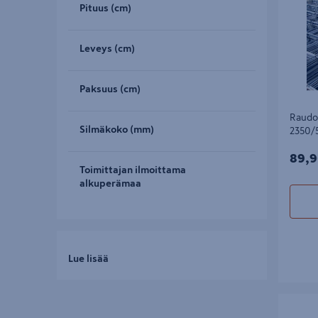
Pituus (cm)
Leveys (cm)
Paksuus (cm)
Raudo
Silmäkoko (mm)
2350/
89,9
89,9
Toimittajan ilmoittama
alkuperämaa
Lue lisää
Harjate
0,222kg/