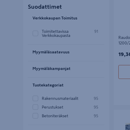
Suodattimet
Verkkokaupan Toimitus
Toimitettavissa
91
Verkkokaupasta
Raudo
1200/
Myymäläsaatavuus
19,3
19,3
Myymäläkampanjat
Tuotekategoriat
Rakennusmateriaalit
95
Perustukset
95
Raudoit
Betoniteräkset
95