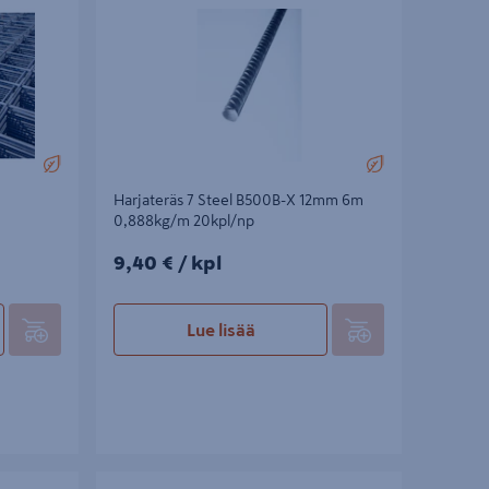
Harjateräs 7 Steel B500B-X 12mm 6m
0,888kg/m 20kpl/np
9,40€/kpl
9,40 €
/ kpl
Lue lisää
 5-150-
Raudoitusverkko B500A-X 8-150 2,35x5