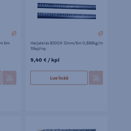
mm 6m
Harjateräs B500A 12mm/6m 0,888kg/m
19kpl/np
9,40€/kpl
9,40 €
/ kpl
Lue lisää
2,23x5
Raudoitusverkko B500A 8-150 5000/2350