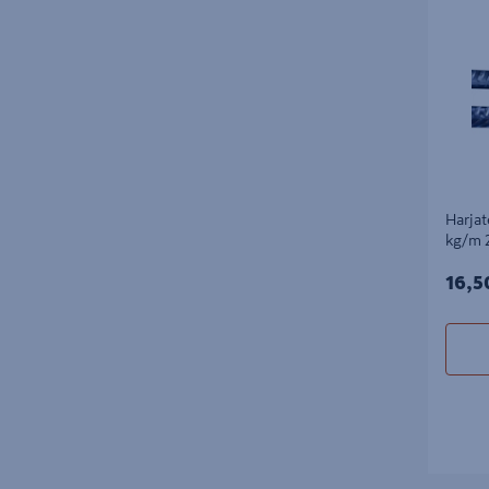
26kpl/np
Harja
kg/m 
16,5
16,5