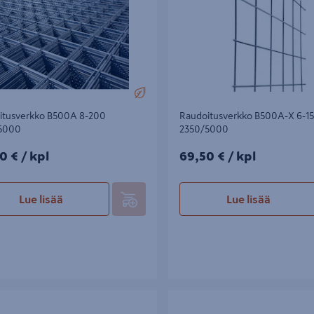
itusverkko B500A 8-200
Raudoitusverkko B500A-X 6-15
5000
2350/5000
0€/kpl
69,50€/kpl
0 €
/ kpl
69,50 €
/ kpl
Lue lisää
Lue lisää
räs 7 Steel B500K/B500A-X 6mm 6m
Raudoitusverkko B500A 5-150 2
m 76kpl/np