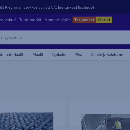
lit K-ryhmän verkkosivuilla 27.7.,
lue tärkeät lisätiedot
.
ssilaskuri
Tuotemerkit
Ammattilaisille
Tarjoukset
Outlet
ntamateriaalit
Maalit
Työkalut
Piha
Sähkö ja valaisimet
usverkko B500A 5-150 2750x2000
Raudoitusverkko B500A 6-150 23