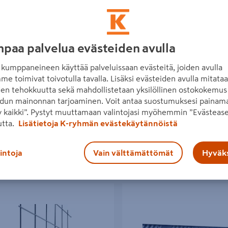
paa palvelua evästeiden avulla
itusverkko B500A 5-150
Raudoitusverkko B500A 6-150
2000
2350/1200
kumppaneineen käyttää palveluissaan evästeitä, joiden avulla
me toimivat toivotulla tavalla. Lisäksi evästeiden avulla mitata
5€/kpl
19,30€/kpl
5 €
/ kpl
19,30 €
/ kpl
den tehokkuutta sekä mahdollistetaan yksilöllinen ostokokemus 
dun mainonnan tarjoaminen. Voit antaa suostumuksesi painama
 kaikki”. Pystyt muuttamaan valintojasi myöhemmin ”Evästease
Lue lisää
Lue lisää
utta.
Lisätietoja K-ryhmän evästekäytännöistä
lintoja
Vain välttämättömät
Hyväks
sverkko B500A-X 6-150-1200/2350
Harjateräs B500A 6mm/6m 0,22
75kpl/np