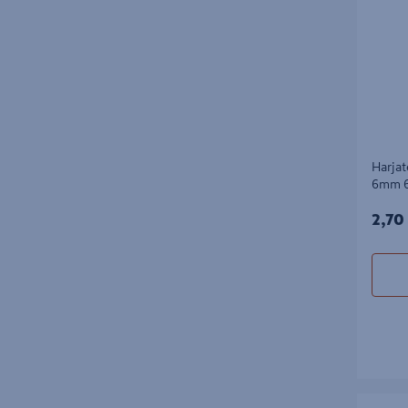
Harja
6mm 6
2,70
2,70
Harjate