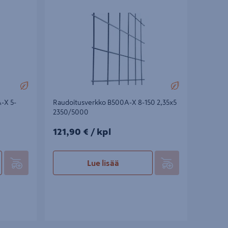
2350/5000
-X 5-
Raudoitusverkko B500A-X 8-150 2,35x5
2350/5000
121,90€/kpl
121,90 €
/ kpl
Lue lisää