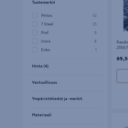
Tuotemerkit
Pintos
52
7 Steel
25
Prof
9
Inora
8
Raudo
2350/
Enko
1
69,5
69,5
Hinta (€)
Vastuullisuus
Ympäristötiedot ja -merkit
Materiaali
Raudoit