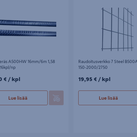
2000/2750
teräs A500HW 16mm/6m 1,58
Raudoitusverkko 7 Steel B500A
26kpl/np
150-2000/2750
0€/kpl
19,95€/kpl
0 €
/ kpl
19,95 €
/ kpl
Lue lisää
Lue lisää