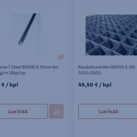
äs 7 Steel B500B-X 10mm 6m
Raudoitusverkko B500A 5-150 5
m 28kpl/np
teräs 7 Steel B500B-X 10mm 6m
Raudoitusverkko B500A 5-150
kg/m 28kpl/np
5000/2000
€/kpl
45,50€/kpl
 €
/ kpl
45,50 €
/ kpl
Lue lisää
Lue lisää