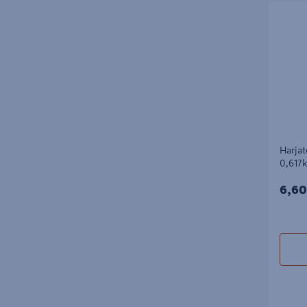
Harjater
0,617kg/
Harja
0,617
6,60
6,60