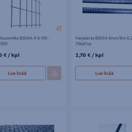
itusverkko B500A-X 6-150-
Harjateräs B500A 6mm/6m 0,
2350
75kpl/np
0€/kpl
2,70€/kpl
0 €
/ kpl
2,70 €
/ kpl
Lue lisää
Lue lisää
usverkko B500A 6-150 2350/5000
Harjateräs 7 Steel B500B-X 8mm
0,395kg/m 42kpl/np