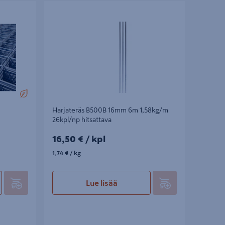
000/2000
Harjateräs B500B 16mm 6m 1,58kg/m
26kpl/np hitsattava
Harjateräs B500B 16mm 6m 1,58kg/m
26kpl/np hitsattava
16,50€/kpl
16,50 €
/ kpl
1,74€/kg
1,74 €
/ kg
Lue lisää