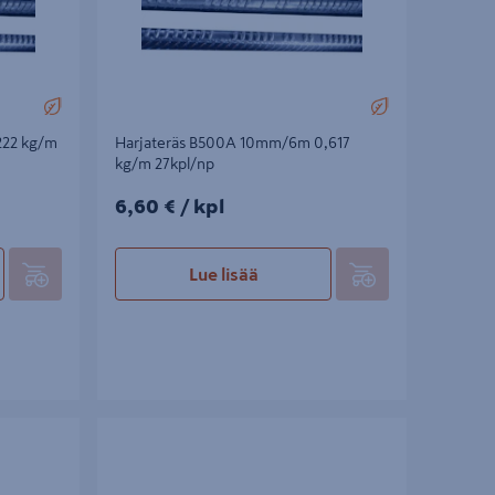
222 kg/m
Harjateräs B500A 10mm/6m 0,617
kg/m 27kpl/np
6,60€/kpl
6,60 €
/ kpl
Lue lisää
 6m
Harjateräs B500A 12mm/6m 0,888kg/m
19kpl/np