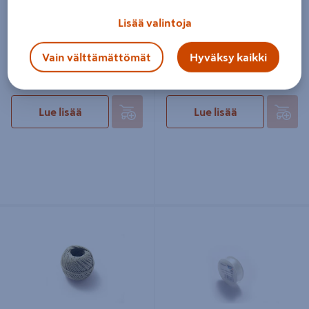
Lisää valintoja
Pyykkinaru PÖSAMO PVC/A2
Kotitalousnaru PÖSAMO
Vain välttämättömät
Hyväksy kaikki
vaijeri 4mm 30m
1,5mm 60m
Lue lisää
Lue lisää
Pakkausnaru PÖSAMO 1,4mm 60m
Siimarulla PÖSAMO nailon 0,5mm
100m