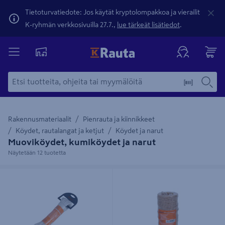
Tietoturvatiedote: Jos käytät kryptolompakkoa ja vierailit
K-ryhmän verkkosivuilla 27.7.,
lue tärkeät lisätiedot
.
Rakennusmateriaalit
Pienrauta ja kiinnikkeet
Köydet, rautalangat ja ketjut
Köydet ja narut
Muoviköydet, kumiköydet ja narut
Näytetään 12 tuotetta
Pyykkinaru PROF 3,6mmx30m
Paperinaru PROF 2mmx50m
PVC/valkoinen
metallilangalla