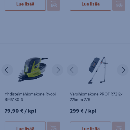
Lue lisää
Lue lisää
Yhdistelmähiomakone Ryobi
Varsihiomakone PROF R7212-1
RMS180-S
225mm 27R
Edellinen
Seuraava
Edellinen
S
Yhdistelmähiomakone Ryobi
Varsihiomakone PROF R7212-1
RMS180-S
225mm 27R
79,90€/kpl
299€/kpl
79,90 €
/ kpl
299 €
/ kpl
Lue lisää
Lue lisää