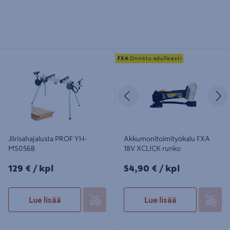
Jiirisahajalusta PROF YH-MS056B
Akkumonitoimityökalu FXA 18V
FXA
Onnistu edullisesti
XCLICK runko
Edellinen
S
Jiirisahajalusta PROF YH-
Akkumonitoimityökalu FXA
MS056B
18V XCLICK runko
129€/kpl
54,90€/kpl
129 €
/ kpl
54,90 €
/ kpl
Lue lisää
Lue lisää