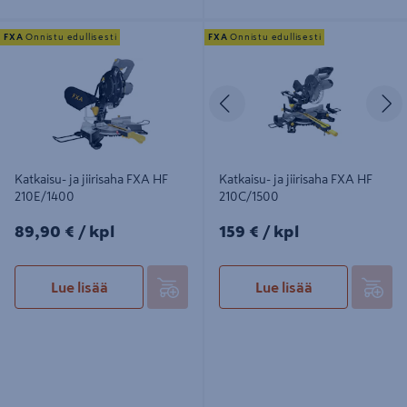
Katkaisu- ja jiirisaha FXA HF
Katkaisu- ja jiirisaha FXA HF
FXA
Onnistu edullisesti
FXA
Onnistu edullisesti
210E/1400
210C/1500
Edellinen
S
Katkaisu- ja jiirisaha FXA HF
Katkaisu- ja jiirisaha FXA HF
210E/1400
210C/1500
89,90€/kpl
159€/kpl
89,90 €
/ kpl
159 €
/ kpl
Lue lisää
Lue lisää