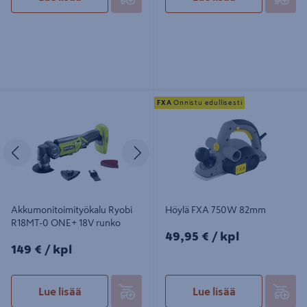
Akkumonitoimityökalu Ryobi
Höylä FXA 750W 82mm
FXA
Onnistu edullisesti
R18MT-0 ONE+ 18V runko
Edellinen
Seuraava
Akkumonitoimityökalu Ryobi
Höylä FXA 750W 82mm
R18MT-0 ONE+ 18V runko
49,95€/kpl
49,95 €
/ kpl
149€/kpl
149 €
/ kpl
Lue lisää
Lue lisää