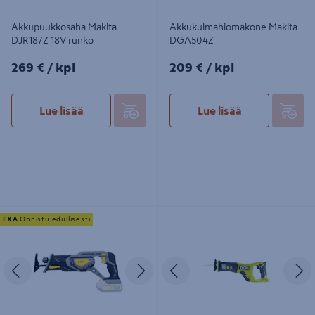
Akkupuukkosaha Makita
Akkukulmahiomakone Makita
DJR187Z 18V runko
DGA504Z
269€/kpl
209€/kpl
269 €
/ kpl
209 €
/ kpl
Lue lisää
Lue lisää
Akkupuukkosaha FXA 18V XCLICK
Akkupuukkosaha Ryobi RRS18-0
FXA
Onnistu edullisesti
runkoversio ilman akkua
18V ONE+ runko
Edellinen
Seuraava
Edellinen
S