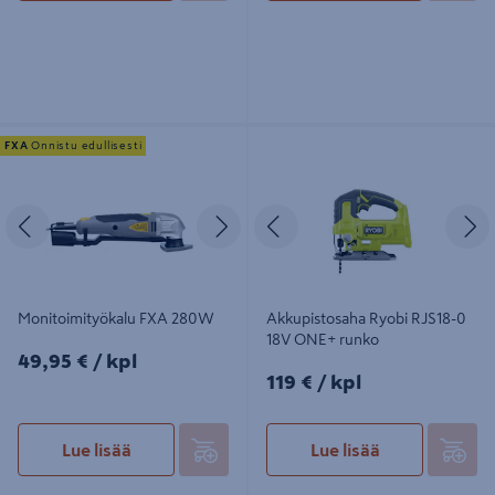
Monitoimityökalu FXA 280W
Akkupistosaha Ryobi RJS18-0 18V
FXA
Onnistu edullisesti
ONE+ runko
Edellinen
Seuraava
Edellinen
S
Monitoimityökalu FXA 280W
Akkupistosaha Ryobi RJS18-0
18V ONE+ runko
49,95€/kpl
49,95 €
/ kpl
119€/kpl
119 €
/ kpl
Lue lisää
Lue lisää