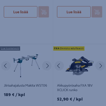
Lue lisää
Lue lisää
Jiirisahajalusta Makita WST06
Akkupyörösaha FXA 18V XCLICK
Lue tuotetesti
FXA
Onnistu edullisesti
runko
Edellinen
Seuraava
Edellinen
S
Jiirisahajalusta Makita WST06
Akkupyörösaha FXA 18V
XCLICK runko
189€/kpl
189 €
/ kpl
52,90€/kpl
52,90 €
/ kpl