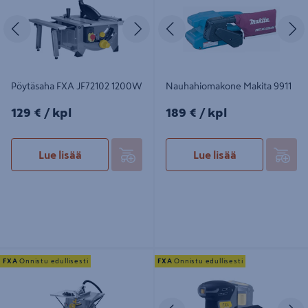
Edellinen
Seuraava
Edellinen
S
Pöytäsaha FXA JF72102 1200W
Nauhahiomakone Makita 9911
129€/kpl
189€/kpl
129 €
/ kpl
189 €
/ kpl
Lue lisää
Lue lisää
Pöytäsaha FXA 1800W 250mm
Akkukärkihiomakone FXA XCLICK
FXA
Onnistu edullisesti
FXA
Onnistu edullisesti
18V
Edellinen
S