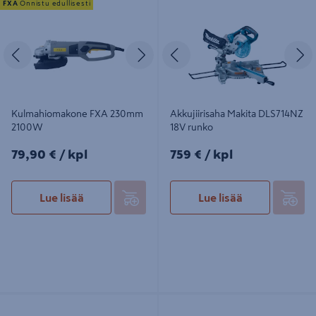
FXA
Onnistu edullisesti
2100W
runko
Edellinen
Seuraava
Edellinen
S
Kulmahiomakone FXA 230mm
Akkujiirisaha Makita DLS714NZ
2100W
18V runko
79,90€/kpl
759€/kpl
79,90 €
/ kpl
759 €
/ kpl
Lue lisää
Lue lisää
Katkaisu- ja jiirisaha Bosch GCM 80
Pyörösaha Ryobi RCS18N-0 18V
SJ 1400W
ONE+ 52mm