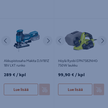
Akkupistosaha Makita DJV181Z 18V
Höylä Ryobi EPN7582NHG 750W
LXT runko
laukku
Edellinen
Seuraava
Edellinen
S
Akkupistosaha Makita DJV181Z
Höylä Ryobi EPN7582NHG
18V LXT runko
750W laukku
289€/kpl
99,90€/kpl
289 €
/ kpl
99,90 €
/ kpl
Lue lisää
Lue lisää