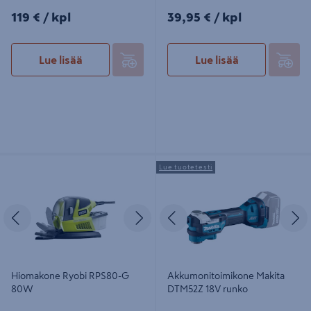
119€/kpl
39,95€/kpl
119 €
/ kpl
39,95 €
/ kpl
Lue lisää
Lue lisää
Hiomakone Ryobi RPS80-G 80W
Akkumonitoimikone Makita
Lue tuotetesti
DTM52Z 18V runko
Edellinen
Seuraava
Edellinen
S
Hiomakone Ryobi RPS80-G
Akkumonitoimikone Makita
80W
DTM52Z 18V runko