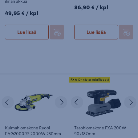
ilman akkua
86,90€/kpl
86,90 €
/ kpl
49,95€/kpl
49,95 €
/ kpl
Lue lisää
Lue lisää
Kulmahiomakone Ryobi
Tasohiomakone FXA 200W
FXA
Onnistu edullisesti
EAG2000RS 2000W 230mm
90x187mm
Edellinen
Seuraava
Edellinen
S
Kulmahiomakone Ryobi
Tasohiomakone FXA 200W
EAG2000RS 2000W 230mm
90x187mm