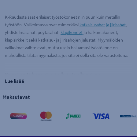
K-Raudasta saat erilaiset työstökoneet niin puun kuin metallin
työstöön. Valikoimassa ovat esimerkiksi
katkaisusahat ja jiirisahat
,
yhdistelmäsahat, pöytäsahat,
klapikoneet
ja halkomakoneet,
klapisirkkelit sekä katkaisu- ja jiirisahojen jalustat. Myymälöiden
valikoimat vaihtelevat, mutta usein haluamasi työstökone on
mahdollista tilata myymälästä, jos sitä ei siellä sitä ole varastoituna.
Puuntyöstökoneet pajoille ja teollisuuteen
Lue lisää
Puuntyöstökoneet ja
metallintyöstökoneet
ovat keskeisiä
työvälineitä erilaisilla verstailla, pajoilla ja myös teollisuudessa.
Maksutavat
Puuntyöstökoneet jaetaan yleensä kahteen ryhmään: paikoitetut
puuntyöstökoneet ja mobiilit koneet. Paikoitetuiksi
puuntyöstökoneiksi sanotaan kiinteän asennuksen ei liikuteltavia
vaihtovirtaisia koneita. Jako voidaan tehdä usein myös koneiden
moottorien rakenteen tai koneen rakennemateriaalien