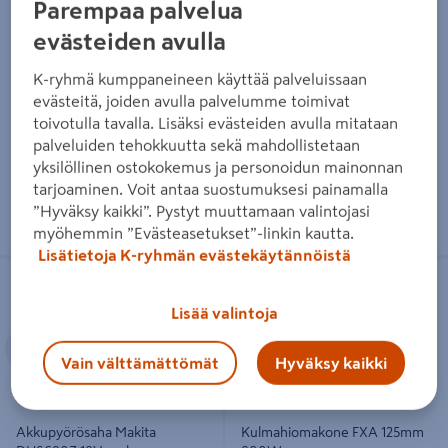
Akkuepäkeskohiomakone
Katkaisu- ja jiirisaha FXA HF
Parempaa palvelua
Makita DBO180Z 18V runko
255E/2000
evästeiden avulla
139€/kpl
199€/kpl
139 €
/ kpl
199 €
/ kpl
K-ryhmä kumppaneineen käyttää palveluissaan
evästeitä, joiden avulla palvelumme toimivat
Lue lisää
Lue lisää
toivotulla tavalla. Lisäksi evästeiden avulla mitataan
palveluiden tehokkuutta sekä mahdollistetaan
yksilöllinen ostokokemus ja personoidun mainonnan
tarjoaminen. Voit antaa suostumuksesi painamalla
”Hyväksy kaikki”. Pystyt muuttamaan valintojasi
myöhemmin ”Evästeasetukset”-linkin kautta.
Lisätietoja K-ryhmän evästekäytännöistä
Akkupyörösaha Makita DHS680Z
Kulmahiomakone FXA 125mm
FXA
Onnistu edullisesti
18V runko
800W
Lisää valintoja
Edellinen
Seuraava
Vain välttämättömät
Hyväksy kaikki
Akkupyörösaha Makita
Kulmahiomakone FXA 125mm