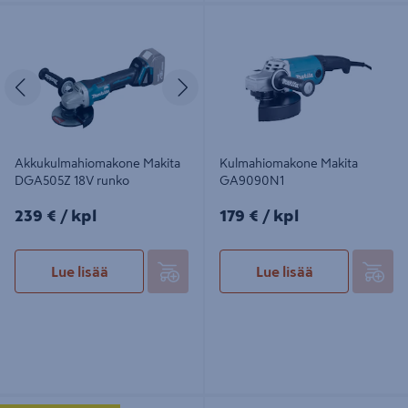
Akkukulmahiomakone Makita
Kulmahiomakone Makita
DGA505Z 18V runko
GA9090N1
Edellinen
Seuraava
Akkukulmahiomakone Makita
Kulmahiomakone Makita
DGA505Z 18V runko
GA9090N1
239€/kpl
179€/kpl
239 €
/ kpl
179 €
/ kpl
Lue lisää
Lue lisää
Kulmahiomakone FXA 230mm
Akkujiirisaha Makita DLS714NZ 18V