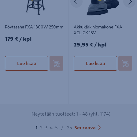
Pöytäsaha FXA 1800W 250mm
Akkukärkihiomakone FXA
XCLICK 18V
179€/kpl
179 €
/ kpl
29,95€/kpl
29,95 €
/ kpl
Lue lisää
Lue lisää
Näytetään tuotteet: 1 - 48 (yht. 1174)
1
2
3
4
5
/
25
Seuraava