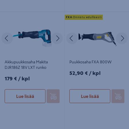
Akkupuukkosaha Makita DJR186Z
Puukkosaha FXA 800W
FXA
Onnistu edullisesti
18V LXT runko
Edellinen
Seuraava
Edellinen
S
Akkupuukkosaha Makita
Puukkosaha FXA 800W
DJR186Z 18V LXT runko
52,90€/kpl
52,90 €
/ kpl
179€/kpl
179 €
/ kpl
Lue lisää
Lue lisää