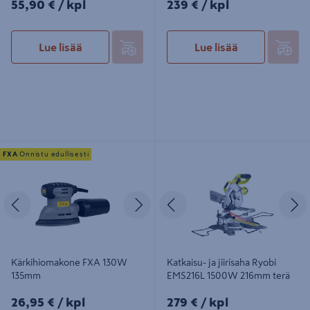
55,90€/kpl
239€/kpl
55,90 €
/ kpl
239 €
/ kpl
Lue lisää
Lue lisää
Kärkihiomakone FXA 130W 135mm
Katkaisu- ja jiirisaha Ryobi EMS216L
FXA
Onnistu edullisesti
1500W 216mm terä
Edellinen
Seuraava
Edellinen
S
Kärkihiomakone FXA 130W
Katkaisu- ja jiirisaha Ryobi
135mm
EMS216L 1500W 216mm terä
26,95€/kpl
279€/kpl
26,95 €
/ kpl
279 €
/ kpl