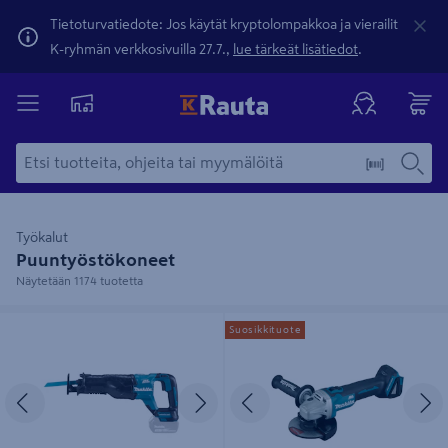
Tietoturvatiedote: Jos käytät kryptolompakkoa ja vierailit
K-ryhmän verkkosivuilla 27.7.,
lue tärkeät lisätiedot
.
Työkalut
Puuntyöstökoneet
Näytetään 1174 tuotetta
Akkupuukkosaha Makita DJR187Z
Akkukulmahiomakone Makita
Suosikkituote
18V runko
DGA504Z
Edellinen
Seuraava
Edellinen
S