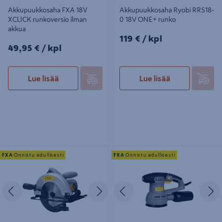
Akkupuukkosaha FXA 18V
Akkupuukkosaha Ryobi RRS18-
XCLICK runkoversio ilman
0 18V ONE+ runko
akkua
119€/kpl
119 €
/ kpl
49,95€/kpl
49,95 €
/ kpl
Lue lisää
Lue lisää
Pyörösaha FXA JD3590 1400W
Epäkeskohiomakone FXA 430W
FXA
Onnistu edullisesti
FXA
Onnistu edullisesti
125mm
Edellinen
Seuraava
Edellinen
S