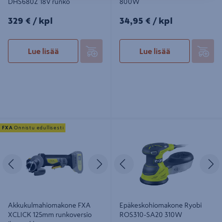
DHS680Z 18V runko
800W
329€/kpl
34,95€/kpl
329 €
/ kpl
34,95 €
/ kpl
Lue lisää
Lue lisää
Akkukulmahiomakone FXA XCLICK
Epäkeskohiomakone Ryobi ROS310-
FXA
Onnistu edullisesti
125mm runkoversio ilman akkua
SA20 310W
Edellinen
Seuraava
Edellinen
S
Akkukulmahiomakone FXA
Epäkeskohiomakone Ryobi
XCLICK 125mm runkoversio
ROS310-SA20 310W