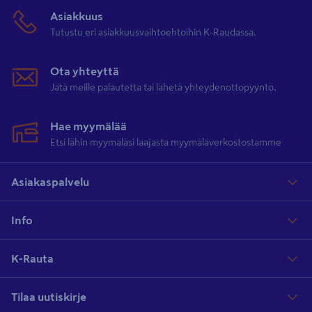
mukaisesti. Käyttäjälle on suuresti merkitystä sillä, miten edellä
Asiakkuus
mainitut asiat vaikuttavat työtehoon ja työn lopputulokseen.
Tutustu eri asiakkuusvaihtoehtoihin K-Raudassa.
Mobiileja puuntyöstökoneita ovat timpurin konesahat ja liikuteltavat
vaihtovirtaiset koneet. Työstökoneen voi hankkia myös
Ota yhteyttä
mökkihommiin tehostamaan pihapiirin askareita.
Jätä meille palautetta tai lähetä yhteydenottopyyntö.
Hae myymälää
Etsi lähin myymäläsi laajasta myymäläverkostostamme
Asiakaspalvelu
Info
K-Rauta
Tilaa uutiskirje