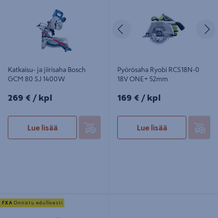
Edellinen
S
Katkaisu- ja jiirisaha Bosch
Pyörösaha Ryobi RCS18N-0
GCM 80 SJ 1400W
18V ONE+ 52mm
269€/kpl
169€/kpl
269 €
/ kpl
169 €
/ kpl
Lue lisää
Lue lisää
Pöytäsaha FXA JF72102 1200W
Nauhahiomakone Makita 9911
FXA
Onnistu edullisesti