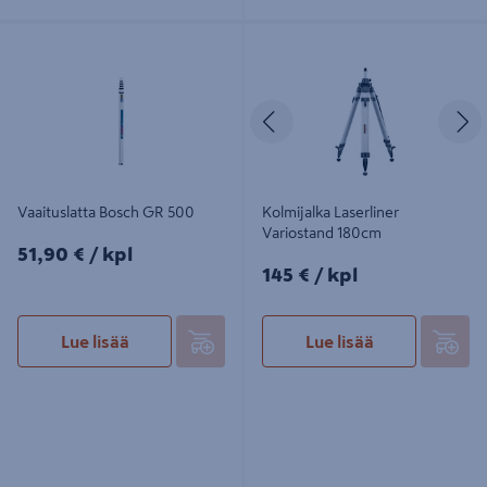
Vaaituslatta Bosch GR 500
Kolmijalka Laserliner Variostand
180cm
Edellinen
S
Vaaituslatta Bosch GR 500
Kolmijalka Laserliner
Variostand 180cm
51,90€/kpl
51,90 €
/ kpl
145€/kpl
145 €
/ kpl
Lue lisää
Lue lisää