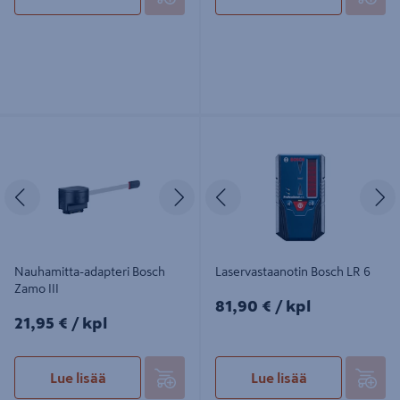
Nauhamitta-adapteri Bosch Zamo III
Laservastaanotin Bosch LR 6
Edellinen
Seuraava
Edellinen
S
Nauhamitta-adapteri Bosch
Laservastaanotin Bosch LR 6
Zamo III
81,90€/kpl
81,90 €
/ kpl
21,95€/kpl
21,95 €
/ kpl
Lue lisää
Lue lisää