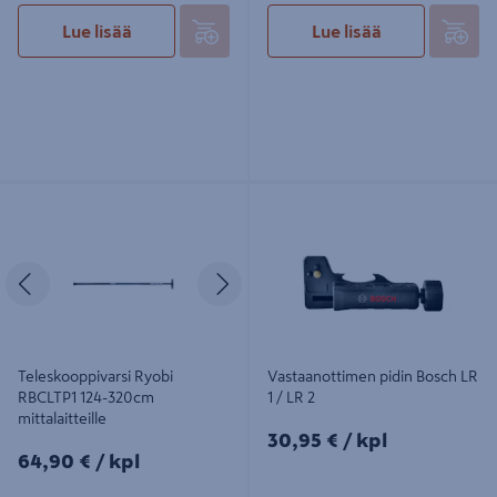
Lue lisää
Lue lisää
Teleskooppivarsi Ryobi RBCLTP1
Vastaanottimen pidin Bosch LR 1 /
124-320cm mittalaitteille
LR 2
Edellinen
Seuraava
Teleskooppivarsi Ryobi
Vastaanottimen pidin Bosch LR
RBCLTP1 124-320cm
1 / LR 2
mittalaitteille
30,95€/kpl
30,95 €
/ kpl
64,90€/kpl
64,90 €
/ kpl