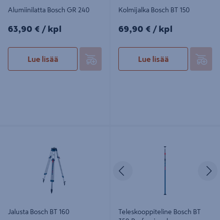
Alumiinilatta Bosch GR 240
Kolmijalka Bosch BT 150
63,90€/kpl
69,90€/kpl
63,90 €
/ kpl
69,90 €
/ kpl
Lue lisää
Lue lisää
Jalusta Bosch BT 160
Teleskooppiteline Bosch BT 350
Professional
Edellinen
S
Jalusta Bosch BT 160
Teleskooppiteline Bosch BT