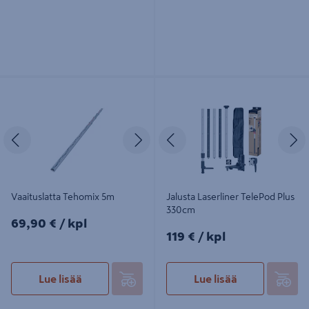
Vaaituslatta Tehomix 5m
Jalusta Laserliner TelePod Plus
330cm
Edellinen
Seuraava
Edellinen
S
Vaaituslatta Tehomix 5m
Jalusta Laserliner TelePod Plus
330cm
69,90€/kpl
69,90 €
/ kpl
119€/kpl
119 €
/ kpl
Lue lisää
Lue lisää