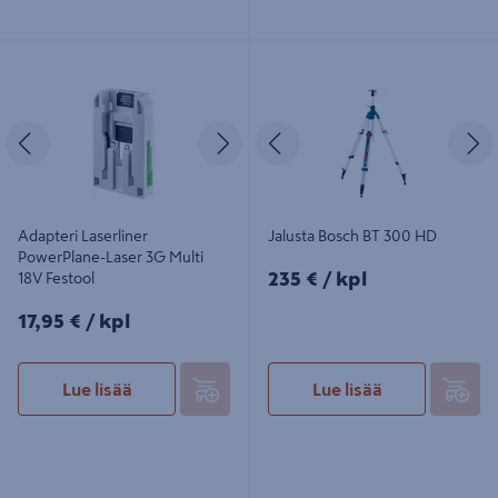
Adapteri Laserliner PowerPlane-
Jalusta Bosch BT 300 HD
Laser 3G Multi 18V Festool
Edellinen
Seuraava
Edellinen
S
Adapteri Laserliner
Jalusta Bosch BT 300 HD
PowerPlane-Laser 3G Multi
235€/kpl
235 €
/ kpl
18V Festool
17,95€/kpl
17,95 €
/ kpl
Lue lisää
Lue lisää