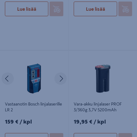
Lue lisää
Lue lisää
Vastaanotin Bosch linjalaserille LR 2
Vara-akku linjalaser PROF 3/360g
3,7V 5200mAh
Edellinen
Seuraava
Vastaanotin Bosch linjalaserille
Vara-akku linjalaser PROF
LR 2
3/360g 3,7V 5200mAh
159€/kpl
19,95€/kpl
159 €
/ kpl
19,95 €
/ kpl