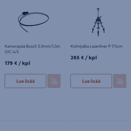
4/5
Kamerapää Bosch 3,9mm/1,5m
Kolmijalka Laserliner P 175cm
GIC 4/5
265€/kpl
265 €
/ kpl
179€/kpl
179 €
/ kpl
Lue lisää
Lue lisää
Kallistettava laitealusta Laserliner
Laserlasit Bosch punainen