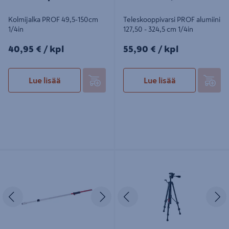
Kolmijalka PROF 49,5-150cm
Teleskooppivarsi PROF alumiini
1/4in
127,50 - 324,5 cm 1/4in
40,95€/kpl
55,90€/kpl
40,95 €
/ kpl
55,90 €
/ kpl
Lue lisää
Lue lisää
Alumiinilatta Bosch GR 240
Kolmijalka Bosch BT 150
Edellinen
Seuraava
Edellinen
S