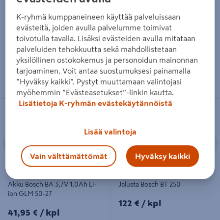
135 €
/ kpl
71,90 €
/ kpl
K-ryhmä kumppaneineen käyttää palveluissaan
evästeitä, joiden avulla palvelumme toimivat
Lue lisää
Lue lisää
toivotulla tavalla. Lisäksi evästeiden avulla mitataan
palveluiden tehokkuutta sekä mahdollistetaan
yksilöllinen ostokokemus ja personoidun mainonnan
tarjoaminen. Voit antaa suostumuksesi painamalla
”Hyväksy kaikki”. Pystyt muuttamaan valintojasi
myöhemmin ”Evästeasetukset”-linkin kautta.
Lisätietoja K-ryhmän evästekäytännöistä
Akku Bosch BA 3,7V 1,0Ah Li-ion
Jalusta Bosch BT 250
Lue tuotetesti
GLM 50-27
Lisää valintoja
Edellinen
Seuraava
Edellinen
S
Vain välttämättömät
Hyväksy kaikki
Akku Bosch BA 3,7V 1,0Ah Li-
Jalusta Bosch BT 250
ion GLM 50-27
122€/kpl
122 €
/ kpl
41,95€/kpl
41,95 €
/ kpl