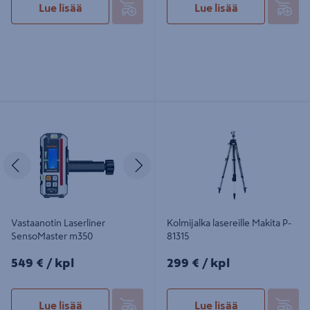
Lue lisää
Lue lisää
Vastaanotin Laserliner SensoMaster
Kolmijalka lasereille Makita P-81315
m350
Edellinen
Seuraava
Vastaanotin Laserliner
Kolmijalka lasereille Makita P-
SensoMaster m350
81315
549€/kpl
299€/kpl
549 €
/ kpl
299 €
/ kpl
Lue lisää
Lue lisää