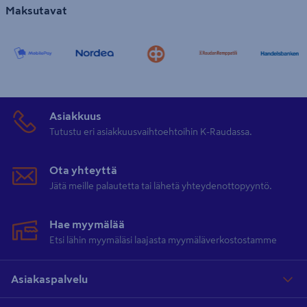
Maksutavat
Asiakkuus
Tutustu eri asiakkuusvaihtoehtoihin K-Raudassa.
Ota yhteyttä
Jätä meille palautetta tai lähetä yhteydenottopyyntö.
Hae myymälää
Etsi lähin myymäläsi laajasta myymäläverkostostamme
Asiakaspalvelu