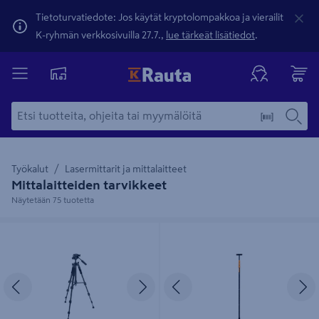
Tietoturvatiedote: Jos käytät kryptolompakkoa ja vierailit
K-ryhmän verkkosivuilla 27.7.,
lue tärkeät lisätiedot
.
Työkalut
Lasermittarit ja mittalaitteet
Mittalaitteiden tarvikkeet
Näytetään 75 tuotetta
Kolmijalka PROF 49,5-150cm 1/4in
Teleskooppivarsi PROF alumiini
127,50 - 324,5 cm 1/4in
Edellinen
Seuraava
Edellinen
S