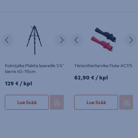
Kolmijalka Makita lasereille 1/4"
Yleismittaritarvike Fluke AC175
kierre 40–115cm
Edellinen
Seuraava
Edellinen
S
Kolmijalka Makita lasereille 1/4"
Yleismittaritarvike Fluke AC175
kierre 40–115cm
62,90€/kpl
62,90 €
/ kpl
129€/kpl
129 €
/ kpl
Lue lisää
Lue lisää