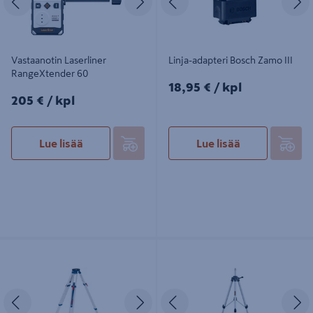
Vastaanotin Laserliner
Linja-adapteri Bosch Zamo III
RangeXtender 60
18,95€/kpl
18,95 €
/ kpl
205€/kpl
205 €
/ kpl
Lue lisää
Lue lisää
Jalusta Bosch BT 170 HD
Kolmijalka Laserliner Variostand
120cm
Edellinen
Seuraava
Edellinen
S