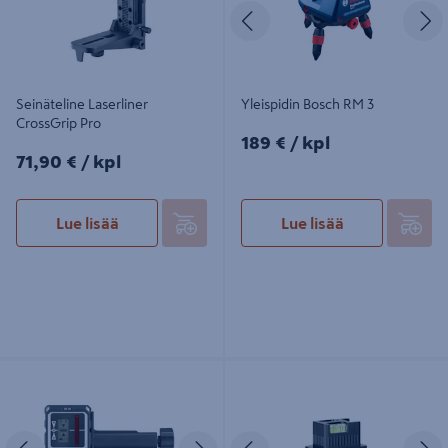
Edellinen
S
Seinäteline Laserliner
Yleispidin Bosch RM 3
CrossGrip Pro
189€/kpl
189 €
/ kpl
71,90€/kpl
71,90 €
/ kpl
Lue lisää
Lue lisää
Vastaanotin Laserliner
Linja-adapteri Bosch Zamo III
RangeXtender 60
Edellinen
Seuraava
Edellinen
S