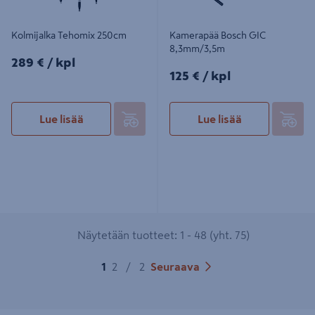
Kolmijalka Tehomix 250cm
Kamerapää Bosch GIC
8,3mm/3,5m
289€/kpl
289 €
/ kpl
125€/kpl
125 €
/ kpl
Lue lisää
Lue lisää
Näytetään tuotteet: 1 - 48 (yht. 75)
1
2
/
2
Seuraava