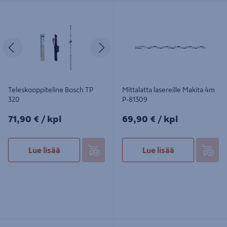
Teleskooppiteline Bosch TP 320
Mittalatta lasereille Makita 4m P-
81309
Edellinen
Seuraava
Teleskooppiteline Bosch TP
Mittalatta lasereille Makita 4m
320
P-81309
71,90€/kpl
69,90€/kpl
71,90 €
/ kpl
69,90 €
/ kpl
Lue lisää
Lue lisää
Kamerapää Bosch 3,9mm/1,5m GIC
Kolmijalka Laserliner P 175cm