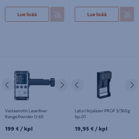
Lue lisää
Lue lisää
Vastaanotin Laserliner
Laturi linjalaser PROF 3/360g bp-01
RangeXtender G 60
Edellinen
Seuraava
Edellinen
S
Vastaanotin Laserliner
Laturi linjalaser PROF 3/360g
RangeXtender G 60
bp-01
199€/kpl
19,95€/kpl
199 €
/ kpl
19,95 €
/ kpl