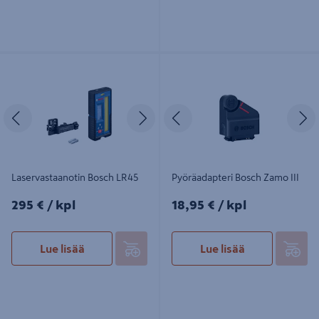
Laservastaanotin Bosch LR45
Pyöräadapteri Bosch Zamo III
Edellinen
Seuraava
Edellinen
S
Laservastaanotin Bosch LR45
Pyöräadapteri Bosch Zamo III
295€/kpl
18,95€/kpl
295 €
/ kpl
18,95 €
/ kpl
Lue lisää
Lue lisää