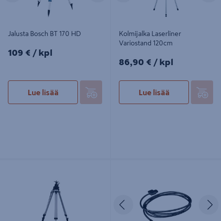
Jalusta Bosch BT 170 HD
Kolmijalka Laserliner
Variostand 120cm
109€/kpl
109 €
/ kpl
86,90€/kpl
86,90 €
/ kpl
Lue lisää
Lue lisää
Kolmijalka Tehomix 250cm
Kamerapää Bosch GIC 8,3mm/3,5m
Edellinen
S