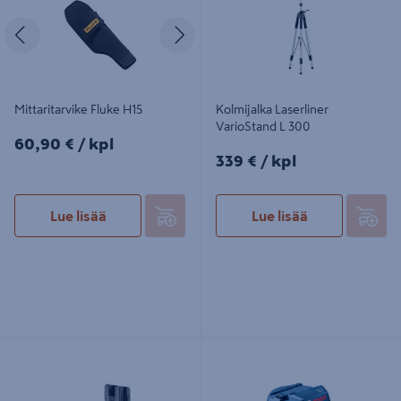
Edellinen
Seuraava
Mittaritarvike Fluke H15
Kolmijalka Laserliner
VarioStand L 300
60,90€/kpl
60,90 €
/ kpl
339€/kpl
339 €
/ kpl
Lue lisää
Lue lisää
Seinäteline Laserliner CrossGrip Pro
Yleispidin Bosch RM 3