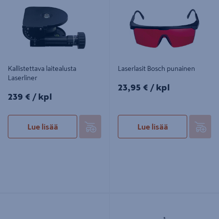
Kallistettava laitealusta
Laserlasit Bosch punainen
Laserliner
23,95€/kpl
23,95 €
/ kpl
239€/kpl
239 €
/ kpl
Lue lisää
Lue lisää
Mittaritarvike Fluke H15
Kolmijalka Laserliner VarioStand L
300