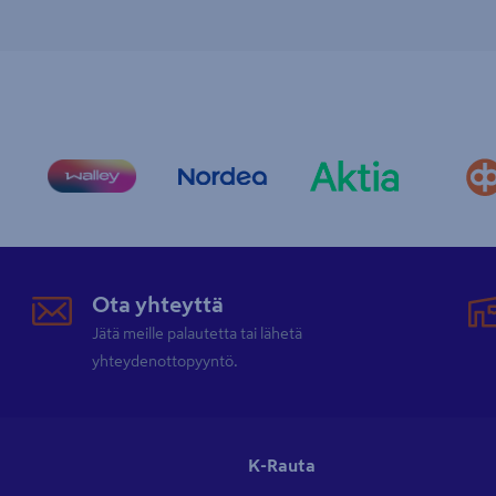
Ota yhteyttä
Jätä meille palautetta tai lähetä
yhteydenottopyyntö.
K-Rauta