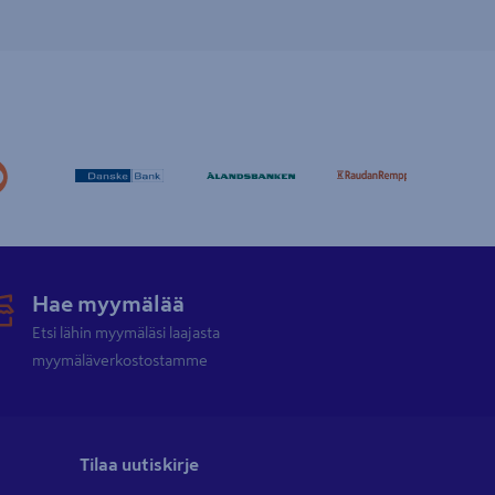
Hae myymälää
Etsi lähin myymäläsi laajasta
myymäläverkostostamme
Tilaa uutiskirje