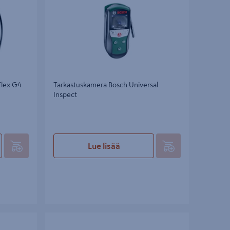
Flex G4
Tarkastuskamera Bosch Universal
Inspect
Lue lisää
 12V 1x1,5Ah
Tarkastuskamera Bosch GIC 120 C Solo L-
BOXX