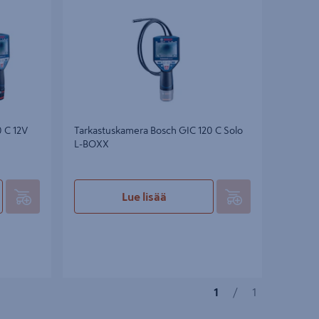
 C 12V
Tarkastuskamera Bosch GIC 120 C Solo
L-BOXX
Lue lisää
1
/
1