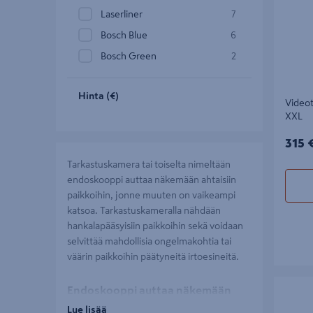
Laserliner
7
Bosch Blue
6
Bosch Green
2
Hinta (€)
Videot
XXL
315€
315 
Tarkastuskamera tai toiselta nimeltään
endoskooppi auttaa näkemään ahtaisiin
paikkoihin, jonne muuten on vaikeampi
katsoa. Tarkastuskameralla nähdään
hankalapääsyisiin paikkoihin sekä voidaan
selvittää mahdollisia ongelmakohtia tai
väärin paikkoihin päätyneitä irtoesineitä.
Tarkistu
Endoskooppi auttaa näkemään
vaikeapääsyisiin kohteisiin
Lue lisää