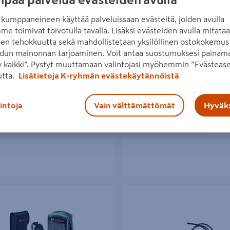
paa palvelua evästeiden avulla
kumppaneineen käyttää palveluissaan evästeitä, joiden avulla
me toimivat toivotulla tavalla. Lisäksi evästeiden avulla mitata
den tehokkuutta sekä mahdollistetaan yksilöllinen ostokokemus 
dun mainonnan tarjoaminen. Voit antaa suostumuksesi painama
tuskamera Bosch GIC 12V-4-23 C
Tarkastuskamera Bosch GIC 12V
 kaikki”. Pystyt muuttamaan valintojasi myöhemmin ”Evästease
Solo L-Boxx
/kpl
utta.
Lisätietoja K-ryhmän evästekäytännöistä
€
/ kpl
435€/kpl
435 €
/ kpl
lintoja
Vain välttämättömät
Hyväks
Lue lisää
Lue lisää
skamera Bosch UniversalInspect
Tarkastuskamera Bosch GIC 12V-5