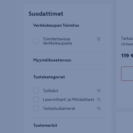
Suodattimet
Verkkokaupan Toimitus
Tarka
Toimitettavissa
12
Verkkokaupasta
Univer
119€
119 
Myymäläsaatavuus
Tuotekategoriat
Työkalut
15
Lasermittarit Ja Mittalaitteet
15
Tarkastuskamerat
15
Videotäh
Tuotemerkit