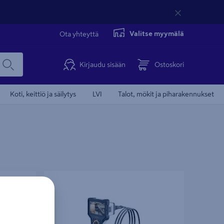
Valitse myymälä
Ota yhteyttä
Kirjaudu sisään
Ostoskori
Koti, keittiö ja säilytys
LVI
Talot, mökit ja piharakennukset
-27 C Solo
Videotähystin Laserliner VideoFlex HD Duo