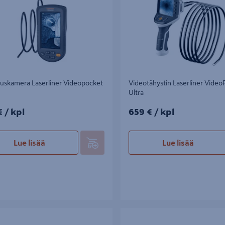
tuskamera Laserliner Videopocket
Videotähystin Laserliner Video
Ultra
/kpl
659€/kpl
€
/ kpl
659 €
/ kpl
Lue lisää
Lue lisää
ystin Laserliner VideoScope XXL
Tarkastuskamera Bosch GIC 120 C