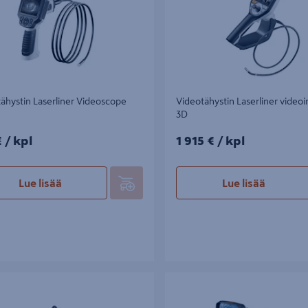
ähystin Laserliner Videoscope
Videotähystin Laserliner video
3D
/kpl
1915€/kpl
€
/ kpl
1 915 €
/ kpl
Lue lisää
Lue lisää
skamera Laserliner Videopocket HD
Videotähystin Laserliner VideoFle