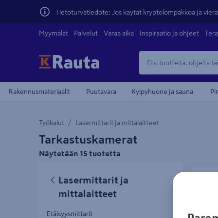
Tietoturvatiedote: Jos käytät kryptolompakkoa ja vierai
Myymälät
Palvelut
Varaa aika
Inspiraatio ja ohjeet
Tera
Rakennusmateriaalit
Puutavara
Kylpyhuone ja sauna
Pi
Työkalut
Lasermittarit ja mittalaitteet
Tarkastuskamerat
Näytetään 15 tuotetta
Tarkastu
Lasermittarit ja
mittalaitteet
Etäisyysmittarit