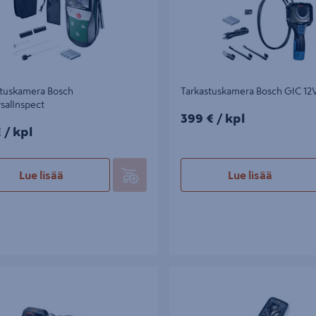
stuskamera Bosch
Tarkastuskamera Bosch GIC 12V
salInspect
399€/kpl
399 €
/ kpl
/kpl
€
/ kpl
Lue lisää
Lue lisää
ystin Laserliner Videoscope XXL
Videotähystin Laserliner videoins