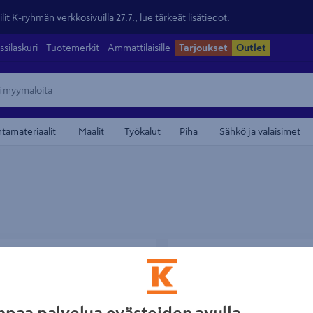
lit K-ryhmän verkkosivuilla 27.7.,
lue tärkeät lisätiedot
.
ssilaskuri
Tuotemerkit
Ammattilaisille
Tarjoukset
Outlet
ntamateriaalit
Maalit
Työkalut
Piha
Sähkö ja valaisimet
skamera Bosch GIC 12V-4-23 C
Tarkastuskamera Bosch GIC 12V-5
L-Boxx