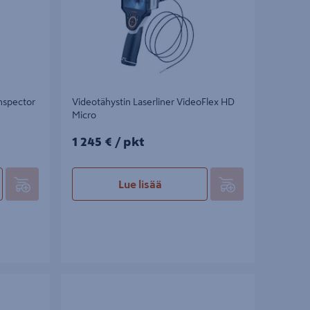
inspector
Videotähystin Laserliner VideoFlex HD
Micro
1245€/pkt
1 245 €
/ pkt
Lue lisää
x G4 Ultra
Tarkastuskamera Bosch Universal Inspect