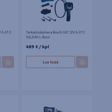
-5-27 C
Tarkastuskamera Bosch GIC 12V-5-27 C
1x2,0Ah L-Boxx
489€/kpl
489 €
/ kpl
Lue lisää
pector 3D
Videotähystin Laserliner VideoFlex HD Micro