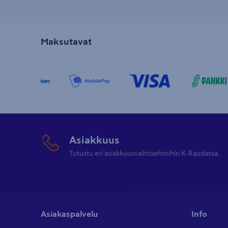
hyödynnettäväksi. Tilaa parhaat
mittalaitteet
kätevästi netistä tai käy
lähimmässä myymälässä!
Maksutavat
Asiakkuus
Tutustu eri asiakkuusvaihtoehtoihin K-Raudassa.
Asiakaspalvelu
Info