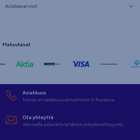
Asiakasarviot
Maksutavat
Asiakkuus
Tutustu eri asiakkuusvaihtoehtoihin K-Raudassa.
Ota yhteyttä
Jätä meille palautetta tai lähetä yhteydenottopyyntö.