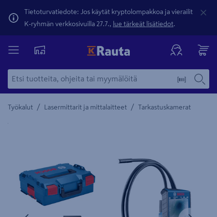
Tietoturvatiedote: Jos käytät kryptolompakkoa ja vierailit
K-ryhmän verkkosivuilla 27.7.,
lue tärkeät lisätiedot
.
/
/
Työkalut
Lasermittarit ja mittalaitteet
Tarkastuskamerat
Yksityiskohtainen kuvaus löytyy Tuotteen kuvaus -maamerki
Edellinen
Seura