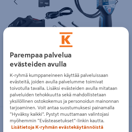
Parempaa palvelua
evästeiden avulla
K-ryhmä kumppaneineen käyttää palveluissaan
evästeitä, joiden avulla palvelumme toimivat
toivotulla tavalla. Lisäksi evästeiden avulla mitataan
Zoomaa kuvaa sormilla kosketusnäytöllä
palveluiden tehokkuutta sekä mahdollistetaan
yksilöllinen ostokokemus ja personoidun mainonnan
tarjoaminen. Voit antaa suostumuksesi painamalla
”Hyväksy kaikki”. Pystyt muuttamaan valintojasi
BOSCH BLUE
myöhemmin ”Evästeasetukset”-linkin kautta.
Lisätietoja K-ryhmän evästekäytännöistä
Tarkastuskamera Bosch GIC 120 C