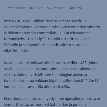
Tuotenumero
:
501470262
EAN-koodi
:
3165140817929
Bosch GIC 120 C -akkutarkastuskamera soveltuu
vaikeapääsyisten kohteiden tehokkaaseen tarkastukseen
ja dokumentointiin ammattilaisille. Katselusuunnan
toteamiseksi "Up is Up"™ -toiminto suorittaa kuvan
käännön ja samanaikaisen kohdistuksen suurella
näyttöruudulla.
Kuvat ja videot voidaan siirtää suoraan MicroUSB -johdon
avulla laadukasta dokumentointia ja nopeaa tallennusta
varten. Kahden virtalähteen teknologian ansiosta
tarkastuskameraa voidaan käyttää valinnaisesti 12 V:n Li-
Ion-akulla tai tavallisilla alkaliparistoilla.
Endoskooppikamera on hyödyllinen apuväline monissa eri
ammattitöissä, esimerkiksi koteloiden ja putkien