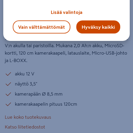
12V 1x1,5Ah
Lisää valintoja
Tuotenumero
:
501470262
EAN-koodi
:
3165140817929
Vain välttämättömät
Hyväksy kaikki
Akkutarkastuskamera vaikeapääsyisten kohteiden
tarkastukseen ja dokumentointiin ammattilaisille. Toimii 12
V:n akulla tai paristoilla. Mukana 2,0 Ah:n akku, MicroSD-
kortti, 120 cm kamerakaapeli, latauslaite, Micro-USB-johto
ja L-BOXX.
akku 12 V
näyttö 3,5"
kamerapään Ø 8,5 mm
kamerakaapelin pituus 120cm
Lue koko tuotekuvaus
Katso liitetiedostot