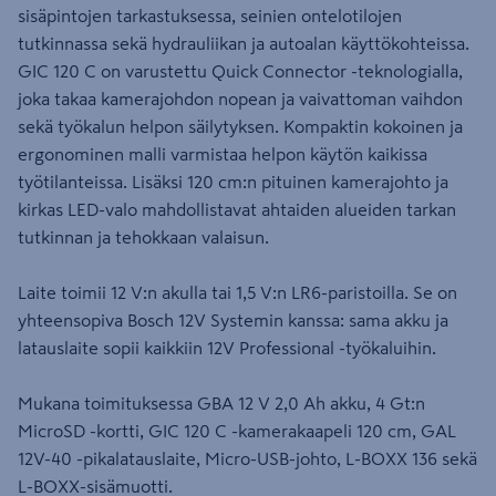
sisäpintojen tarkastuksessa, seinien ontelotilojen
tutkinnassa sekä hydrauliikan ja autoalan käyttökohteissa.
GIC 120 C on varustettu Quick Connector -teknologialla,
joka takaa kamerajohdon nopean ja vaivattoman vaihdon
sekä työkalun helpon säilytyksen. Kompaktin kokoinen ja
ergonominen malli varmistaa helpon käytön kaikissa
työtilanteissa. Lisäksi 120 cm:n pituinen kamerajohto ja
kirkas LED-valo mahdollistavat ahtaiden alueiden tarkan
tutkinnan ja tehokkaan valaisun.
Laite toimii 12 V:n akulla tai 1,5 V:n LR6-paristoilla. Se on
yhteensopiva Bosch 12V Systemin kanssa: sama akku ja
latauslaite sopii kaikkiin 12V Professional -työkaluihin.
Mukana toimituksessa GBA 12 V 2,0 Ah akku, 4 Gt:n
MicroSD -kortti, GIC 120 C -kamerakaapeli 120 cm, GAL
12V-40 -pikalatauslaite, Micro-USB-johto, L-BOXX 136 sekä
L-BOXX-sisämuotti.