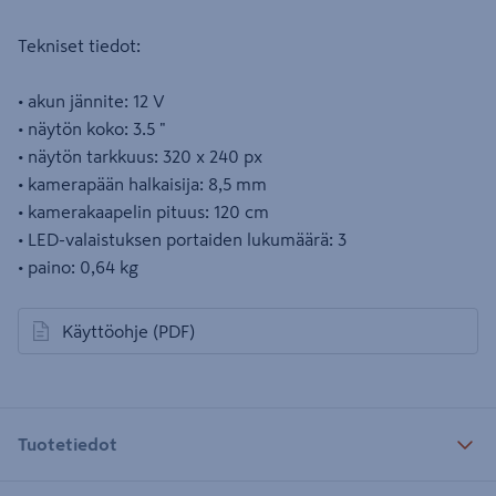
Tekniset tiedot:
• akun jännite: 12 V
• näytön koko: 3.5 "
• näytön tarkkuus: 320 x 240 px
• kamerapään halkaisija: 8,5 mm
• kamerakaapelin pituus: 120 cm
• LED-valaistuksen portaiden lukumäärä: 3
• paino: 0,64 kg
Käyttöohje
(PDF)
avautuu uuteen välilehteen
Tuotetiedot