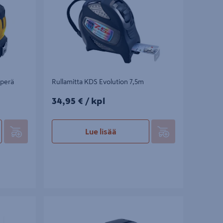
nperä
Rullamitta KDS Evolution 7,5m
34,95€/kpl
34,95 €
/ kpl
Lue lisää
Merkintämitta Hultafors TALMETER 359203
3m