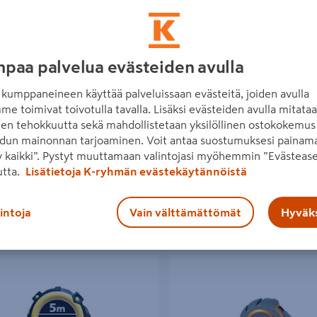
paa palvelua evästeiden avulla
itta PROF 5m magneetilla
Rullamitta PROF 8m magneetill
kumppaneineen käyttää palveluissaan evästeitä, joiden avulla
€/kpl
16,95€/kpl
 €
/ kpl
16,95 €
/ kpl
me toimivat toivotulla tavalla. Lisäksi evästeiden avulla mitata
den tehokkuutta sekä mahdollistetaan yksilöllinen ostokokemus 
dun mainonnan tarjoaminen. Voit antaa suostumuksesi painama
 kaikki”. Pystyt muuttamaan valintojasi myöhemmin ”Evästease
Lue lisää
Lue lisää
utta.
Lisätietoja K-ryhmän evästekäytännöistä
lintoja
Vain välttämättömät
Hyväks
a Ironside 5m Self Lock itselukittuva
Rullamitta PROF 3m magneetilla