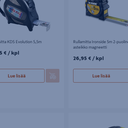
itta KDS Evolution 5,5m
Rullamitta Ironside 5m 2-puoli
asteikko magneetti
5€/kpl
5 €
/ kpl
26,95€/kpl
26,95 €
/ kpl
Lue lisää
Lue lisää
ta Stanley Tylon 5m 19mm
Rullamitta Ironside 2m avaimenpe