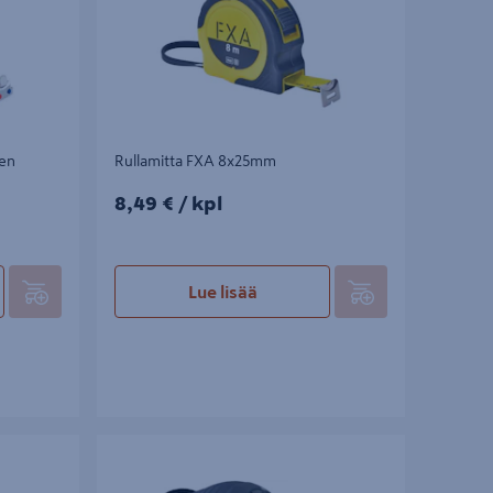
nen
Rullamitta FXA 8x25mm
8,49€/kpl
8,49 €
/ kpl
Lue lisää
rä
Rullamitta KDS Evolution 7,5m