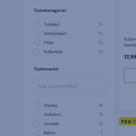
Tuotekategoriat
Työkalut
74
Käsityökalut
74
Rullam
Mitat
74
itselu
Rullamitat
74
17,9
17,9
Tuotemerkit
Stanley
18
Hultafors
13
Rullamit
FXA
O
Ironside
12
Bahco
7