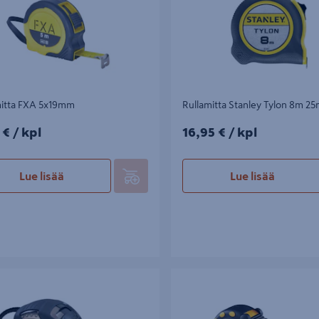
mitta FXA 5x19mm
Rullamitta Stanley Tylon 8m 2
€/kpl
16,95€/kpl
 €
/ kpl
16,95 €
/ kpl
Lue lisää
Lue lisää
ta KDS Evolution 5,5m
Rullamitta Ironside 5m 2-puolinen
magneetti