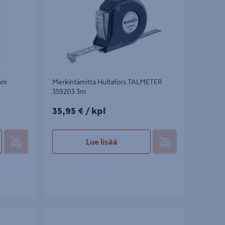
 5m
Merkintämitta Hultafors TALMETER
359203 3m
35,95€/kpl
35,95 €
/ kpl
Lue lisää
rLock
Rullamitta Stanley Compact STHT37232-0 8m