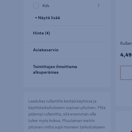
Kds
7
+ Näytä lisää
Hinta (€)
Rulla
Asiakasarvio
4,49
4,49
Toimittajan ilmoittama
alkuperämaa
Laadukas rullamitta kestää käytössä ja
käyttötarkoitukseen sopivan pituinen. Mitä
Rullamit
pidempi rullamitta, sitä enemmän sille
tulee myös kokoa. Muutaman metrin
pituinen mitta sopii moneen tarkoitukseen