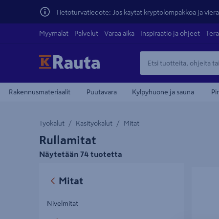
Tietoturvatiedote: Jos käytät kryptolompakkoa ja vierai
Myymälät
Palvelut
Varaa aika
Inspiraatio ja ohjeet
Tera
Rakennusmateriaalit
Puutavara
Kylpyhuone ja sauna
Pi
Työkalut
Käsityökalut
Mitat
Rullamitat
Näytetään 74 tuotetta
Rullamit
Mitat
Nivelmitat