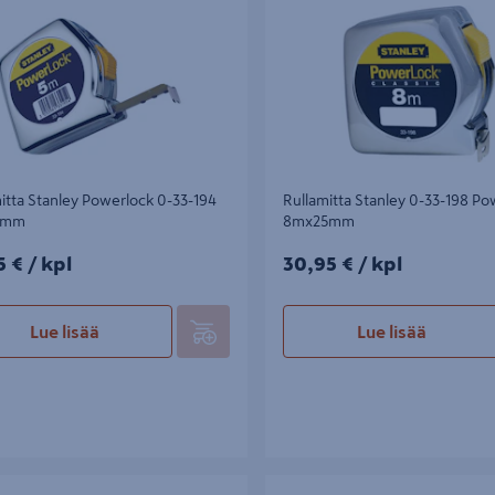
itta Stanley Powerlock 0-33-194
Rullamitta Stanley 0-33-198 P
9mm
8mx25mm
5€/kpl
30,95€/kpl
5 €
/ kpl
30,95 €
/ kpl
Lue lisää
Lue lisää
ta Bahco MTS-5-25 5m
Rullamitta Stanley Compact STH