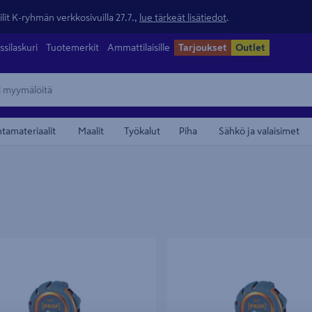
lit K-ryhmän verkkosivuilla 27.7.,
lue tärkeät lisätiedot
.
ssilaskuri
Tuotemerkit
Ammattilaisille
Tarjoukset
Outlet
ntamateriaalit
Maalit
Työkalut
Piha
Sähkö ja valaisimet
ta PROF 5m magneetilla
Rullamitta PROF 8m magneetilla