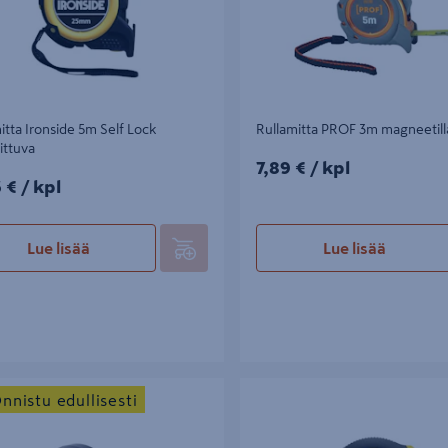
itta Ironside 5m Self Lock
Rullamitta PROF 3m magneetill
kittuva
7,89€/kpl
7,89 €
/ kpl
5€/kpl
5 €
/ kpl
Lue lisää
Lue lisää
ta FXA 5x19mm
Rullamitta Stanley Tylon 8m 25m
nnistu edullisesti