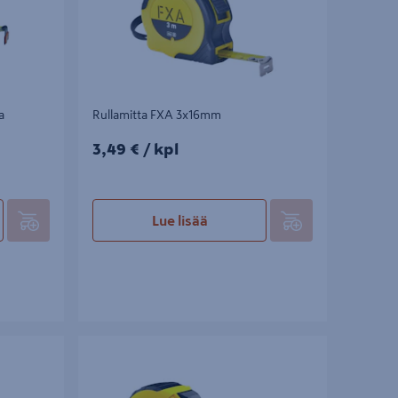
a
Rullamitta FXA 3x16mm
3,49€/kpl
3,49 €
/ kpl
Lue lisää
m
Rullamitta Ironside XXL 10m