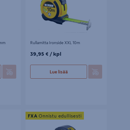
5mm
Rullamitta Ironside XXL 10m
39,95€/kpl
39,95 €
/ kpl
Lue lisää
 asteikko
Rullamitta FXA 8x25mm
FXA
Onnistu edullisesti