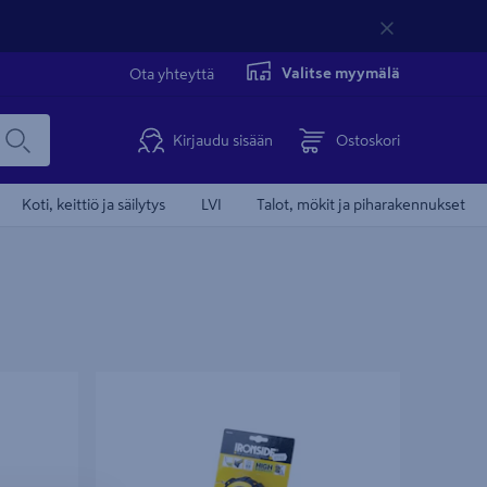
Valitse myymälä
Ota yhteyttä
Kirjaudu sisään
Ostoskori
Koti, keittiö ja säilytys
LVI
Talot, mökit ja piharakennukset
Rullamitta Ironside 8m Self Lock itselukittuva