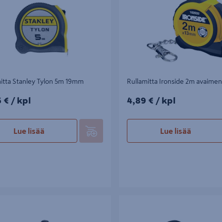
itta Stanley Tylon 5m 19mm
Rullamitta Ironside 2m avaime
5€/kpl
4,89€/kpl
5 €
/ kpl
4,89 €
/ kpl
Lue lisää
Lue lisää
mitta Hultafors 359303 TALMETER
Rullamitta Bahco MTB-5-25-C1 5m