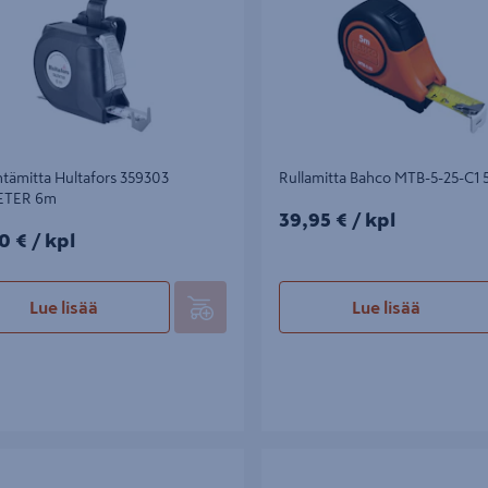
tämitta Hultafors 359303
Rullamitta Bahco MTB-5-25-C1
ETER 6m
39,95€/kpl
39,95 €
/ kpl
0€/kpl
0 €
/ kpl
Lue lisää
Lue lisää
ta Stanley Powerlock 0-33-194
Rullamitta Stanley 0-33-198 Powe
m
8mx25mm