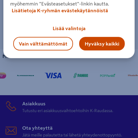
myöhemmin ”Evästeasetukset”-linkin kautta.
Lisätietoja K-ryhmän evästekäytännöistä
Lisää valintoja
Vain välttämättömät
Hyväksy kaikki
Maksutavat
Asiakkuus
Tutustu eri asiakkuusvaihtoehtoihin K-Raudassa.
Ota yhteyttä
Jätä meille palautetta tai lähetä yhteydenottopyyntö.