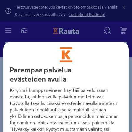
Tietoturvatiedote: Jos käytät kryptolompakkoa ja vierailit
K-ryhmän verkkosivuilla 27.7.,
lue tärkeät lisätiedot
.
Parempaa palvelua
Työkalut
Muuraustyökalut
Muut muuraustarvikkeet
evästeiden avulla
Näytetään 0 tuotetta
K-ryhmä kumppaneineen käyttää palveluissaan
evästeitä, joiden avulla palvelumme toimivat
toivotulla tavalla. Lisäksi evästeiden avulla mitataan
palveluiden tehokkuutta sekä mahdollistetaan
yksilöllinen ostokokemus ja personoidun mainonnan
tarjoaminen. Voit antaa suostumuksesi painamalla
”Hyväksy kaikki”. Pystyt muuttamaan valintojasi