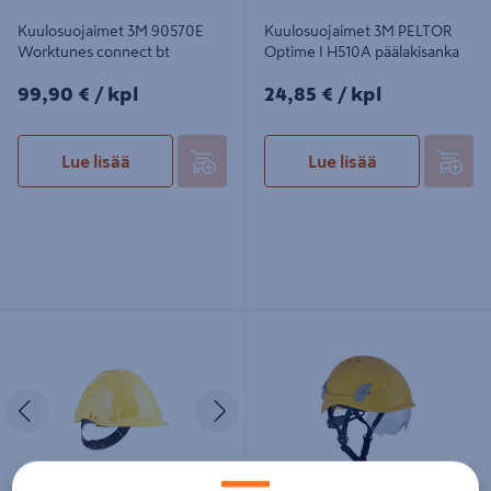
Kuulosuojaimet 3M 90570E
Kuulosuojaimet 3M PELTOR
Worktunes connect bt
Optime I H510A päälakisanka
99,90€/kpl
24,85€/kpl
99,90 €
/ kpl
24,85 €
/ kpl
Lue lisää
Lue lisää
Kypärä 3M G3000CUVYPRO1
Suojakypärä Alpinworker keltainen
keltainen
Edellinen
Seuraava