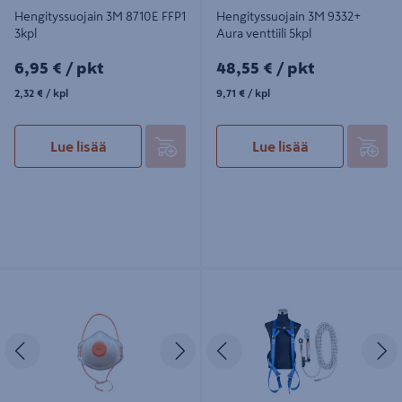
Hengityssuojain 3M 8710E FFP1
Hengityssuojain 3M 9332+
3kpl
Aura venttiili 5kpl
6,95€/pkt
48,55€/pkt
6,95 €
/ pkt
48,55 €
/ pkt
2,32€/kpl
9,71€/kpl
2,32 €
/ kpl
9,71 €
/ kpl
Lue lisää
Lue lisää
Hengityssuojain PROF FFP3
Putoamissuojainpakkaus Haklift
venttiilillä 5kpl
valjassetti 1
Edellinen
Seuraava
Edellinen
S