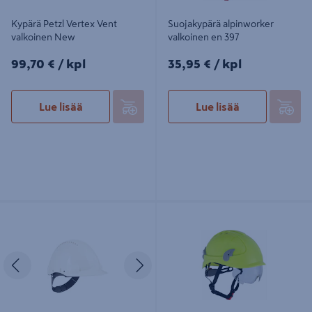
Kypärä Petzl Vertex Vent
Suojakypärä alpinworker
valkoinen New
valkoinen en 397
99,70€/kpl
35,95€/kpl
99,70 €
/ kpl
35,95 €
/ kpl
Lue lisää
Lue lisää
Kypärä 3M G3000CUVWPRO1
Suojakypärä alpinworker keltainen
valkoinen
en 397
Edellinen
Seuraava