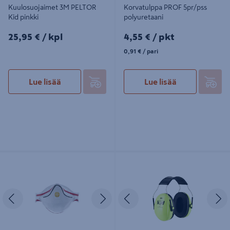
Kuulosuojaimet 3M PELTOR
Korvatulppa PROF 5pr/pss
Kid pinkki
polyuretaani
25,95€/kpl
4,55€/pkt
25,95 €
/ kpl
4,55 €
/ pkt
0,91€/pari
0,91 €
/ pari
Lue lisää
Lue lisää
Hengityssuojain 3M 9332+ Aura
Kuulosuojaimet 3M PELTOR Kid
FFP3 venttiili 2kpl
neonvihreä
Edellinen
Seuraava
Edellinen
S