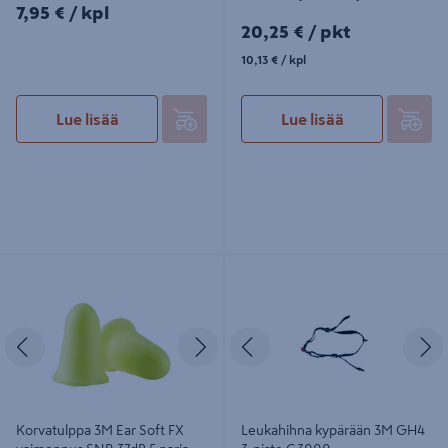
7,95€/kpl
7,95 €
/ kpl
20,25€/pkt
20,25 €
/ pkt
10,13€/kpl
10,13 €
/ kpl
Lue lisää
Lue lisää
Korvatulppa 3M Ear Soft FX
Leukahihna kypärään 3M GH4 3-
vaimennus SNR 37dB 5 paria
piste G3000
Edellinen
Seuraava
Edellinen
S
Korvatulppa 3M Ear Soft FX
Leukahihna kypärään 3M GH4