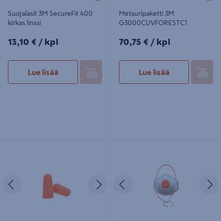
Suojalasit 3M SecureFit 400
Metsuripaketti 3M
kirkas linssi
G3000CUVFORESTC1
13,10€/kpl
70,75€/kpl
13,10 €
/ kpl
70,75 €
/ kpl
Lue lisää
Lue lisää
Korvatulppa PROF 50pr/laatikko
Hengityssuojain PROF FFP3
polyuretaani
venttiilillä 12kpl
Edellinen
Seuraava
Edellinen
S