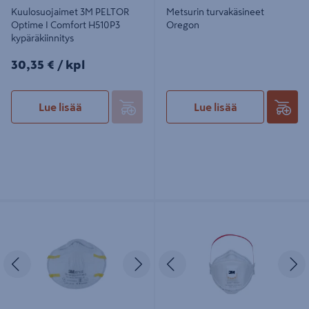
Kuulosuojaimet 3M PELTOR
Metsurin turvakäsineet
Optime I Comfort H510P3
Oregon
kypäräkiinnitys
30,35€/kpl
30,35 €
/ kpl
Lue lisää
Lue lisää
Hengityssuojain 3M 8710E FFP1 3kpl
Hengityssuojain 3M 9332+ Aura
venttiili 5kpl
Edellinen
Seuraava
Edellinen
S