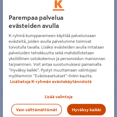
Kypärä 3M G3000CUVYPRO1
Suojakypärä Alpinworker
keltainen
keltainen
23,25€/kpl
35,95€/kpl
Parempaa palvelua
23,25 €
/ kpl
35,95 €
/ kpl
evästeiden avulla
Lue lisää
Lue lisää
K-ryhmä kumppaneineen käyttää palveluissaan
evästeitä, joiden avulla palvelumme toimivat
toivotulla tavalla. Lisäksi evästeiden avulla mitataan
palveluiden tehokkuutta sekä mahdollistetaan
yksilöllinen ostokokemus ja personoidun mainonnan
tarjoaminen. Voit antaa suostumuksesi painamalla
”Hyväksy kaikki”. Pystyt muuttamaan valintojasi
Puolinaamarisetti 3M 6502QLPRO
Suojalasit PROF Work I/O
myöhemmin ”Evästeasetukset”-linkin kautta.
sisältää A2P3-suodattimet
polykarbonaatti
Lisätietoja K-ryhmän evästekäytännöistä
Edellinen
Seuraava
Edellinen
S
Lisää valintoja
Vain välttämättömät
Hyväksy kaikki
Puolinaamarisetti 3M
Suojalasit PROF Work I/O