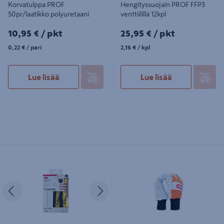
Korvatulppa PROF
Hengityssuojain PROF FFP3
50pr/laatikko polyuretaani
venttiilillä 12kpl
10,95€/pkt
25,95€/pkt
10,95 €
/ pkt
25,95 €
/ pkt
0,22€/pari
2,16€/kpl
0,22 €
/ pari
2,16 €
/ kpl
Lue lisää
Lue lisää
Kuulosuojaimet 3M PELTOR Optime
Metsurin turvakäsineet Oregon
I Comfort H510P3 kypäräkiinnitys
Edellinen
Seuraava