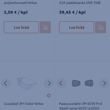
polykarbonaatti kirkas
X2A päälakisanka SNR 31dB
3,59€/kpl
39,45€/kpl
3,59 €
/ kpl
39,45 €
/ kpl
Lue lisää
Lue lisää
Suojalasit 3M Visitor kirkas
Kaasusuodatin 3M 6059 Pro1 Abek1
sarjat 6000 ja 6500
Edellinen
Seuraava
Edellinen
S
Suojalasit 3M Visitor kirkas
Kaasusuodatin 3M 6059 Pro1
Abek1 sarjat 6000 ja 6500