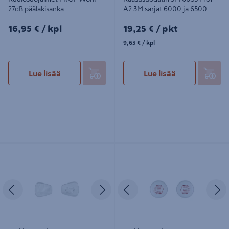
27dB päälakisanka
A2 3M sarjat 6000 ja 6500
16,95€/kpl
19,25€/pkt
16,95 €
/ kpl
19,25 €
/ pkt
9,63€/kpl
9,63 €
/ kpl
Lue lisää
Lue lisää
Hiukkassuodatin 3M 5935 Pro2 P3
Hiukkassuodatin 3M 2135 Pro1 P3
liitetään kaasusuodattimeen
sarjat 6000 ja 6500
Edellinen
Seuraava
Edellinen
S