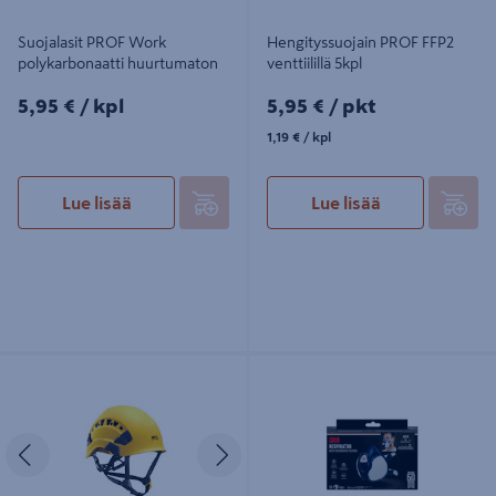
Suojalasit PROF Work
Hengityssuojain PROF FFP2
polykarbonaatti huurtumaton
venttiilillä 5kpl
5,95€/kpl
5,95€/pkt
5,95 €
/ kpl
5,95 €
/ pkt
1,19€/kpl
1,19 €
/ kpl
Lue lisää
Lue lisää
Kypärä Petzl Vertex Vent keltainen
Puolinaamari 3M 4255-1 FFA2P3
New
huoltovapaa
Edellinen
Seuraava