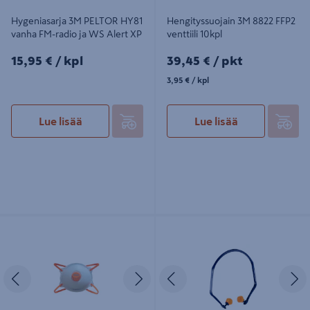
Hygeniasarja 3M PELTOR HY81
Hengityssuojain 3M 8822 FFP2
vanha FM-radio ja WS Alert XP
venttiili 10kpl
15,95€/kpl
39,45€/pkt
15,95 €
/ kpl
39,45 €
/ pkt
3,95€/kpl
3,95 €
/ kpl
Lue lisää
Lue lisää
Hengityssuojain PROF FFP2
Korvatulpat 3M 1310 sangalla 2 paria
venttiilillä 12kpl
vaihtotulppia
Edellinen
Seuraava
Edellinen
S