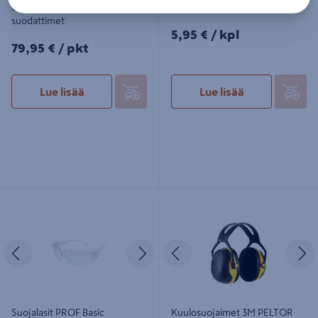
6502QLPRO sisältää A2P3-
polykarbonaatti
suodattimet
5,95€/kpl
5,95 €
/ kpl
79,95€/pkt
79,95 €
/ pkt
Lue lisää
Lue lisää
Suojalasit PROF Basic
Kuulosuojaimet 3M PELTOR X2A
polykarbonaatti kirkas
päälakisanka SNR 31dB
Edellinen
Seuraava
Edellinen
S
Suojalasit PROF Basic
Kuulosuojaimet 3M PELTOR