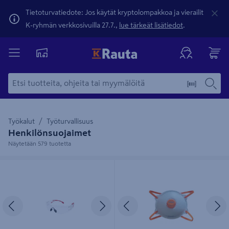
Tietoturvatiedote: Jos käytät kryptolompakkoa ja vierailit
K-ryhmän verkkosivuilla 27.7.,
lue tärkeät lisätiedot
.
Työkalut
Työturvallisuus
Henkilönsuojaimet
Näytetään 579 tuotetta
Suojalasit PROF Work
Hengityssuojain PROF FFP2
polykarbonaatti huurtumaton
venttiilillä 5kpl
Edellinen
Seuraava
Edellinen
S