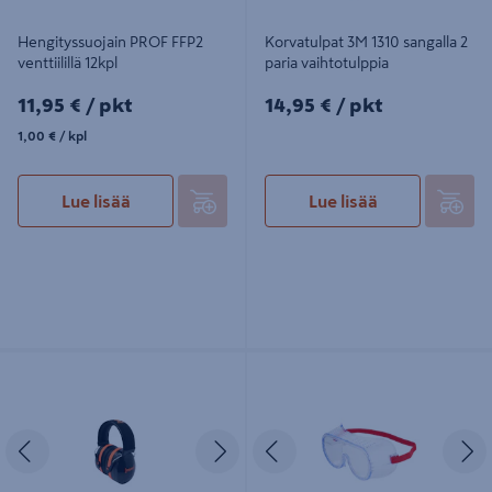
Hengityssuojain PROF FFP2
Korvatulpat 3M 1310 sangalla 2
venttiilillä 12kpl
paria vaihtotulppia
11,95€/pkt
14,95€/pkt
11,95 €
/ pkt
14,95 €
/ pkt
1,00€/kpl
1,00 €
/ kpl
Lue lisää
Lue lisää
Kuulosuojaimet PROF Heavy 33dB
Suojalasit 3M 4700 Classic kirkas
päälakisanka
Edellinen
Seuraava
Edellinen
S