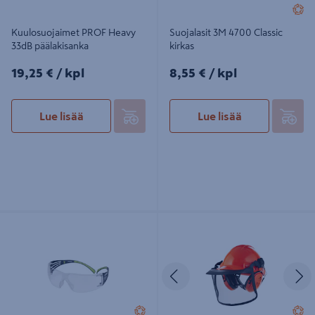
Kuulosuojaimet PROF Heavy
Suojalasit 3M 4700 Classic
33dB päälakisanka
kirkas
19,25€/kpl
8,55€/kpl
19,25 €
/ kpl
8,55 €
/ kpl
Lue lisää
Lue lisää
Suojalasit 3M SecureFit 400 kirkas
Metsuripaketti 3M
linssi
G3000CUVFORESTC1
Edellinen
S