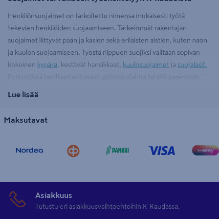
Henkilönsuojaimet on tarkoitettu nimensa mukaisesti työtä
tekevien henkilöiden suojaamiseen. Tärkeimmät rakentajan
suojaimet liittyvät pään ja käsien sekä erilaisten aistien, kuten näön
ja kuulon suojaamiseen. Työstä riippuen suojiksi valitaan sopivan
kokoinen
kypärä
, kestävät hansikkaat,
kuulosuojaimet
ja
suojalasit.
Purkutöissä tarvitaan erityisesti pölynsuojainta tai sitä paremmin
varusteltua hengityssuojainta. Moni asia ihmisessä on herkästi
Lue lisää
haavoittuva, joten on aina kannattavaa suojautua vähintään
vaatimusten mukaan, mutta harvemmin on haitaa ylimääräisistä
Maksutavat
suojaimista.
Henkilönsuojaimet monipuolisesti K-Raudoista
K-Raudan valikoimasta löytyvillä suojaimilla suojaat niin pääsi,
näkösi, kuulosi kuin myös hengitystiet. Lisäksi putoamisen varalle
Asiakkuus
kannattaa olla elintärkeät
putoamissuojaimet
. Oikein suojautumalla
Tutustu eri asiakkuusvaihtoehtoihin K-Raudassa.
vältyt haavereilta ja ambulanssin vilkuilta. Hätätilanteessa muista