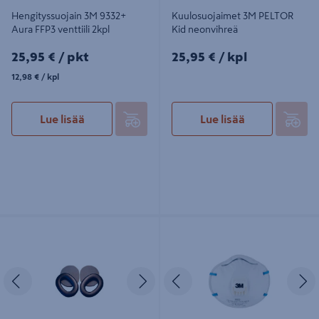
Hengityssuojain 3M 9332+
Kuulosuojaimet 3M PELTOR
Aura FFP3 venttiili 2kpl
Kid neonvihreä
25,95€/pkt
25,95€/kpl
25,95 €
/ pkt
25,95 €
/ kpl
12,98€/kpl
12,98 €
/ kpl
Lue lisää
Lue lisää
Hygeniasarja 3M PELTOR HY81
Hengityssuojain 3M 8822 FFP2
vanha FM-radio ja WS Alert XP
venttiili 10kpl
Edellinen
Seuraava
Edellinen
S