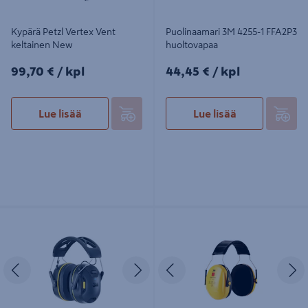
Kypärä Petzl Vertex Vent
Puolinaamari 3M 4255-1 FFA2P3
keltainen New
huoltovapaa
99,70€/kpl
44,45€/kpl
99,70 €
/ kpl
44,45 €
/ kpl
Lue lisää
Lue lisää
Kuulosuojaimet 3M 90570E
Kuulosuojaimet 3M PELTOR Optime
Worktunes connect bt
I H510A päälakisanka
Edellinen
Seuraava
Edellinen
S