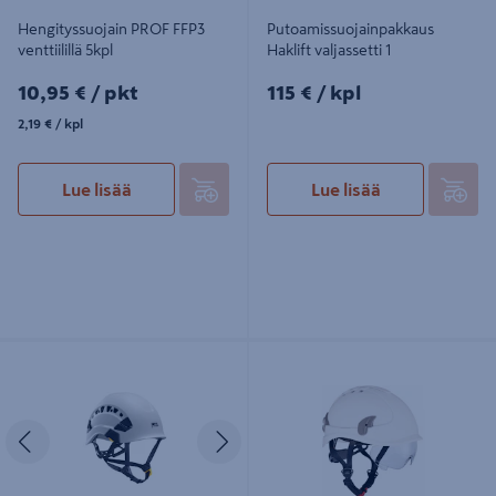
Hengityssuojain PROF FFP3
Putoamissuojainpakkaus
venttiilillä 5kpl
Haklift valjassetti 1
10,95€/pkt
115€/kpl
10,95 €
/ pkt
115 €
/ kpl
2,19€/kpl
2,19 €
/ kpl
Lue lisää
Lue lisää
Kypärä Petzl Vertex Vent valkoinen
Suojakypärä alpinworker valkoinen
New
en 397
Edellinen
Seuraava