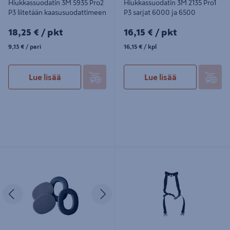
Hiukkassuodatin 3M 5935 Pro2
Hiukkassuodatin 3M 2135 Pro1
P3 liitetään kaasusuodattimeen
P3 sarjat 6000 ja 6500
18,25€/pkt
16,15€/pkt
18,25 €
/ pkt
16,15 €
/ pkt
9,13€/pari
16,15€/kpl
9,13 €
/ pari
16,15 €
/ kpl
Lue lisää
Lue lisää
Hygieniasarja 3M PELTOR HY220
Leukahihna 3M Securefit muovisolki
Work Tunes Pro/Pro Tac 3/Hunter
4-pistekiinnitys
Edellinen
Seuraava