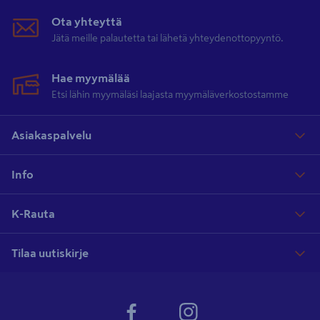
kuitenkin hätänumero 112.
Ota yhteyttä
Jätä meille palautetta tai lähetä yhteydenottopyyntö.
Hae myymälää
Etsi lähin myymäläsi laajasta myymäläverkostostamme
Asiakaspalvelu
Info
K-Rauta
Tilaa uutiskirje