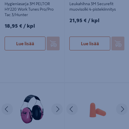
Hygieniasarja 3M PELTOR
Leukahihna 3M Securefit
HY220 Work Tunes Pro/Pro
muovisolki 4-pistekiinnitys
Tac 3/Hunter
21,95€/kpl
21,95 €
/ kpl
18,95€/kpl
18,95 €
/ kpl
Lue lisää
Lue lisää
Kuulosuojaimet 3M PELTOR Kid
Korvatulppa PROF 5pr/pss
pinkki
polyuretaani
Edellinen
Seuraava
Edellinen
S