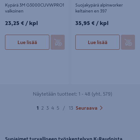
Kypärä 3M G3000CUVWPRO1
Suojakypärä alpinworker
valkoinen
keltainen en 397
23,25€/kpl
35,95€/kpl
23,25 €
/ kpl
35,95 €
/ kpl
Lue lisää
Lue lisää
Näytetään tuotteet: 1 - 48 (yht. 579)
1
2
3
4
5
/
13
Seuraava
Suojaimet turvalliseen työskentelyyn K-Raudoista