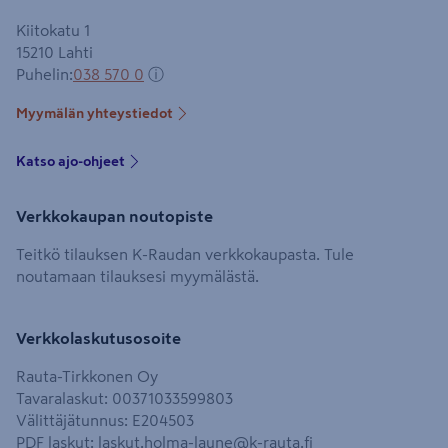
Kiitokatu 1
15210
Lahti
Puhelin
:
038 570 0
ⓘ
Myymälän yhteystiedot
Katso ajo-ohjeet
Verkkokaupan noutopiste
Teitkö tilauksen K-Raudan verkkokaupasta. Tule
noutamaan tilauksesi myymälästä.
Verkkolaskutusosoite
Rauta-Tirkkonen Oy
Tavaralaskut: 00371033599803
Välittäjätunnus: E204503
PDF laskut:
laskut.holma-laune@k-rauta.fi