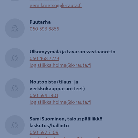
eemil.metso@k-rauta.fi
Puutarha
050 593 8856
Ulkomyymälä ja tavaran vastaanotto
050 468 7279
logistiikka.holma@k-rauta.fi
Noutopiste (tilaus- ja
verkkokauppatuotteet)
050 594 1901
logistiikka.holma@k-rauta.fi
Sami Suominen, talouspäällikkö
laskutus/hallinto
050 592 7109