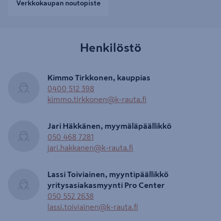
Verkkokaupan noutopiste
Henkilöstö
Kimmo Tirkkonen, kauppias
0400 512 398
kimmo.tirkkonen@k-rauta.fi
Jari Häkkänen, myymäläpäällikkö
050 468 7281
jari.hakkanen@k-rauta.fi
Lassi Toiviainen, myyntipäällikkö
yritysasiakasmyynti Pro Center
050 552 2638
lassi.toiviainen@k-rauta.fi