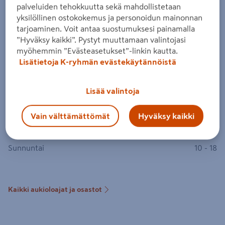
Myymälän tietosuojaseloste
palveluiden tehokkuutta sekä mahdollistetaan
Myymälän tilaus- ja toimitusehdot
yksilöllinen ostokokemus ja personoidun mainonnan
tarjoaminen. Voit antaa suostumuksesi painamalla
”Hyväksy kaikki”. Pystyt muuttamaan valintojasi
myöhemmin ”Evästeasetukset”-linkin kautta.
Myymälä
Lisätietoja K-ryhmän evästekäytännöistä
Lisää valintoja
Avoinna tänään: 10 - 18
Vain välttämättömät
Hyväksy kaikki
Maanantai - Perjantai
06:30 - 20
Lauantai
09 - 18
Sunnuntai
10 - 18
Kaikki aukioloajat ja osastot