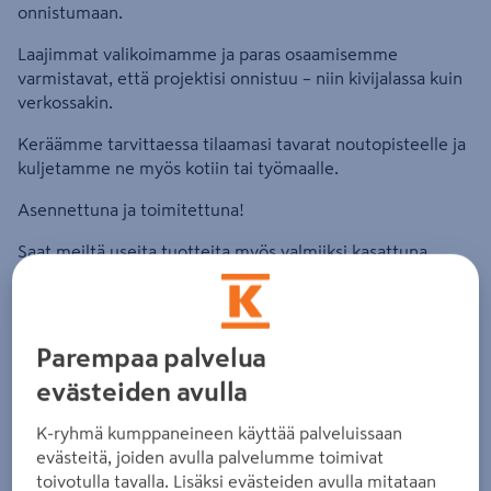
onnistumaan.
Laajimmat valikoimamme ja paras osaamisemme
varmistavat, että projektisi onnistuu – niin kivijalassa kuin
verkossakin.
Keräämme tarvittaessa tilaamasi tavarat noutopisteelle ja
kuljetamme ne myös kotiin tai työmaalle.
Asennettuna ja toimitettuna!
Saat meiltä useita tuotteita myös valmiiksi kasattuna,
asennettuna ja kotiintoimitettuna.
Esimerkiksi kiukaan asennustyö alk. 79€, grillin
kasauspalvelu alk. 70€, ruohonleikkurin kasauspalvelu alk.
Parempaa palvelua
50€
evästeiden avulla
Lämpimästi tervetuloa Holman K-Rautaan!
K-ryhmä kumppaneineen käyttää palveluissaan
Terveisin kauppias Kimmo henkilökuntineen
evästeitä, joiden avulla palvelumme toimivat
toivotulla tavalla. Lisäksi evästeiden avulla mitataan