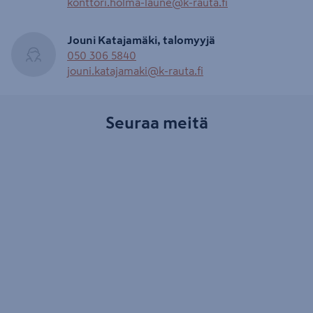
konttori.holma-laune@k-rauta.fi
Jouni Katajamäki, talomyyjä
050 306 5840
jouni.katajamaki@k-rauta.fi
Seuraa meitä