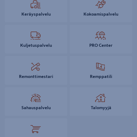
Keräyspalvelu
Kokoamispalvelu
Kuljetuspalvelu
PRO Center
Remonttimestari
Remppatili
Sahauspalvelu
Talomyyjä