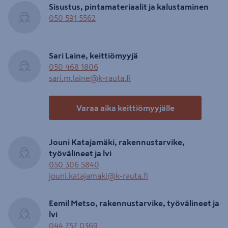
Sisustus, pintamateriaalit ja kalustaminen
050 591 5562
Sari Laine, keittiömyyjä
050 468 1806
sari.m.laine@k-rauta.fi
Varaa aika keittiömyyjälle
Jouni Katajamäki, rakennustarvike,
työvälineet ja lvi
050 306 5840
jouni.katajamaki@k-rauta.fi
Eemil Metso, rakennustarvike, työvälineet ja
lvi
044 757 0369