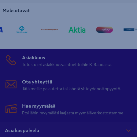
Maksutavat
Asiakkuus
Tutustu eri asiakkuusvaihtoehtoihin K-Raudassa.
Ota yhteyttä
Jätä meille palautetta tai lähetä yhteydenottopyyntö.
Hae myymälää
Etsi lähin myymäläsi laajasta myymäläverkostostamme
Asiakaspalvelu