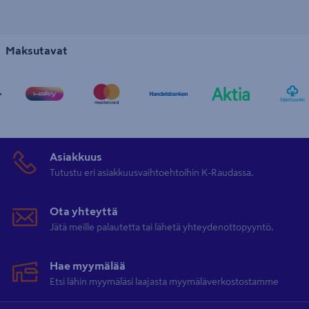
Maksutavat
Asiakkuus
Tutustu eri asiakkuusvaihtoehtoihin K-Raudassa.
Ota yhteyttä
Jätä meille palautetta tai lähetä yhteydenottopyyntö.
Hae myymälää
Etsi lähin myymäläsi laajasta myymäläverkostostamme