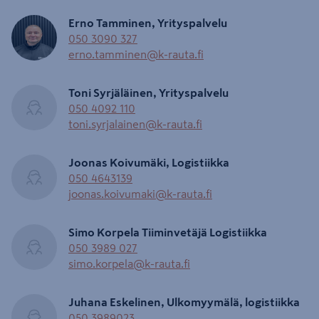
Erno Tamminen, Yrityspalvelu
050 3090 327
erno.tamminen@k-rauta.fi
Toni Syrjäläinen, Yrityspalvelu
050 4092 110
toni.syrjalainen@k-rauta.fi
Joonas Koivumäki, Logistiikka
050 4643139
joonas.koivumaki@k-rauta.fi
Simo Korpela Tiiminvetäjä Logistiikka
050 3989 027
simo.korpela@k-rauta.fi
Juhana Eskelinen, Ulkomyymälä, logistiikka
050 3989023