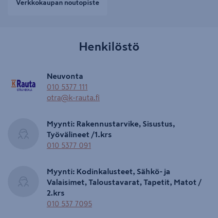
Verkkokaupan noutopiste
Henkilöstö
Neuvonta
010 5377 111
otra@k-rauta.fi
Myynti: Rakennustarvike, Sisustus,
Työvälineet /1.krs
010 5377 091
Myynti: Kodinkalusteet, Sähkö- ja
Valaisimet, Taloustavarat, Tapetit, Matot /
2.krs
010 537 7095