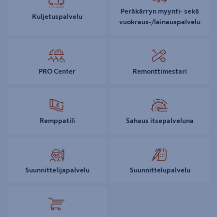
Peräkärryn myynti- sekä
Kuljetuspalvelu
vuokraus-/lainauspalvelu
PRO Center
Remonttimestari
Remppatili
Sahaus itsepalveluna
Suunnittelijapalvelu
Suunnittelupalvelu