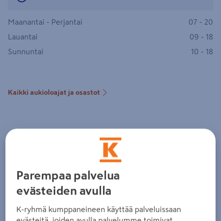
Maanantai - Perjantai
07 - 20
Lauantai
09 - 18
Sunnuntai
10 - 18
Kaikki aukioloajat ja osastot
Parempaa palvelua
evästeiden avulla
K-ryhmä kumppaneineen käyttää palveluissaan
evästeitä, joiden avulla palvelumme toimivat