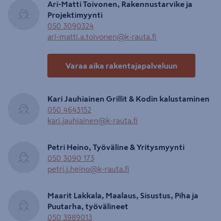
Ari-Matti Toivonen, Rakennustarvike ja
Projektimyynti
050 3090324
ari-matti.a.toivonen@k-rauta.fi
Varaa aika rakentajapalveluun
Kari Jauhiainen Grillit & Kodin kalustaminen
050 4643152
kari.jauhiainen@k-rauta.fi
Petri Heino, Työväline & Yritysmyynti
050 3090 173
petri.j.heino@k-rauta.fi
Maarit Lakkala, Maalaus, Sisustus, Piha ja
Puutarha, työvälineet
050 3989013