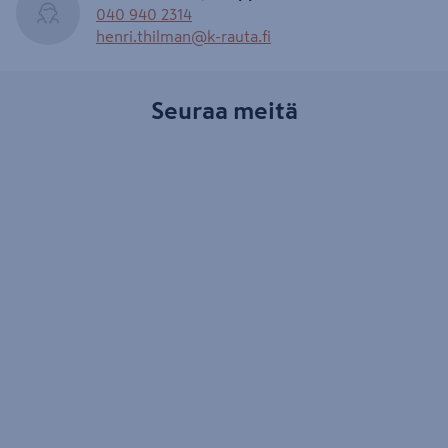
040 940 2314
henri.thilman@k-rauta.fi
Seuraa meitä