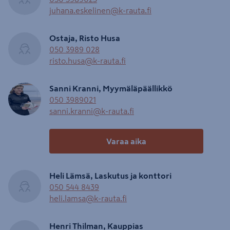
juhana.eskelinen@k-rauta.fi
Ostaja, Risto Husa
050 3989 028
risto.husa@k-rauta.fi
Sanni Kranni, Myymäläpäällikkö
050 3989021
sanni.kranni@k-rauta.fi
Varaa aika
Heli Lämsä, Laskutus ja konttori
050 544 8439
heli.lamsa@k-rauta.fi
Henri Thilman, Kauppias