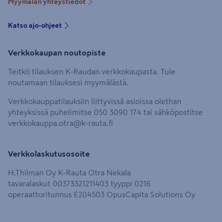
Myymälän yhteystiedot
Katso ajo-ohjeet
Verkkokaupan noutopiste
Teitkö tilauksen K-Raudan verkkokaupasta. Tule
noutamaan tilauksesi myymälästä.
Verkkokauppatilauksiin liittyvissä asioissa olethan
yhteyksissä puhelimitse 050 3090 174 tai sähköpostitse
verkkokauppa.otra@k-rauta.fi
Verkkolaskutusosoite
H.Thilman Oy K-Rauta Otra Nekala
tavaralaskut 00373321211403 tyyppi 0216
operaattoritunnus E204503 OpusCapita Solutions Oy