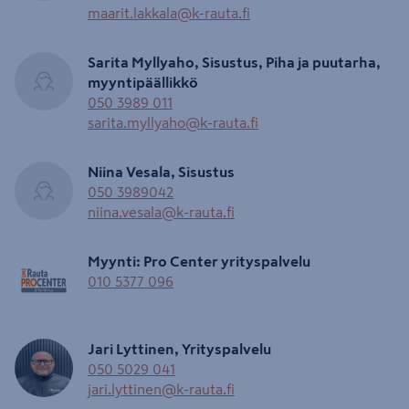
maarit.lakkala@k-rauta.fi
Sarita Myllyaho, Sisustus, Piha ja puutarha,
myyntipäällikkö
050 3989 011
sarita.myllyaho@k-rauta.fi
Niina Vesala, Sisustus
050 3989042
niina.vesala@k-rauta.fi
Myynti: Pro Center yrityspalvelu
010 5377 096
Jari Lyttinen, Yrityspalvelu
050 5029 041
jari.lyttinen@k-rauta.fi