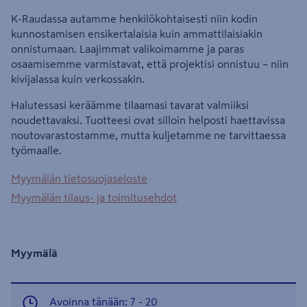
K-Raudassa autamme henkilökohtaisesti niin kodin
kunnostamisen ensikertalaisia kuin ammattilaisiakin
onnistumaan. Laajimmat valikoimamme ja paras
osaamisemme varmistavat, että projektisi onnistuu – niin
kivijalassa kuin verkossakin.
Halutessasi keräämme tilaamasi tavarat valmiiksi
noudettavaksi. Tuotteesi ovat silloin helposti haettavissa
noutovarastostamme, mutta kuljetamme ne tarvittaessa
työmaalle.
Myymälän tietosuojaseloste
Myymälän tilaus- ja toimitusehdot
Myymälä
Avoinna tänään: 7 - 20