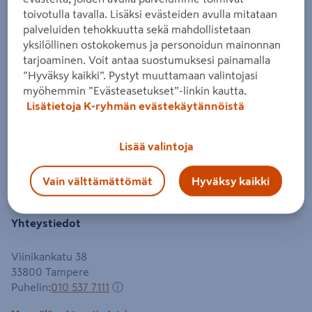
toivotulla tavalla. Lisäksi evästeiden avulla mitataan
palveluiden tehokkuutta sekä mahdollistetaan
yksilöllinen ostokokemus ja personoidun mainonnan
tarjoaminen. Voit antaa suostumuksesi painamalla
”Hyväksy kaikki”. Pystyt muuttamaan valintojasi
myöhemmin ”Evästeasetukset”-linkin kautta.
Lisätietoja K-ryhmän evästekäytännöistä
Myymälän sisäkartta
Lisää valintoja
Avaa kartta
Vain välttämättömät
Hyväksy kaikki
Yhteystiedot
Viinikankatu 38
33800
Tampere
Puhelin
:
010 537 7111
ⓘ