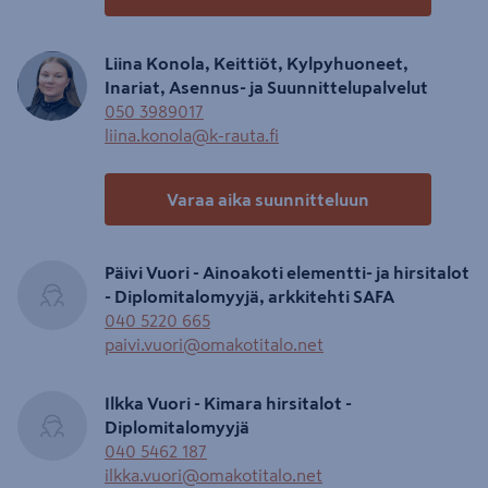
Liina Konola, Keittiöt, Kylpyhuoneet,
Inariat, Asennus- ja Suunnittelupalvelut
050 3989017
liina.konola@k-rauta.fi
Varaa aika suunnitteluun
Päivi Vuori - Ainoakoti elementti- ja hirsitalot
- Diplomitalomyyjä, arkkitehti SAFA
040 5220 665
paivi.vuori@omakotitalo.net
Ilkka Vuori - Kimara hirsitalot -
Diplomitalomyyjä
040 5462 187
ilkka.vuori@omakotitalo.net