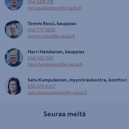
044 5318 218
joni.vauhkonen@k-rauta.fi
Tommi Rossi, kauppias
040 777 5630
tommi.rossi@k-rauta.fi
Harri Heiskanen, kauppias
040 553 1557
harri.heiskanen@k-rauta.fi
Satu Kumpulainen, myyntireskontra, konttori
050 579 0207
satu.kumpulainen@k-rauta.fi
Seuraa meitä