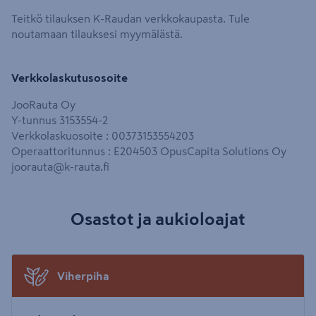
Teitkö tilauksen K-Raudan verkkokaupasta. Tule
noutamaan tilauksesi myymälästä.
Verkkolaskutusosoite
JooRauta Oy
Y-tunnus 3153554-2
Verkkolaskuosoite : 00373153554203
Operaattoritunnus : E204503 OpusCapita Solutions Oy
joorauta@k-rauta.fi
Osastot ja aukioloajat
Viherpiha