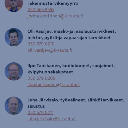
rakennustarvikemyynti
050 565 8555
jorma.konttinen@k-rauta.fi
Olli Vasiljev, maalit- ja maalaustarvikkeet,
hiihto-, pyörä-ja vapaa-ajan tarvikkeet
050 579 0210
olli.vasiljev@k-rauta.fi
Ilpo Tanskanen, kodinkoneet, suojaimet,
kylpyhuonekalusteet
050 579 0209
ilpo.tanskanen@k-rauta.fi
Juha Järvisalo, työvälineet, sähkötarvikkeet,
sisustus
050 579 0211
juha.jarvisalo@k-rauta.fi