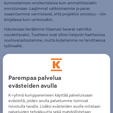
kunnostamisen ensikertalaisia kuin ammattilaisiakin
onnistumaan. Laajimmat valikoimamme ja paras
osaamisemme varmistavat, että projektisi onnistuu – niin
kivijalassa kuin verkossakin.
Halutessasi keräämme tilaamasi tavarat valmiiksi
noudettavaksi. Tuotteesi ovat silloin helposti haettavissa
noutovarastostamme, mutta kuljetamme ne tarvittaessa
työmaalle.
Myymälän tietosuojaseloste
Myymälän tilaus- ja toimitusehdot
Parempaa palvelua
Myymälä
evästeiden avulla
K-ryhmä kumppaneineen käyttää palveluissaan
evästeitä, joiden avulla palvelumme toimivat
Avoinna tänään: 8 - 18
toivotulla tavalla. Lisäksi evästeiden avulla mitataan
palveluiden tehokkuutta sekä mahdollistetaan