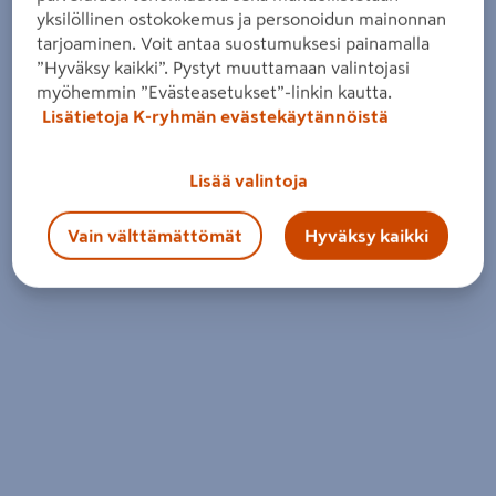
Maanantai - Perjantai
08 - 18
yksilöllinen ostokokemus ja personoidun mainonnan
Lauantai
08 - 15
tarjoaminen. Voit antaa suostumuksesi painamalla
”Hyväksy kaikki”. Pystyt muuttamaan valintojasi
Sunnuntai
11 - 15
myöhemmin ”Evästeasetukset”-linkin kautta.
Lisätietoja K-ryhmän evästekäytännöistä
Kaikki aukioloajat ja osastot
Lisää valintoja
Vain välttämättömät
Hyväksy kaikki