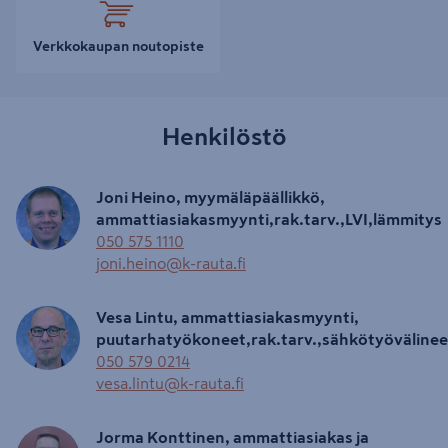
Verkkokaupan noutopiste
Henkilöstö
Joni Heino, myymäläpäällikkö,
ammattiasiakasmyynti,rak.tarv.,LVI,lämmitys
050 575 1110
joni.heino@k-rauta.fi
Vesa Lintu, ammattiasiakasmyynti,
puutarhatyökoneet,rak.tarv.,sähkötyövälinee
050 579 0214
vesa.lintu@k-rauta.fi
Jorma Konttinen, ammattiasiakas ja