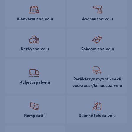
Ajanvarauspalvelu
Asennuspalvelu
Keräyspalvelu
Kokoamispalvelu
Peräkärryn myynti- sekä
Kuljetuspalvelu
vuokraus-/lainauspalvelu
Remppatili
Suunnittelupalvelu