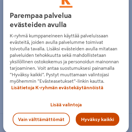
Parempaa palvelua
evästeiden avulla
K-ryhmä kumppaneineen käyttää palveluissaan
evästeitä, joiden avulla palvelumme toimivat
toivotulla tavalla. Lisäksi evästeiden avulla mitataan
palveluiden tehokkuutta sekä mahdollistetaan
yksilöllinen ostokokemus ja personoidun mainonnan
tarjoaminen. Voit antaa suostumuksesi painamalla
”Hyväksy kaikki”. Pystyt muuttamaan valintojasi
myöhemmin ”Evästeasetukset”-linkin kautta.
Lisätietoja K-ryhmän evästekäytännöistä
Zoomaa kuvaa sormilla kosketusnäytöllä
Lisää valintoja
Vain välttämättömät
Hyväksy kaikki
BAHCO