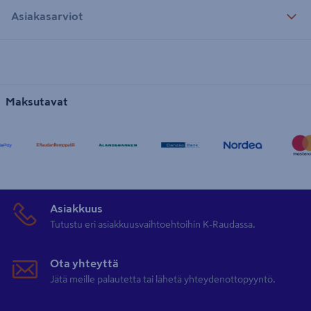
Asiakasarviot
Maksutavat
Asiakkuus
Tutustu eri asiakkuusvaihtoehtoihin K-Raudassa.
Ota yhteyttä
Jätä meille palautetta tai lähetä yhteydenottopyyntö.