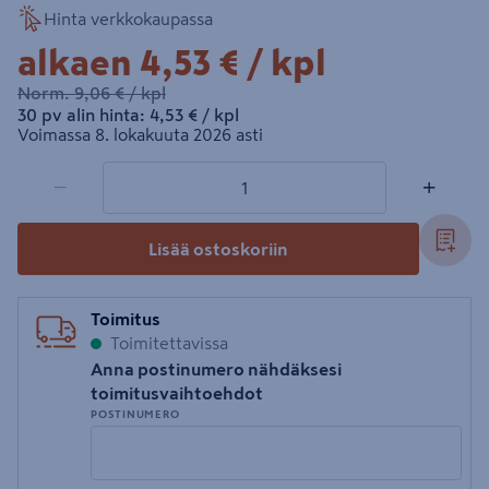
Hinta verkkokaupassa
4,53€/kpl
alkaen
4,53 €
/ kpl
9,06€/kpl
Norm.
9,06 €
/ kpl
4,53€/kpl
30 pv alin hinta:
4,53 €
/ kpl
Voimassa 8. lokakuuta 2026 asti
1 tuotetta
Määrä
−
+
Lisää ostoskoriin
Toimitus
Toimitettavissa
Anna postinumero nähdäksesi
toimitusvaihtoehdot
POSTINUMERO