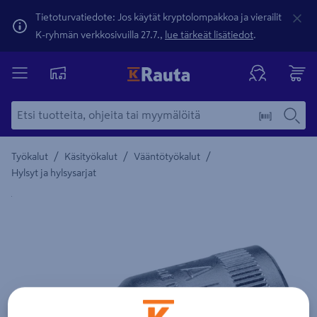
Tietoturvatiedote: Jos käytät kryptolompakkoa ja vierailit
K-ryhmän verkkosivuilla 27.7.,
lue tärkeät lisätiedot
.
/
/
/
Työkalut
Käsityökalut
Vääntötyökalut
Hylsyt ja hylsysarjat
Yksityiskohtainen kuvaus löytyy Tuotteen kuvaus -maamerki