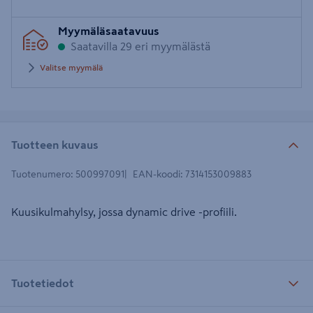
Syötä
Myymäläsaatavuus
postinumero
Saatavilla 29 eri myymälästä
Valitse myymälä
Tuotteen kuvaus
Tuotenumero
:
500997091
EAN-koodi
:
7314153009883
Kuusikulmahylsy, jossa dynamic drive -profiili.
Tuotetiedot