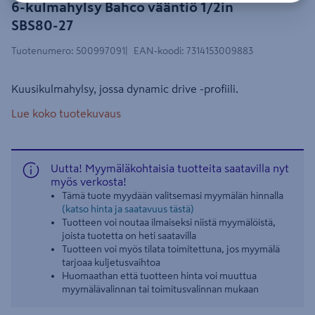
6-kulmahylsy Bahco vääntiö 1/2in
SBS80-27
Tuotenumero
:
500997091
EAN-koodi
:
7314153009883
Kuusikulmahylsy, jossa dynamic drive -profiili.
Lue koko tuotekuvaus
Uutta! Myymäläkohtaisia tuotteita saatavilla nyt
myös verkosta!
Tämä tuote myydään valitsemasi myymälän hinnalla
(katso hinta ja saatavuus tästä)
Tuotteen voi noutaa ilmaiseksi niistä myymälöistä,
joista tuotetta on heti saatavilla
Tuotteen voi myös tilata toimitettuna, jos myymälä
tarjoaa kuljetusvaihtoa
Huomaathan että tuotteen hinta voi muuttua
myymälävalinnan tai toimitusvalinnan mukaan