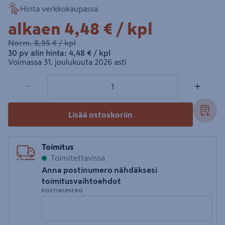
Hinta verkkokaupassa
4,48€/kpl
alkaen
4,48 €
/ kpl
8,95€/kpl
Norm.
8,95 €
/ kpl
4,48€/kpl
30 pv alin hinta:
4,48 €
/ kpl
Voimassa 31. joulukuuta 2026 asti
1 tuotetta
Määrä
−
+
Lisää ostoskoriin
Toimitus
Toimitettavissa
Anna postinumero nähdäksesi
toimitusvaihtoehdot
POSTINUMERO