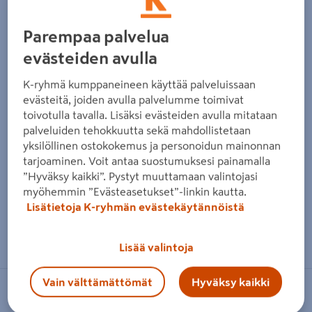
Parempaa palvelua
evästeiden avulla
K-ryhmä kumppaneineen käyttää palveluissaan
evästeitä, joiden avulla palvelumme toimivat
toivotulla tavalla. Lisäksi evästeiden avulla mitataan
palveluiden tehokkuutta sekä mahdollistetaan
yksilöllinen ostokokemus ja personoidun mainonnan
tarjoaminen. Voit antaa suostumuksesi painamalla
”Hyväksy kaikki”. Pystyt muuttamaan valintojasi
myöhemmin ”Evästeasetukset”-linkin kautta.
Lisätietoja K-ryhmän evästekäytännöistä
Zoomaa kuvaa sormilla kosketusnäytöllä
Lisää valintoja
Vain välttämättömät
Hyväksy kaikki
BAHCO