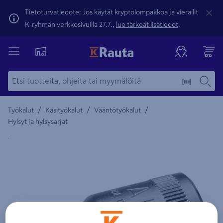
Tietoturvatiedote: Jos käytät kryptolompakkoa ja vierailit
K-ryhmän verkkosivuilla 27.7.,
lue tärkeät lisätiedot
.
/
/
/
Työkalut
Käsityökalut
Vääntötyökalut
Hylsyt ja hylsysarjat
Yksityiskohtainen kuvaus löytyy Tuotteen kuvaus -maamerki