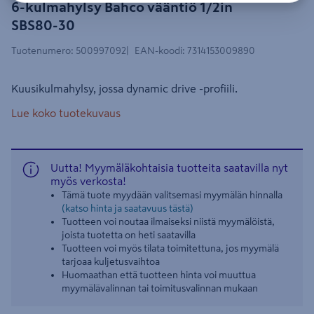
6-kulmahylsy Bahco vääntiö 1/2in
SBS80-30
Tuotenumero
:
500997092
EAN-koodi
:
7314153009890
Kuusikulmahylsy, jossa dynamic drive -profiili.
Lue koko tuotekuvaus
Uutta! Myymäläkohtaisia tuotteita saatavilla nyt
myös verkosta!
Tämä tuote myydään valitsemasi myymälän hinnalla
(katso hinta ja saatavuus tästä)
Tuotteen voi noutaa ilmaiseksi niistä myymälöistä,
joista tuotetta on heti saatavilla
Tuotteen voi myös tilata toimitettuna, jos myymälä
tarjoaa kuljetusvaihtoa
Huomaathan että tuotteen hinta voi muuttua
myymälävalinnan tai toimitusvalinnan mukaan