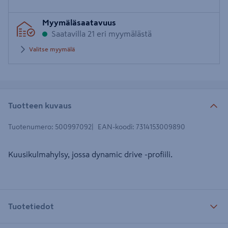
Syötä
Myymäläsaatavuus
postinumero
Saatavilla 21 eri myymälästä
Valitse myymälä
Tuotteen kuvaus
Tuotenumero
:
500997092
EAN-koodi
:
7314153009890
Kuusikulmahylsy, jossa dynamic drive -profiili.
Tuotetiedot