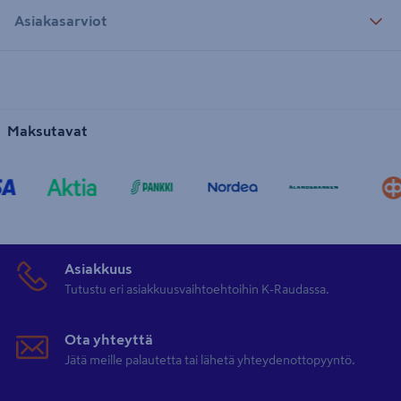
Asiakasarviot
Maksutavat
Asiakkuus
Tutustu eri asiakkuusvaihtoehtoihin K-Raudassa.
Ota yhteyttä
Jätä meille palautetta tai lähetä yhteydenottopyyntö.