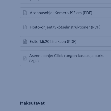
Asennusohje: Komero 192 cm
(PDF)
avautuu uuteen välilehteen
Hoito-ohjeet/Skötselinstruktioner
(PDF)
avautuu uuteen välilehteen
Esite 1.6.2025 alkaen
(PDF)
avautuu uuteen välilehteen
Asennusohje: Click-rungon kasaus ja purku
avautuu uuteen välilehteen
(PDF)
Maksutavat