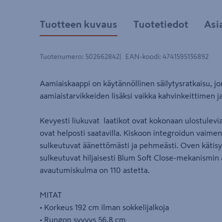
Tuotteen kuvaus
Tuotetiedot
Asi
Tuotenumero
:
502662842
EAN-koodi
:
4741595136892
Aamiaiskaappi on käytännöllinen säilytysratkaisu, jon
aamiaistarvikkeiden lisäksi vaikka kahvinkeittimen 
Kevyesti liukuvat laatikot ovat kokonaan ulostulevi
ovat helposti saatavilla. Kiskoon integroidun vaimen
sulkeutuvat äänettömästi ja pehmeästi. Oven kätisyy
sulkeutuvat hiljaisesti Blum Soft Close-mekanismin 
avautumiskulma on 110 astetta.
MITAT
• Korkeus 192 cm ilman sokkelijalkoja
• Rungon syvyys 56,8 cm