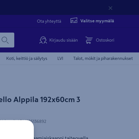
Valitse myymälä
Ota yhteyttä
Kirjaudu sisään
Ostoskori
Koti, keittiö ja säilytys
LVI
Talot, mökit ja piharakennukset
nonnan kohdentamisevästeiden
llo Alppila 192x60cm 3
Suunnitteluohje
ksymisen.
eet nähdäksesi videon.
N-koodi
:
4741595136892
västeasetukset
 192 cm korkea aamiaiskaappi taiteovella