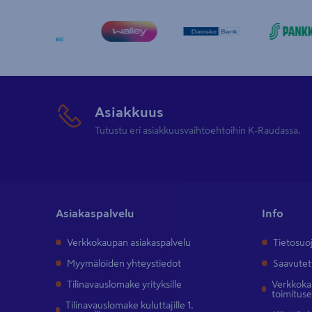
Asiakkuus
Tutustu eri asiakkuusvaihtoehtoihin K-Raudassa.
Asiakaspalvelu
Info
Verkkokaupan asiakaspalvelu
Tietosuo
Myymälöiden yhteystiedot
Saavutet
Tilinavauslomake yrityksille
Verkkokau
toimitus
Tilinavauslomake kuluttajille 1.