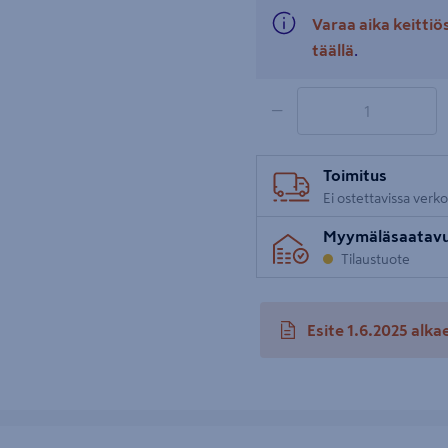
Varaa aika keitti
täällä
.
1 tuotetta
Määrä
−
Toimitus
Ei ostettavissa verk
Myymäläsaatav
Tilaustuote
Esite 1.6.2025 alka
avautuu uuteen välileh