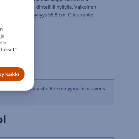
2 ylähyllyllä ja 1 kiinteällä hyllyllä. Valkoinen
 Korkeus 192 ja syvyys 56,8 cm. Click-runko.
an
ja
lla
tukset”-
y kaikki
tavissa verkkokaupasta. Katso myymäläsaatavuus
pl