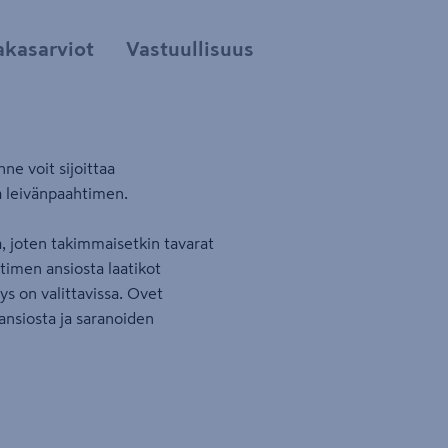
akasarviot
Vastuullisuus
ne voit sijoittaa
ja leivänpaahtimen.
a, joten takimmaisetkin tavarat
timen ansiosta laatikot
s on valittavissa. Ovet
ansiosta ja saranoiden