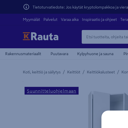
Tietoturvatiedote: Jos käytät kryptolompakkoa ja vierai
Myymälät
Palvelut
Varaa aika
Inspiraatio ja ohjeet
Tera
Rakennusmateriaalit
Puutavara
Kylpyhuone ja sauna
Pi
/
/
/
Koti, keittiö ja säilytys
Keittiöt
Keittiökalusteet
Ko
Yksityiskohtainen kuvaus löytyy Tuotteen kuvaus -
teiden
Suunnitteluohjelmaan