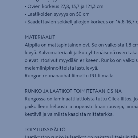
• Ovien korkeus 27,8, 13,7 ja 121,3 cm
• Laatikoiden syvyys on 50 cm
• Säädettävien sokkelijalkojen korkeus on 14,6-16,7
MATERIAALIT
Alppila on mattapintainen ovi. Se on valkoista 1,8 
levyä. Kalvomateriaali jatkuu yhtenäisenä oven taka
olevat irtosivut myydään erikseen. Runko on valkoi
melamiinipinnoitteista lastulevyä.
Rungon reunanauhat liimattu PU-liimalla.
RUNKO JA LAATIKOT TOIMITETAAN OSINA
Rungossa on laminaattilattioista tuttu Click-liitos, 
paikoilleen helposti ja nopeasti ilman ruuveja, liimaa
kestävä ja valmiista kaapista mittatarkka.
TOIMITUSSISÄLTÖ
Laatikoston runko ja laatikot on pakattu litteisiin ti