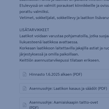
Etulevyssä on valmiit poraukset kiinnikkeille ja oviss
porattu valmiiksi.
Vetimet, sokkelijalat, sokkelilevy ja laatikon lisävaru
LISÄTARVIKKEET
Laatikot voidaan varustaa pohjamatoilla, jotka suoja
liukuesteenä laatikkoa avattaessa.
Korkeaan laatikkoon laitettavilla jakajilla astiat ja 
järjestyksessä ja omilla paikoillaan.
Keittiön asennustarvikepussi tilataan erikseen.
Hinnasto 1.6.2025 alkaen
(PDF)
avautuu uuteen välilehteen
Asennusohje: Laatikon kasaus ja säädöt
(PDF)
avautuu uuteen välilehteen
Asennusohje: Aamiaiskaapin taitto-ovet
avautuu uuteen välilehteen
(PDF)