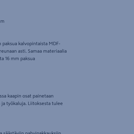
 cm
cm paksua kalvopintaista MDF-
reunaan asti. Samaa materiaalia
sta 16 mm paksua
jossa kaapin osat painetaan
 ja työkaluja. Liitoksesta tulee
laa säästäviin pahvipakkauksiin.