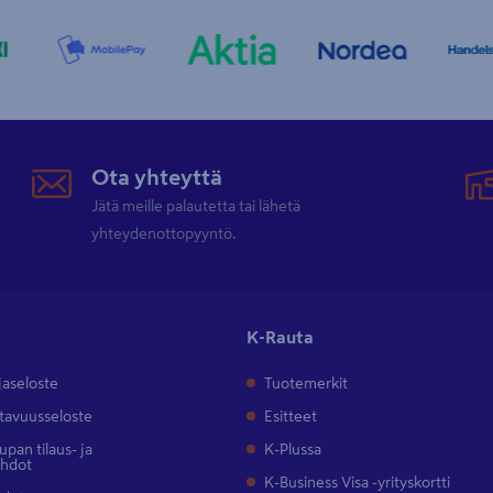
Ota yhteyttä
Jätä meille palautetta tai lähetä
yhteydenottopyyntö.
K-Rauta
jaseloste
Tuotemerkit
tavuusseloste
Esitteet
pan tilaus- ja
K-Plussa
ehdot
K-Business Visa -yrityskortti