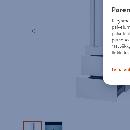
Parem
K-ryhmä 
palvelum
Edellinen
palvelui
personoi
”Hyväksy
linkin ka
Lisää va