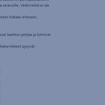
a saranoille. Vedinreikiä ei ole
steet tilataan erikseen.
avat laatikon pohjaa ja toimivat
ruokatarvikkeet pysyvät