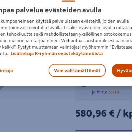
(vasenkätinen), 3 laatikolla, 
paa palvelua evästeiden avulla
kalvopintainen Alppila-ovi.
kumppaneineen käyttää palveluissaan evästeitä, joiden avulla
Click-runkorakenne
me toimivat toivotulla tavalla. Lisäksi evästeiden avulla mitata
Seuraava
den tehokkuutta sekä mahdollistetaan yksilöllinen ostokokemus 
Soft Close -saranat
dun mainonnan tarjoaminen. Voit antaa suostumuksesi painama
 kaikki”. Pystyt muuttamaan valintojasi myöhemmin ”Evästease
Lue koko tuotekuvaus
utta.
Lisätietoja K-ryhmän evästekäytännöistä
Katso liitetiedostot
lintoja
Vain välttämättömät
Hyväks
Tuote ei ole ostet
ja hinta
tästä.
580,96€/kpl
580,96 €
/ k