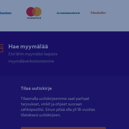
Hae myymälää
Etsi lähin myymäläsi laajasta
myymäläverkostostamme
Tilaa uutiskirje
Tilaamalla uutiskirjeemme saat parhaat
tarjoukset, vinkit ja ohjeet suoraan
sähköpostiisi. Sinun pitää olla yli 18-vuotias
tilataksesi uutiskirjeen.