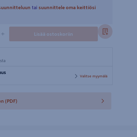
ösuunnitteluun
tai
suunnittele oma keittiösi
+
Lisää ostoskoriin
osta
uus
Valitse myymälä
en
(PDF)
teen