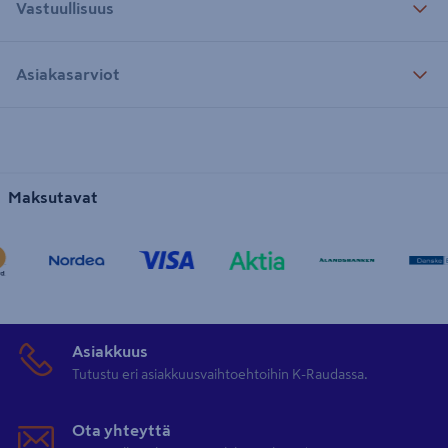
Vastuullisuus
Asiakasarviot
Maksutavat
Asiakkuus
Tutustu eri asiakkuusvaihtoehtoihin K-Raudassa.
Ota yhteyttä