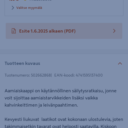
Valitse myymälä
Esite 1.6.2025 alkaen
(PDF)
avautuu uuteen välilehteen
Tuotteen kuvaus
Tuotenumero
:
502662868
EAN-koodi
:
4741595137400
Aamiaiskaappi on käytännöllinen säilytysratkaisu, jonne
voit sijoittaa aamiaistarvikkeiden lisäksi vaikka
kahvinkeittimen ja leivänpaahtimen.
Kevyesti liukuvat laatikot ovat kokonaan ulostulevia, joten
takimmaisetkin tavarat ovat helposti saatavilla. Kiskoon