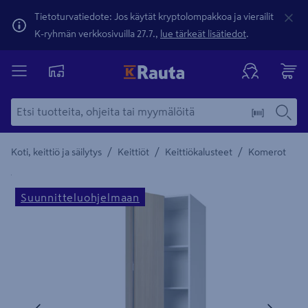
Tietoturvatiedote: Jos käytät kryptolompakkoa ja vierailit
K-ryhmän verkkosivuilla 27.7.,
lue tärkeät lisätiedot
.
/
/
/
Koti, keittiö ja säilytys
Keittiöt
Keittiökalusteet
Komerot
Yksityiskohtainen kuvaus löytyy Tuotteen kuvaus -maamerki
Suunnitteluohjelmaan
Edellinen
Seura