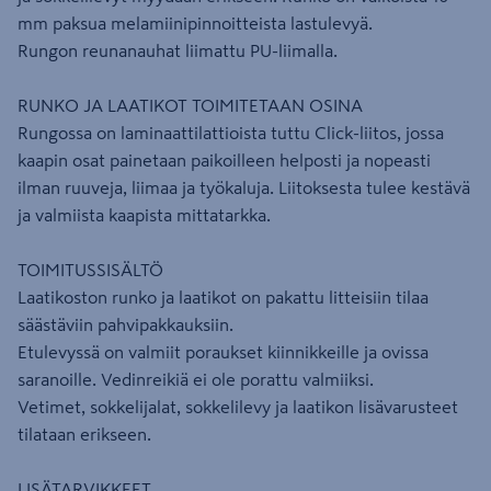
mm paksua melamiinipinnoitteista lastulevyä.
Rungon reunanauhat liimattu PU-liimalla.
RUNKO JA LAATIKOT TOIMITETAAN OSINA
Rungossa on laminaattilattioista tuttu Click-liitos, jossa
kaapin osat painetaan paikoilleen helposti ja nopeasti
ilman ruuveja, liimaa ja työkaluja. Liitoksesta tulee kestävä
ja valmiista kaapista mittatarkka.
TOIMITUSSISÄLTÖ
Laatikoston runko ja laatikot on pakattu litteisiin tilaa
säästäviin pahvipakkauksiin.
Etulevyssä on valmiit poraukset kiinnikkeille ja ovissa
saranoille. Vedinreikiä ei ole porattu valmiiksi.
Vetimet, sokkelijalat, sokkelilevy ja laatikon lisävarusteet
tilataan erikseen.
LISÄTARVIKKEET