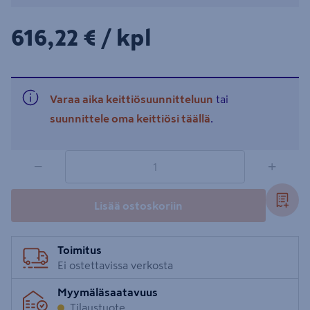
616,22€/kpl
616,22 €
/ kpl
Varaa aika keittiösuunnitteluun
tai
suunnittele oma keittiösi täällä
.
1 tuotetta
Määrä
−
+
Lisää ostoskoriin
Toimitus
Ei ostettavissa verkosta
Myymäläsaatavuus
Tilaustuote