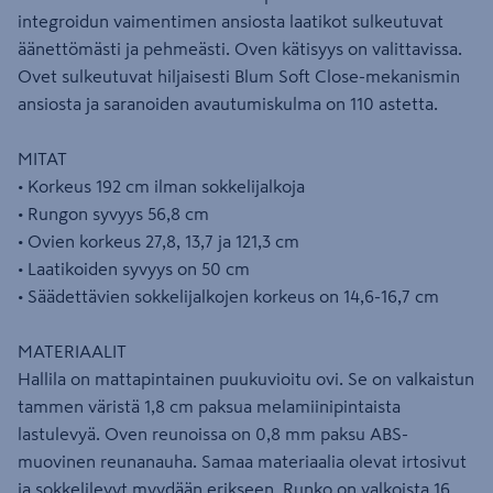
integroidun vaimentimen ansiosta laatikot sulkeutuvat
äänettömästi ja pehmeästi. Oven kätisyys on valittavissa.
Ovet sulkeutuvat hiljaisesti Blum Soft Close-mekanismin
ansiosta ja saranoiden avautumiskulma on 110 astetta.
MITAT
• Korkeus 192 cm ilman sokkelijalkoja
• Rungon syvyys 56,8 cm
• Ovien korkeus 27,8, 13,7 ja 121,3 cm
• Laatikoiden syvyys on 50 cm
• Säädettävien sokkelijalkojen korkeus on 14,6-16,7 cm
MATERIAALIT
Hallila on mattapintainen puukuvioitu ovi. Se on valkaistun
tammen väristä 1,8 cm paksua melamiinipintaista
lastulevyä. Oven reunoissa on 0,8 mm paksu ABS-
muovinen reunanauha. Samaa materiaalia olevat irtosivut
ja sokkelilevyt myydään erikseen. Runko on valkoista 16