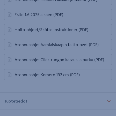
avautuu uuteen välilehteen
Esite 1.6.2025 alkaen
(PDF)
avautuu uuteen välilehteen
Hoito-ohjeet/Skötselinstruktioner
(PDF)
avautuu uuteen välilehteen
Asennusohje: Aamiaiskaapin taitto-ovet
(PDF)
avautuu uuteen välilehteen
Asennusohje: Click-rungon kasaus ja purku
(PDF)
avautuu uuteen välilehteen
Asennusohje: Komero 192 cm
(PDF)
avautuu uuteen välilehteen
Tuotetiedot