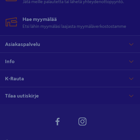
Jätä meille palautetta tai lähetä yhteydenottopyyntö.
Hae myymälää
Etsi lähin myymäläsi laajasta myymäläverkostostamme
Asiakaspalvelu
Info
K-Rauta
Tilaa uutiskirje