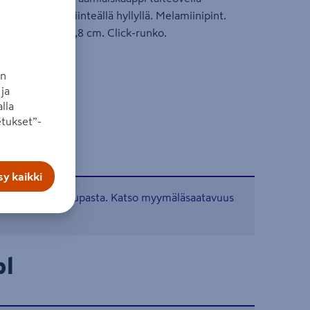
 ylähyllyllä ja 1 kiinteällä hyllyllä. Melamiinipint.
k. 192 ja syv. 56,8 cm. Click-runko.
an
ja
lla
tukset”-
y kaikki
tavissa verkkokaupasta. Katso myymäläsaatavuus
pl