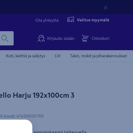
Valitse myymälä
Ota yhteyttä
Kirjaudu sisään
Ostoskori
Koti, keittiö ja säilytys
LVI
Talot, mökit ja piharakennukset
nonnan kohdentamisevästeiden
llo Harju 192x100cm 3
Suunnitteluohje
ksymisen.
eet nähdäksesi videon.
N-koodi
:
4741595137769
västeasetukset
ä 192 cm korkea aamiaiskaappi taiteovella