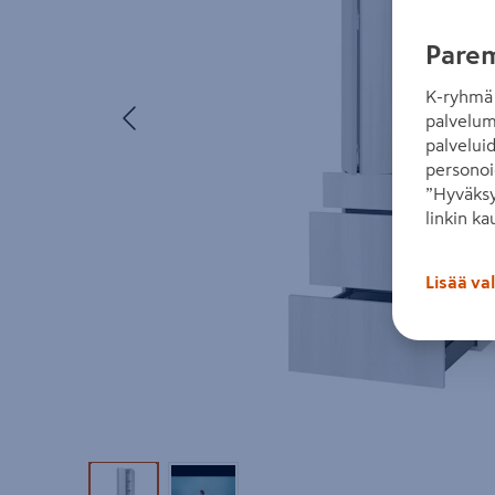
Parem
K-ryhmä 
Edellinen
palvelum
palvelui
personoi
”Hyväksy
linkin ka
Lisää va