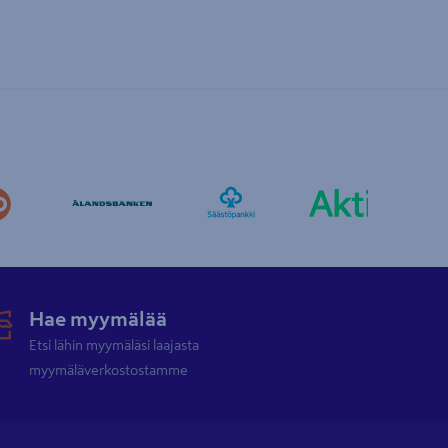
Hae myymälää
Etsi lähin myymäläsi laajasta
myymäläverkostostamme