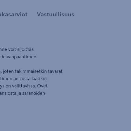
akasarviot
Vastuullisuus
ne voit sijoittaa
ja leivänpaahtimen.
a, joten takimmaisetkin tavarat
timen ansiosta laatikot
s on valittavissa. Ovet
ansiosta ja saranoiden