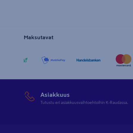
Maksutavat
Asiakkuus
Tutustu eri asiakkuusvaihtoehtoihin K-Raudassa.