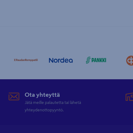
Ota yhteyttä
Jätä meille palautetta tai lähetä
yhteydenottopyyntö.