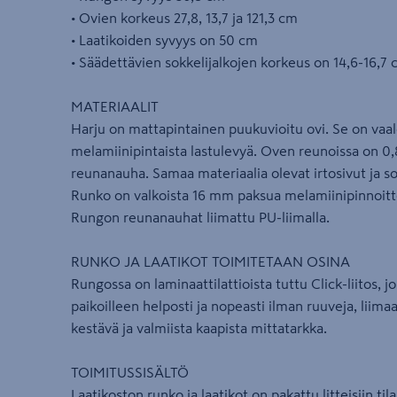
• Ovien korkeus 27,8, 13,7 ja 121,3 cm
• Laatikoiden syvyys on 50 cm
• Säädettävien sokkelijalkojen korkeus on 14,6-16,7
MATERIAALIT
Harju on mattapintainen puukuvioitu ovi. Se on vaal
melamiinipintaista lastulevyä. Oven reunoissa on
reunanauha. Samaa materiaalia olevat irtosivut ja s
Runko on valkoista 16 mm paksua melamiinipinnoitte
Rungon reunanauhat liimattu PU-liimalla.
RUNKO JA LAATIKOT TOIMITETAAN OSINA
Rungossa on laminaattilattioista tuttu Click-liitos, 
paikoilleen helposti ja nopeasti ilman ruuveja, liimaa
kestävä ja valmiista kaapista mittatarkka.
TOIMITUSSISÄLTÖ
Laatikoston runko ja laatikot on pakattu litteisiin ti