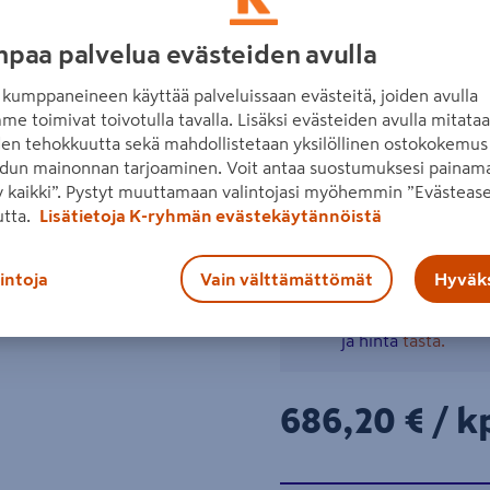
(vas.kätinen), 3 laatikolla, 2
paa palvelua evästeiden avulla
vaalea saarni Harju-ovi. Kor
kumppaneineen käyttää palveluissaan evästeitä, joiden avulla
Click-runkorakenne
Seuraava
me toimivat toivotulla tavalla. Lisäksi evästeiden avulla mitata
Soft Close -saranat
den tehokkuutta sekä mahdollistetaan yksilöllinen ostokokemus 
dun mainonnan tarjoaminen. Voit antaa suostumuksesi painama
Lue koko tuotekuvaus
 kaikki”. Pystyt muuttamaan valintojasi myöhemmin ”Evästease
utta.
Lisätietoja K-ryhmän evästekäytännöistä
Katso liitetiedostot
lintoja
Vain välttämättömät
Hyväks
Tuote ei ole ostet
ja hinta
tästä.
686,20€/kpl
686,20 €
/ k