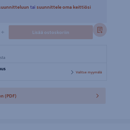
ösuunnitteluun
tai
suunnittele oma keittiösi
+
Lisää ostoskoriin
osta
uus
Valitse myymälä
en
(PDF)
teen