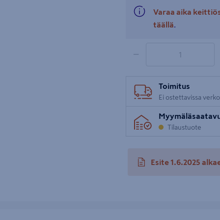
Varaa aika keitti
täällä
.
1 tuotetta
Määrä
−
Toimitus
Ei ostettavissa verk
Myymäläsaatav
Tilaustuote
Esite 1.6.2025 alka
avautuu uuteen välileh