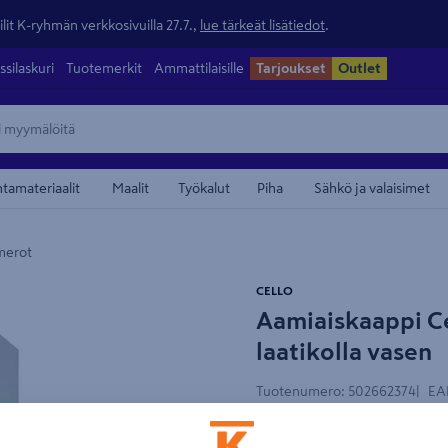
lit K-ryhmän verkkosivuilla 27.7.,
lue tärkeät lisätiedot
.
ssilaskuri
Tuotemerkit
Ammattilaisille
Tarjoukset
Outlet
ntamateriaalit
Maalit
Työkalut
Piha
Sähkö ja valaisimet
merot
maamerkistä
CELLO
Tämä video vaatii mai
Aamiaiskaappi Ce
Suunnitteluohjelmaan
hyvä
laatikolla vasen
Hyväksy eväst
Tuotenumero
:
502662374
EA
Avaa e
Cello-keittiön 100 cm leve