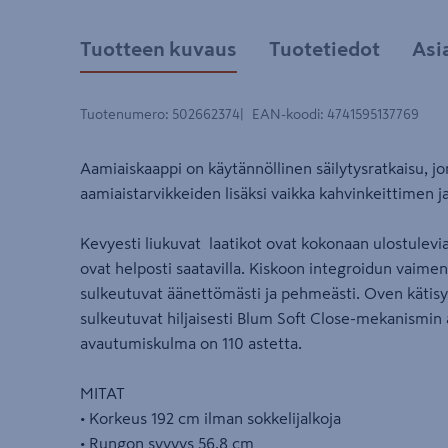
Tuotteen kuvaus
Tuotetiedot
Asi
Tuotenumero
:
502662374
EAN-koodi
:
4741595137769
Aamiaiskaappi on käytännöllinen säilytysratkaisu, jon
aamiaistarvikkeiden lisäksi vaikka kahvinkeittimen 
Kevyesti liukuvat laatikot ovat kokonaan ulostulevi
ovat helposti saatavilla. Kiskoon integroidun vaimen
sulkeutuvat äänettömästi ja pehmeästi. Oven kätisyy
sulkeutuvat hiljaisesti Blum Soft Close-mekanismin 
avautumiskulma on 110 astetta.
MITAT
• Korkeus 192 cm ilman sokkelijalkoja
• Rungon syvyys 56,8 cm