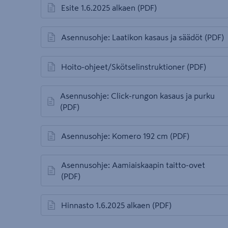
Esite 1.6.2025 alkaen
(PDF)
avautuu uuteen välilehteen
Asennusohje: Laatikon kasaus ja säädöt
(PDF)
avautuu uuteen välilehteen
Hoito-ohjeet/Skötselinstruktioner
(PDF)
avautuu uuteen välilehteen
Asennusohje: Click-rungon kasaus ja purku
avautuu uuteen välilehteen
(PDF)
Asennusohje: Komero 192 cm
(PDF)
avautuu uuteen välilehteen
Asennusohje: Aamiaiskaapin taitto-ovet
avautuu uuteen välilehteen
(PDF)
Hinnasto 1.6.2025 alkaen
(PDF)
avautuu uuteen välilehteen