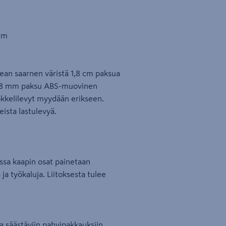
 cm
ean saarnen väristä 1,8 cm paksua
 0,8 mm paksu ABS-muovinen
okkelilevyt myydään erikseen.
ista lastulevyä.
jossa kaapin osat painetaan
 ja työkaluja. Liitoksesta tulee
laa säästäviin pahvipakkauksiin.