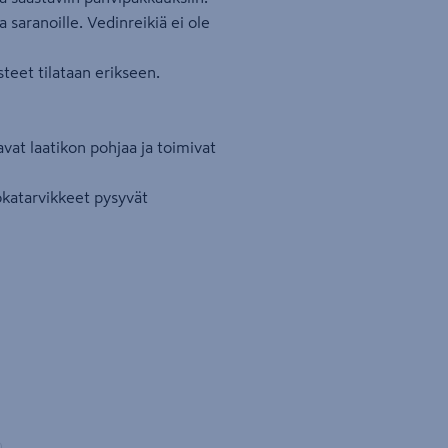
a saranoille. Vedinreikiä ei ole
steet tilataan erikseen.
avat laatikon pohjaa ja toimivat
ruokatarvikkeet pysyvät