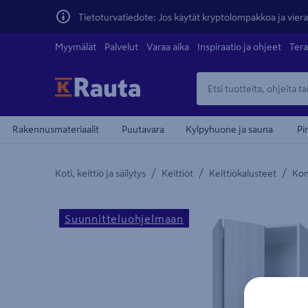
Tietoturvatiedote: Jos käytät kryptolompakkoa ja vierai
Myymälät
Palvelut
Varaa aika
Inspiraatio ja ohjeet
Tera
Rakennusmateriaalit
Puutavara
Kylpyhuone ja sauna
Pi
/
/
/
Koti, keittiö ja säilytys
Keittiöt
Keittiökalusteet
Ko
Yksityiskohtainen kuvaus löytyy Tuotteen kuvaus -
teiden
Suunnitteluohjelmaan