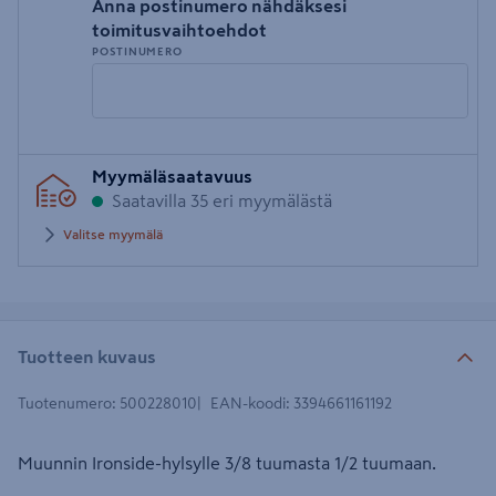
Anna postinumero nähdäksesi
toimitusvaihtoehdot
POSTINUMERO
Syötä
Myymäläsaatavuus
postinumero
Saatavilla 35 eri myymälästä
Valitse myymälä
Tuotteen kuvaus
Tuotenumero
:
500228010
EAN-koodi
:
3394661161192
Muunnin Ironside-hylsylle 3/8 tuumasta 1/2 tuumaan.