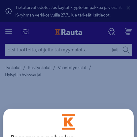
Tietoturvatiedote: Jos käytät kryptolompakkoa ja vierailit
K-ryhmän verkkosivuilla 27.7.,
lue tärkeät lisätiedot
.
/
/
/
Työkalut
Käsityökalut
Vääntötyökalut
Hylsyt ja hylsysarjat
Yksityiskohtainen kuvaus löytyy Tuotteen kuvaus -maamerki