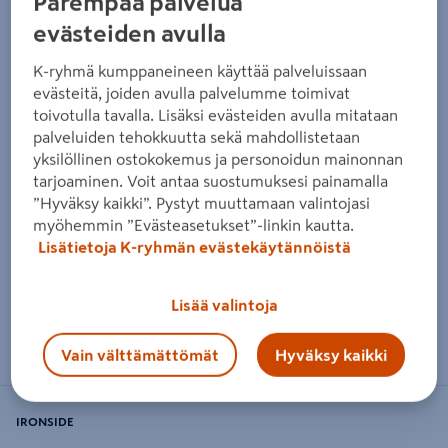
Parempaa palvelua
Edellinen
Seura
evästeiden avulla
K-ryhmä kumppaneineen käyttää palveluissaan
evästeitä, joiden avulla palvelumme toimivat
toivotulla tavalla. Lisäksi evästeiden avulla mitataan
palveluiden tehokkuutta sekä mahdollistetaan
yksilöllinen ostokokemus ja personoidun mainonnan
tarjoaminen. Voit antaa suostumuksesi painamalla
”Hyväksy kaikki”. Pystyt muuttamaan valintojasi
myöhemmin ”Evästeasetukset”-linkin kautta.
Lisätietoja K-ryhmän evästekäytännöistä
Lisää valintoja
Zoomaa kuvaa sormilla kosketusnäytöllä
Vain välttämättömät
Hyväksy kaikki
IRONSIDE