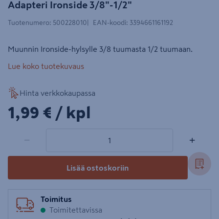
Adapteri Ironside 3/8"-1/2"
Tuotenumero
:
500228010
EAN-koodi
:
3394661161192
Muunnin Ironside-hylsylle 3/8 tuumasta 1/2 tuumaan.
Lue koko tuotekuvaus
Hinta verkkokaupassa
1,99€/kpl
1,99 €
/ kpl
1 tuotetta
Määrä
−
+
Lisää ostoskoriin
Toimitus
Toimitettavissa