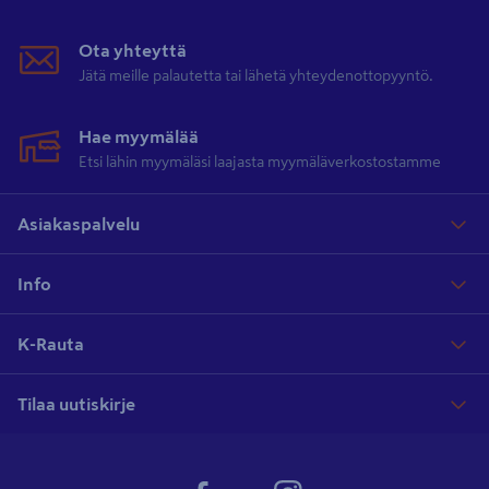
Ota yhteyttä
Jätä meille palautetta tai lähetä yhteydenottopyyntö.
Hae myymälää
Etsi lähin myymäläsi laajasta myymäläverkostostamme
Asiakaspalvelu
Info
K-Rauta
Tilaa uutiskirje