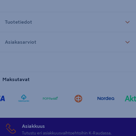
Tuotetiedot
Asiakasarviot
Maksutavat
Asiakkuus
Tutustu eri asiakkuusvaihtoehtoihin K-Raudassa.