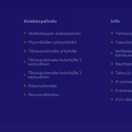
Asiakaspalvelu
Info
Verkkokaupan asiakaspalvelu
Tietosuo
Myymälöiden yhteystiedot
Saavutet
Tilinavauslomake yrityksille
Verkkokau
toimitus
Tilinavauslomake kuluttajille 1.
vastuullinen
Käyttöe
Tilinavauslomake kuluttajille 2.
Takuu ja
vastuullinen
K-ryhmän
Palautuslomake
Evästeas
Peruutusilmoitus
EU:n dat