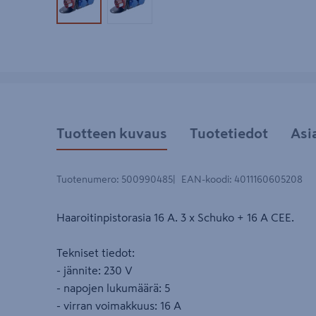
Tuotekuva 1
Tuotekuva 2
Tuotteen kuvaus
Tuotetiedot
Asi
Tuotenumero
:
500990485
EAN-koodi
:
4011160605208
Haaroitinpistorasia 16 A. 3 x Schuko + 16 A CEE.
Tekniset tiedot:
- jännite: 230 V
- napojen lukumäärä: 5
- virran voimakkuus: 16 A