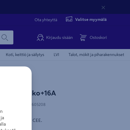
Valitse myymälä
Ota yhteyttä
Kirjaudu sisään
Ostoskori
Koti, keittiö ja säilytys
LVI
Talot, mökit ja piharakennukset
16A-3xSchuko+16A
AN-koodi
:
4011160605208
an
ja
 x Schuko + 16 A CEE.
lla