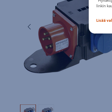
”Hyväksy
linkin ka
Lisää va
Edellinen