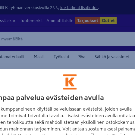
lit K-ryhmän verkkosivuilla 27.7.,
lue tärkeät lisätiedot
.
ssilaskuri
Tuotemerkit
Ammattilaisille
Tarjoukset
Outlet
ntamateriaalit
Maalit
Työkalut
Piha
Sähkö ja valaisimet
a voimavirtapistokkeet
maamerkistä
OPAL
Adapteri OPAL 
paa palvelua evästeiden avulla
kumppaneineen käyttää palveluissaan evästeitä, joiden avulla
Tuotenumero
:
500990485
E
me toimivat toivotulla tavalla. Lisäksi evästeiden avulla mitata
den tehokkuutta sekä mahdollistetaan yksilöllinen ostokokemus 
Haaroitinpistorasia 16 A. 3
dun mainonnan tarjoaminen. Voit antaa suostumuksesi painama