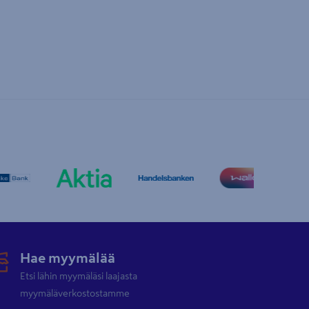
Hae myymälää
Etsi lähin myymäläsi laajasta
myymäläverkostostamme