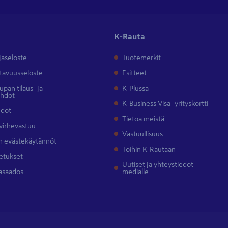
K-Rauta
jaseloste
Tuotemerkit
tavuusseloste
Esitteet
pan tilaus- ja
K-Plussa
ehdot
K-Business Visa -yrityskortti
hdot
Tietoa meistä
 virhevastuu
Vastuullisuus
 evästekäytännöt
Töihin K-Rautaan
etukset
Uutiset ja yhteystiedot
asäädös
medialle