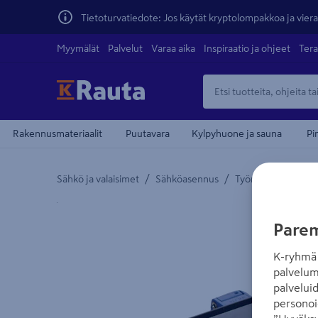
Tietoturvatiedote: Jos käytät kryptolompakkoa ja vierai
Myymälät
Palvelut
Varaa aika
Inspiraatio ja ohjeet
Tera
Rakennusmateriaalit
Puutavara
Kylpyhuone ja sauna
Pi
/
/
Sähkö ja valaisimet
Sähköasennus
Työmaakeskukset j
Yksityiskohtainen kuvaus löytyy Tuotteen kuvaus -
Parem
K-ryhmä 
palvelum
palvelui
personoi