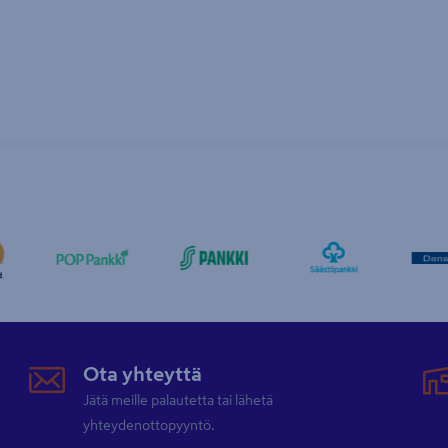
Ota yhteyttä
Jätä meille palautetta tai lähetä
yhteydenottopyyntö.