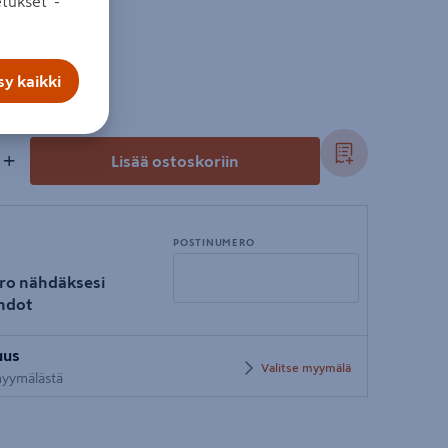
tukset”-
y kaikki
+
Lisää ostoskoriin
POSTINUMERO
ro nähdäksesi
hdot
Syötä
uus
postinumero
Valitse myymälä
 myymälästä