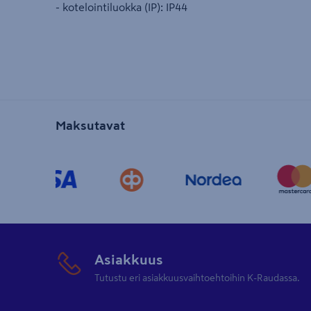
- kotelointiluokka (IP): IP44
Maksutavat
Asiakkuus
Tutustu eri asiakkuusvaihtoehtoihin K-Raudassa.