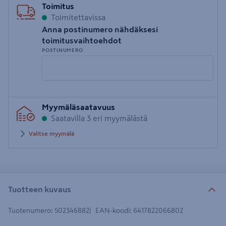
Toimitus
Toimitettavissa
Anna postinumero nähdäksesi
toimitusvaihtoehdot
POSTINUMERO
Syötä
Myymäläsaatavuus
postinumero
Saatavilla 3 eri myymälästä
Valitse myymälä
Tuotteen kuvaus
Tuotenumero
:
502346882
EAN-koodi
:
6417822066802