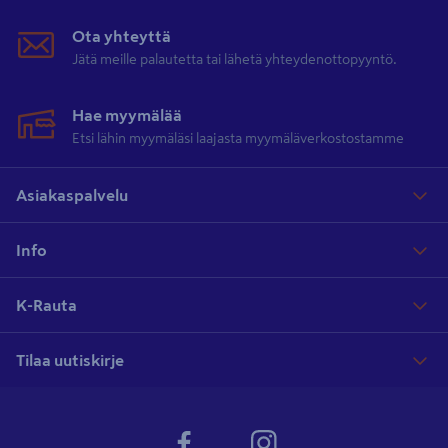
Ota yhteyttä
Jätä meille palautetta tai lähetä yhteydenottopyyntö.
Hae myymälää
Etsi lähin myymäläsi laajasta myymäläverkostostamme
Asiakaspalvelu
Info
K-Rauta
Tilaa uutiskirje