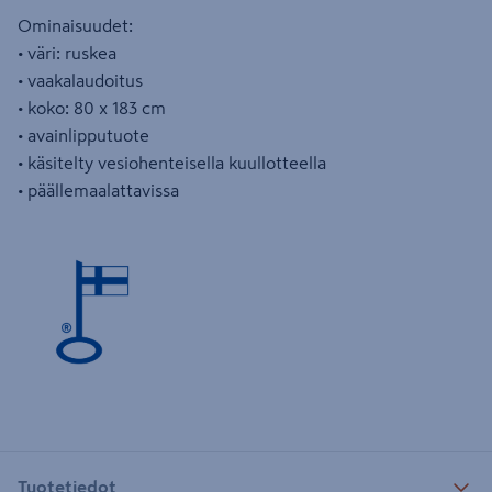
Ominaisuudet:
• väri: ruskea
• vaakalaudoitus
• koko: 80 x 183 cm
• avainlipputuote
• käsitelty vesiohenteisella kuullotteella
• päällemaalattavissa
Tuotetiedot