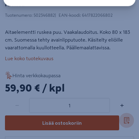
ruskea
Tuotenumero
:
502346882
EAN-koodi
:
6417822066802
Aitaelementti ruskea puu. Vaakalaudoitus. Koko 80 x 183
cm. Suomessa tehty avainlipputuote. Käsitelty eliöille
vaarattomalla kuullotteella. Päällemaalattavissa.
Lue koko tuotekuvaus
Hinta verkkokaupassa
59,90€/kpl
59,90 €
/ kpl
1 tuotetta
Määrä
−
+
Lisää ostoskoriin