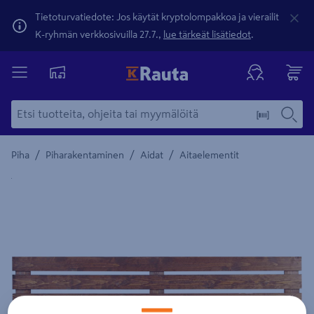
Tietoturvatiedote: Jos käytät kryptolompakkoa ja vierailit
K-ryhmän verkkosivuilla 27.7.,
lue tärkeät lisätiedot
.
/
/
/
Piha
Piharakentaminen
Aidat
Aitaelementit
Yksityiskohtainen kuvaus löytyy Tuotteen kuvaus -maamerki