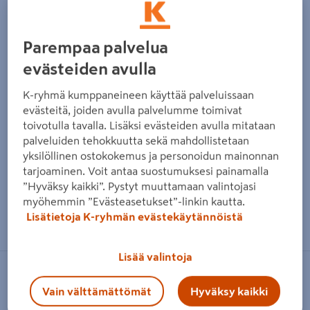
Parempaa palvelua
evästeiden avulla
K-ryhmä kumppaneineen käyttää palveluissaan
evästeitä, joiden avulla palvelumme toimivat
toivotulla tavalla. Lisäksi evästeiden avulla mitataan
palveluiden tehokkuutta sekä mahdollistetaan
yksilöllinen ostokokemus ja personoidun mainonnan
tarjoaminen. Voit antaa suostumuksesi painamalla
”Hyväksy kaikki”. Pystyt muuttamaan valintojasi
myöhemmin ”Evästeasetukset”-linkin kautta.
Zoomaa kuvaa sormilla kosketusnäytöllä
Lisätietoja K-ryhmän evästekäytännöistä
Lisää valintoja
MILJÖÖKORISTE
Vain välttämättömät
Hyväksy kaikki
Aitaelementti 183x80x3cm puu