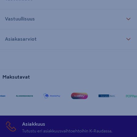
Vastuullisuus
Asiakasarviot
Maksutavat
Asiakkuus
Tutustu eri asiakkuusvaihtoehtoihin K-Raudassa.