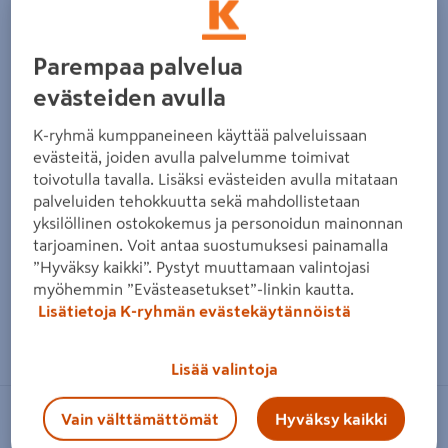
Parempaa palvelua
evästeiden avulla
K-ryhmä kumppaneineen käyttää palveluissaan
evästeitä, joiden avulla palvelumme toimivat
toivotulla tavalla. Lisäksi evästeiden avulla mitataan
palveluiden tehokkuutta sekä mahdollistetaan
yksilöllinen ostokokemus ja personoidun mainonnan
tarjoaminen. Voit antaa suostumuksesi painamalla
”Hyväksy kaikki”. Pystyt muuttamaan valintojasi
myöhemmin ”Evästeasetukset”-linkin kautta.
Lisätietoja K-ryhmän evästekäytännöistä
Zoomaa kuvaa sormilla kosketusnäytöllä
Lisää valintoja
Vain välttämättömät
Hyväksy kaikki
MILJÖÖRAKENNUS