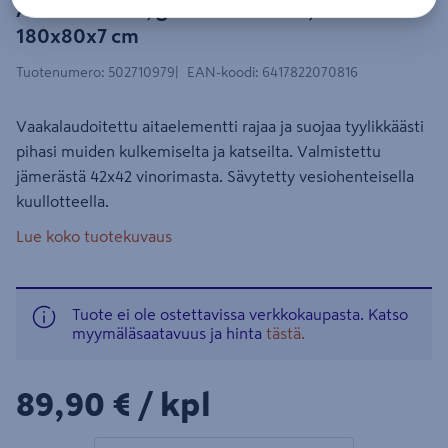
Aitaelementti, grafiitin harmaa,
180x80x7 cm
Tuotenumero
:
502710979
EAN-koodi
:
6417822070816
Vaakalaudoitettu aitaelementti rajaa ja suojaa tyylikkäästi
pihasi muiden kulkemiselta ja katseilta. Valmistettu
jämerästä 42x42 vinorimasta. Sävytetty vesiohenteisella
kuullotteella.
Lue koko tuotekuvaus
Tuote ei ole ostettavissa verkkokaupasta. Katso
myymäläsaatavuus ja hinta
tästä.
89,90€/kpl
89,90 €
/ kpl
1 tuotetta
Määrä