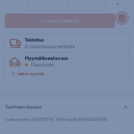
−
+
Lisää ostoskoriin
Toimitus
Ei ostettavissa verkosta
Myymäläsaatavuus
Tilaustuote
Valitse myymälä
Tuotteen kuvaus
Tuotenumero
:
502710979
EAN-koodi
:
6417822070816