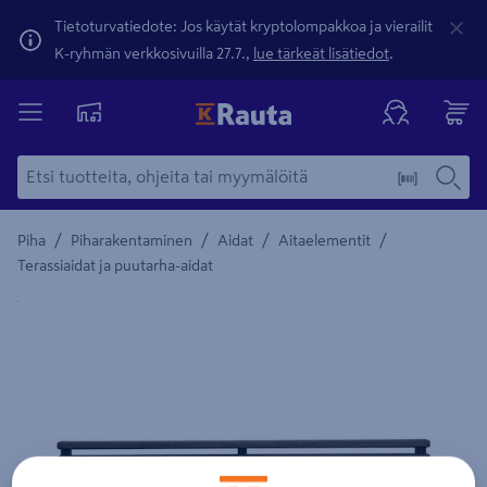
Tietoturvatiedote: Jos käytät kryptolompakkoa ja vierailit
K-ryhmän verkkosivuilla 27.7.,
lue tärkeät lisätiedot
.
/
/
/
/
Piha
Piharakentaminen
Aidat
Aitaelementit
Terassiaidat ja puutarha-aidat
Yksityiskohtainen kuvaus löytyy Tuotteen kuvaus -maamerki