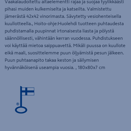
Vaakalaudoitettu aitaelementti rajaa ja suojaa tyylikkäästi
pihasi muiden kulkemiselta ja katseilta. Valmistettu
jämerästä 42x42 vinorimasta. Sävytetty vesiohenteisella
kuullotteella., Hoito-ohje:Huolehdi tuotteen puhtaudesta
puhdistamalla puupinnat irtonaisesta liasta ja pölystä
säännöllisesti, vähintään kerran vuodessa. Puhdistukseen
voi käyttää mietoa saippuavettä. Mikäli puussa on kuullote
eikä maali, suosittelemme puun öljyämistä pesun jälkeen.
Puun puhtaanapito takaa keston ja säilymisen
hyvännäköisenä useampia vuosia. , 180x80x7 cm