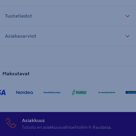
Tuotetiedot
Asiakasarviot
Maksutavat
Asiakkuus
Tutustu eri asiakkuusvaihtoehtoihin K-Raudassa.