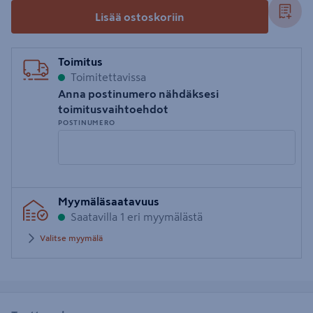
Lisää ostoskoriin
Toimitus
Toimitettavissa
Anna postinumero nähdäksesi
toimitusvaihtoehdot
POSTINUMERO
Syötä
Myymäläsaatavuus
postinumero
Saatavilla 1 eri myymälästä
Valitse myymälä