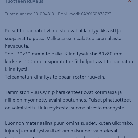
Tuotteen kuvaus
Tuotenumero
:
501094810
EAN-koodi
:
6420160878723
Puiset tolpanhatut viimeistelevät aidan tyylikkäästi ja
suojaavat tolppaa.. Valkoiseksi maalattua suomalaista
havupuuta.
Sopii 70x70 mm:n tolpalle. Kiinnitysalusta: 80x80 mm.
korkeus: 100 mm, esiporatut reiät helpottavat tolpanhatun
kiinnitystä.
Tolpanhatun kiinnitys tolppaan rosteriruuvein.
Tammiston Puu Oy:n piharakenteet ovat kotimaisia ja
niille on myönnetty avainlipputunnus. Puiset pihatuotteet
on valmistettu tiukkasyisestä, suomalaisesta männystä.
Luonnon materiaalina puun ominaisuudet, kuten ulkonäkö,
lujuus ja muut fysikaaliset ominaisuudet vaihtelevat.