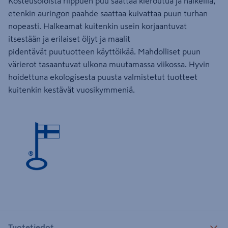
Kosteusoloista riippuen puu saattaa kieroutua ja halkeilla,
etenkin auringon paahde saattaa kuivattaa puun turhan
nopeasti. Halkeamat kuitenkin usein korjaantuvat
itsestään ja erilaiset öljyt ja maalit
​pidentävät puutuotteen käyttöikää. Mahdolliset puun
värierot tasaantuvat ulkona muutamassa viikossa. Hyvin
hoidettuna ekologisesta puusta valmistetut tuotteet
kuitenkin kestävät vuosikymmeniä.
Tuotetiedot