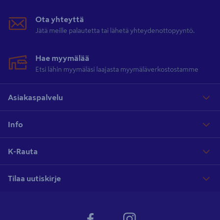
Ota yhteyttä
Jätä meille palautetta tai lähetä yhteydenottopyyntö.
Hae myymälää
Etsi lähin myymäläsi laajasta myymäläverkostostamme
Asiakaspalvelu
Info
K-Rauta
Tilaa uutiskirje