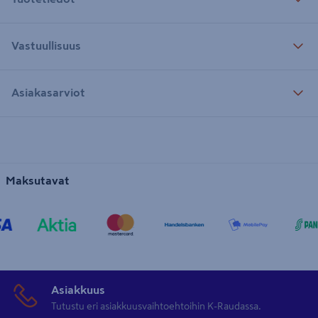
Vastuullisuus
Asiakasarviot
Maksutavat
Asiakkuus
Tutustu eri asiakkuusvaihtoehtoihin K-Raudassa.