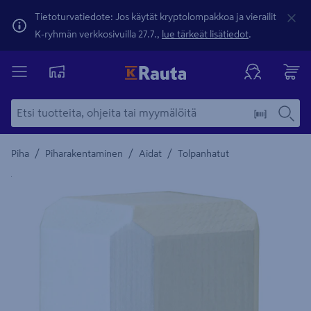
Tietoturvatiedote: Jos käytät kryptolompakkoa ja vierailit
K-ryhmän verkkosivuilla 27.7.,
lue tärkeät lisätiedot
.
/
/
/
Piha
Piharakentaminen
Aidat
Tolpanhatut
Yksityiskohtainen kuvaus löytyy Tuotteen kuvaus -maamerki