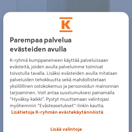
Parempaa palvelua
evästeiden avulla
K-ryhmä kumppaneineen käyttää palveluissaan
evästeitä, joiden avulla palvelumme toimivat
toivotulla tavalla. Lisäksi evästeiden avulla mitataan
palveluiden tehokkuutta sekä mahdollistetaan
yksilöllinen ostokokemus ja personoidun mainonnan
Zoomaa kuvaa sormilla kosketusnäytöllä
tarjoaminen. Voit antaa suostumuksesi painamalla
”Hyväksy kaikki”. Pystyt muuttamaan valintojasi
myöhemmin ”Evästeasetukset”-linkin kautta.
Lisätietoja K-ryhmän evästekäytännöistä
TAMMISTON PUU
Aitaelementti tolpanhattu
Lisää valintoja