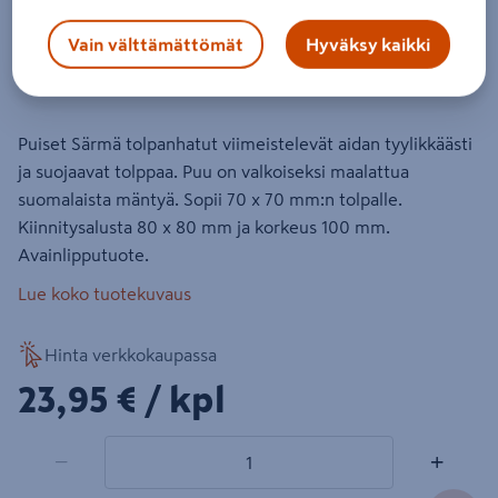
Tammiston Puu särmä K13V
valkoinen
Vain välttämättömät
Hyväksy kaikki
Tuotenumero
:
501094810
EAN-koodi
:
6420160878723
Puiset Särmä tolpanhatut viimeistelevät aidan tyylikkäästi
ja suojaavat tolppaa. Puu on valkoiseksi maalattua
suomalaista mäntyä. Sopii 70 x 70 mm:n tolpalle.
Kiinnitysalusta 80 x 80 mm ja korkeus 100 mm.
Avainlipputuote.
Lue koko tuotekuvaus
Hinta verkkokaupassa
23,95€/kpl
23,95 €
/ kpl
1 tuotetta
Määrä
−
+