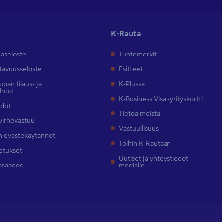
K-Rauta
jaseloste
Tuotemerkit
tavuusseloste
Esitteet
pan tilaus- ja
K-Plussa
ehdot
K-Business Visa -yrityskortti
hdot
Tietoa meistä
 virhevastuu
Vastuullisuus
 evästekäytännöt
Töihin K-Rautaan
etukset
Uutiset ja yhteystiedot
asäädös
medialle