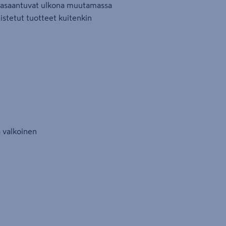
 tasaantuvat ulkona muutamassa
istetut tuotteet kuitenkin
a valkoinen