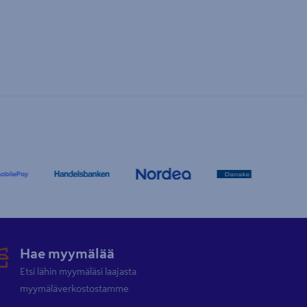
Hae myymälää
Etsi lähin myymäläsi laajasta
myymäläverkostostamme