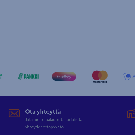
Ota yhteyttä
Jätä meille palautetta tai lähetä
yhteydenottopyyntö.