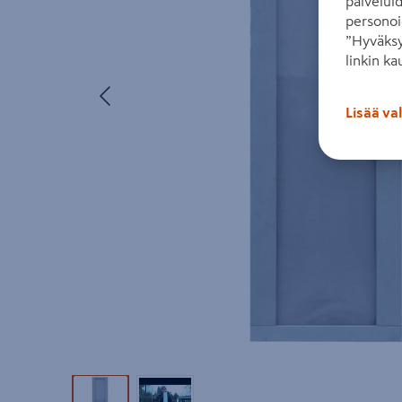
palvelui
personoi
”Hyväksy
linkin ka
Edellinen
Lisää va