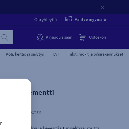
Valitse myymälä
Ota yhteyttä
Kirjaudu sisään
Ostoskori
Koti, keittiö ja säilytys
LVI
Talot, mökit ja piharakennukset
nonnan kohdentamisevästeiden
 ikkunaelementti
ksymisen.
55x180cm
eet nähdäksesi videon.
-koodi
:
6420160871311
an
västeasetukset
mentti antaa valoa ja keventää tunnelmaa, mutta