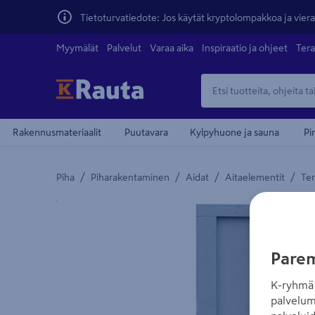
Tietoturvatiedote: Jos käytät kryptolompakkoa ja vierai
Myymälät
Palvelut
Varaa aika
Inspiraatio ja ohjeet
Tera
Rakennusmateriaalit
Puutavara
Kylpyhuone ja sauna
Pi
/
/
/
/
Piha
Piharakentaminen
Aidat
Aitaelementit
Ter
Yksityiskohtainen kuvaus löytyy Tuotteen kuvaus -
teiden
Parem
K-ryhmä 
palvelum