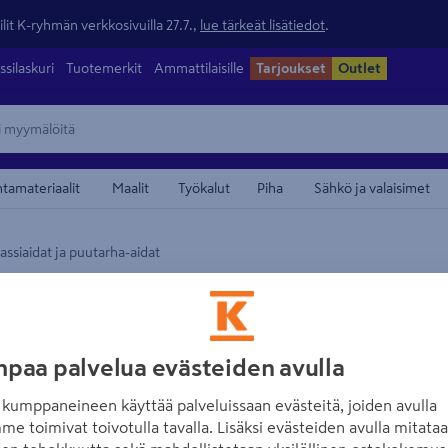
lit K-ryhmän verkkosivuilla 27.7.,
lue tärkeät lisätiedot
.
ssilaskuri
Tuotemerkit
Ammattilaisille
Tarjoukset
Outlet
ntamateriaalit
Maalit
Työkalut
Piha
Sähkö ja valaisimet
assiaidat ja puutarha-aidat
maamerkistä
TAMMISTON PUU
Tämä video vaatii mai
Aitajärjestelmän
hyvä
Tammiston Puu 
paa palvelua evästeiden avulla
Hyväksy eväst
Tuotenumero
:
502071991
EAN
kumppaneineen käyttää palveluissaan evästeitä, joiden avulla
me toimivat toivotulla tavalla. Lisäksi evästeiden avulla mitata
Avaa e
Aitajärjestelmän ikkunaele