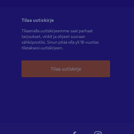
Tilaa uutiskirje
Tilaamalla uutiskirjeemme saat parhaat
tarjoukset, vinkit ja ohjeet suoraan
sähköpostiisi. Sinun pitää olla yli 18-vuotias
tilataksesi uutiskirjeen.
Tilaa uutiskirje