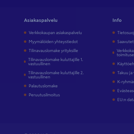
Asiakaspalvelu
Info
Verkkokaupan asiakaspalvelu
Tietosuo
Myymälöiden yhteystiedot
Saavutet
Tilinavauslomake yrityksille
Verkkokau
toimitus
Tilinavauslomake kuluttajille 1.
vastuullinen
Käyttöe
Tilinavauslomake kuluttajille 2.
Takuu ja
vastuullinen
K-ryhmän
Palautuslomake
Evästeas
Peruutusilmoitus
EU:n dat