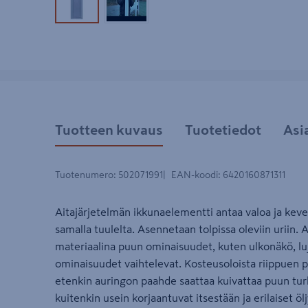
Tuotekuva 1
Tuotekuva 2
Tuotteen kuvaus
Tuotetiedot
Asi
Tuotenumero
:
502071991
EAN-koodi
:
6420160871311
Aitajärjetelmän ikkunaelementti antaa valoa ja kev
samalla tuulelta. Asennetaan tolpissa oleviin uriin.
materiaalina puun ominaisuudet, kuten ulkonäkö, luj
ominaisuudet vaihtelevat. Kosteusoloista riippuen pu
etenkin auringon paahde saattaa kuivattaa puun tu
kuitenkin usein korjaantuvat itsestään ja erilaiset ölj