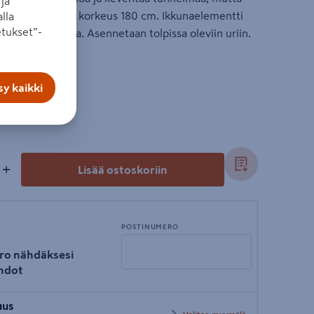
ja
eveys 55 (50) cm, korkeus 180 cm. Ikkunaelementti
lla
tukset”-
olykarbonaatista. Asennetaan tolpissa oleviin uriin.
y kaikki
+
Lisää ostoskoriin
POSTINUMERO
ro nähdäksesi
hdot
Syötä
uus
postinumero