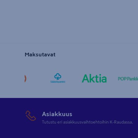
Maksutavat
Asiakkuus
Tutustu eri asiakkuusvaihtoehtoihin K-Raudassa.