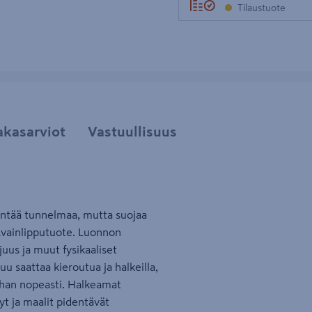
Tilaustuote
akasarviot
Vastuullisuus
entää tunnelmaa, mutta suojaa
 Avainlipputuote. Luonnon
uus ja muut fysikaaliset
u saattaa kieroutua ja halkeilla,
rhan nopeasti. Halkeamat
yt ja maalit ​pidentävät