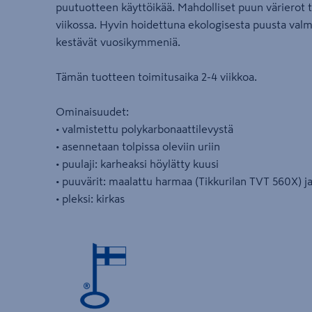
puutuotteen käyttöikää. Mahdolliset puun värierot
viikossa. Hyvin hoidettuna ekologisesta puusta valm
kestävät vuosikymmeniä.
Tämän tuotteen toimitusaika 2-4 viikkoa.
Ominaisuudet:
• valmistettu polykarbonaattilevystä
• asennetaan tolpissa oleviin uriin
• puulaji: karheaksi höylätty kuusi
• puuvärit: maalattu harmaa (Tikkurilan TVT 560X) j
• pleksi: kirkas