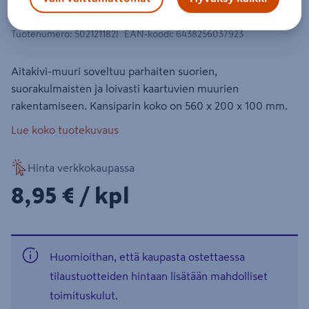
560x200x100mm punamusta
Tuotenumero
:
502121182
EAN-koodi
:
6438256037923
Aitakivi-muuri soveltuu parhaiten suorien,
suorakulmaisten ja loivasti kaartuvien muurien
rakentamiseen. Kansiparin koko on 560 x 200 x 100 mm.
Lue koko tuotekuvaus
Hinta verkkokaupassa
8,95€/kpl
8,95 €
/ kpl
Huomioithan, että kaupasta ostettaessa
tilaustuotteiden hintaan lisätään mahdolliset
toimituskulut.