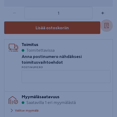
1 tuotetta
Määrä
−
+
Lisää ostoskoriin
Toimitus
Toimitettavissa
Anna postinumero nähdäksesi
toimitusvaihtoehdot
POSTINUMERO
Syötä
Myymäläsaatavuus
postinumero
Saatavilla 1 eri myymälästä
Valitse myymälä