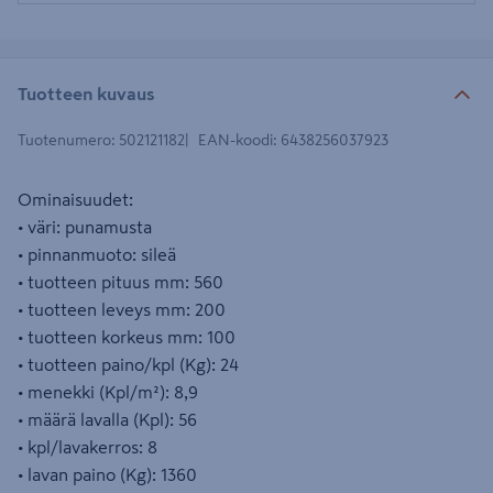
Tuotteen kuvaus
Tuotenumero
:
502121182
EAN-koodi
:
6438256037923
Ominaisuudet:
• väri: punamusta
• pinnanmuoto: sileä
• tuotteen pituus mm: 560
• tuotteen leveys mm: 200
• tuotteen korkeus mm: 100
• tuotteen paino/kpl (Kg): 24
• menekki (Kpl/m²): 8,9
• määrä lavalla (Kpl): 56
• kpl/lavakerros: 8
• lavan paino (Kg): 1360