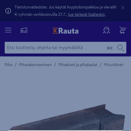
Tietoturvatiedote: Jos käytät kryptolompakkoa ja vierailit
K-ryhmän verkkosivuilla 27.7.,
lue tärkeät lisätiedot
.
/
/
/
Piha
Piharakentaminen
Pihakivet ja pihalaatat
Muurikivet
Yksityiskohtainen kuvaus löytyy Tuotteen kuvaus -maamerki