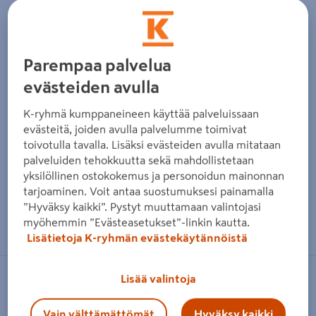
Parempaa palvelua
evästeiden avulla
K-ryhmä kumppaneineen käyttää palveluissaan
evästeitä, joiden avulla palvelumme toimivat
toivotulla tavalla. Lisäksi evästeiden avulla mitataan
palveluiden tehokkuutta sekä mahdollistetaan
yksilöllinen ostokokemus ja personoidun mainonnan
tarjoaminen. Voit antaa suostumuksesi painamalla
”Hyväksy kaikki”. Pystyt muuttamaan valintojasi
Zoomaa kuvaa sormilla kosketusnäytöllä
myöhemmin ”Evästeasetukset”-linkin kautta.
Lisätietoja K-ryhmän evästekäytännöistä
Lisää valintoja
RUDUS
Aitakivi Rudus kansipari
Vain välttämättömät
Hyväksy kaikki