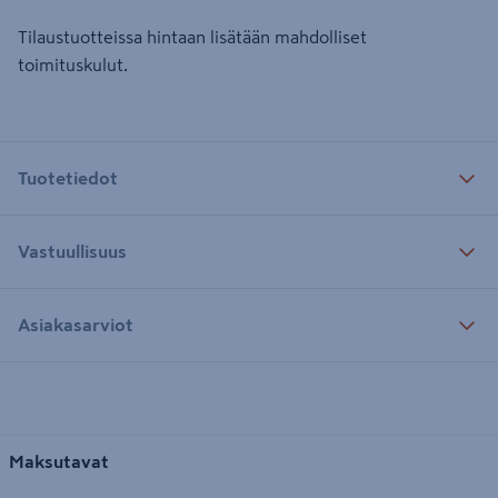
Tilaustuotteissa hintaan lisätään mahdolliset
toimituskulut.
Tuotetiedot
Vastuullisuus
Asiakasarviot
Maksutavat