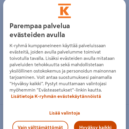
Parempaa palvelua
evästeiden avulla
K-ryhmä kumppaneineen käyttää palveluissaan
evästeitä, joiden avulla palvelumme toimivat
toivotulla tavalla. Lisäksi evästeiden avulla mitataan
palveluiden tehokkuutta sekä mahdollistetaan
yksilöllinen ostokokemus ja personoidun mainonnan
tarjoaminen. Voit antaa suostumuksesi painamalla
”Hyväksy kaikki”. Pystyt muuttamaan valintojasi
Zoomaa kuvaa sormilla kosketusnäytöllä
myöhemmin ”Evästeasetukset”-linkin kautta.
Lisätietoja K-ryhmän evästekäytännöistä
Lisää valintoja
RUDUS
Aitakivi Rudus päätykivi
Vain välttämättömät
Hyväksy kaikki