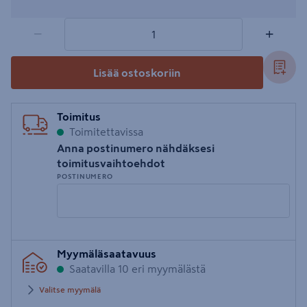
1 tuotetta
Määrä
−
+
Lisää ostoskoriin
Toimitus
Toimitettavissa
Anna postinumero nähdäksesi
toimitusvaihtoehdot
POSTINUMERO
Syötä
Myymäläsaatavuus
postinumero
Saatavilla 10 eri myymälästä
Valitse myymälä