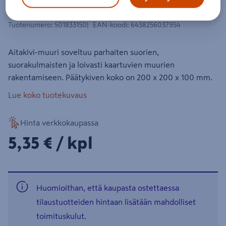
200x200x100mm harmaa
Tuotenumero
:
501833150
EAN-koodi
:
6438256037954
Aitakivi-muuri soveltuu parhaiten suorien,
suorakulmaisten ja loivasti kaartuvien muurien
rakentamiseen. Päätykiven koko on 200 x 200 x 100 mm.
Lue koko tuotekuvaus
Hinta verkkokaupassa
5,35€/kpl
5,35 €
/ kpl
Huomioithan, että kaupasta ostettaessa
tilaustuotteiden hintaan lisätään mahdolliset
toimituskulut.