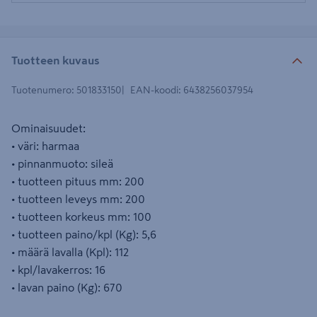
Tuotteen kuvaus
Tuotenumero
:
501833150
EAN-koodi
:
6438256037954
Ominaisuudet:
• väri: harmaa
• pinnanmuoto: sileä
• tuotteen pituus mm: 200
• tuotteen leveys mm: 200
• tuotteen korkeus mm: 100
• tuotteen paino/kpl (Kg): 5,6
• määrä lavalla (Kpl): 112
• kpl/lavakerros: 16
• lavan paino (Kg): 670