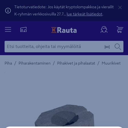
Tietoturvatiedote: Jos käytät kryptolompakkoa ja vierailit
K-ryhmän verkkosivuilla 27.7.,
lue tärkeät lisätiedot
.
/
/
/
Piha
Piharakentaminen
Pihakivet ja pihalaatat
Muurikivet
Yksityiskohtainen kuvaus löytyy Tuotteen kuvaus -maamerki