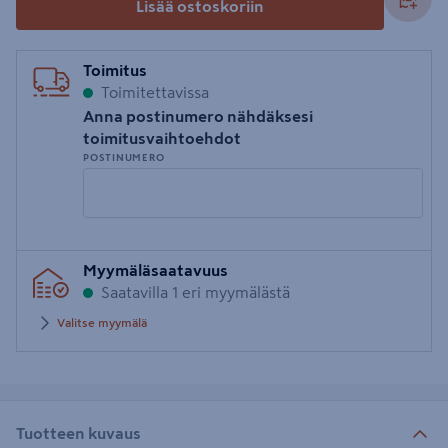
Lisää ostoskoriin
Toimitus
Toimitettavissa
Anna postinumero nähdäksesi
toimitusvaihtoehdot
POSTINUMERO
Syötä
Myymäläsaatavuus
postinumero
Saatavilla 1 eri myymälästä
Valitse myymälä
Tuotteen kuvaus