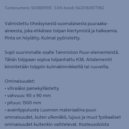
Tuotenumero
:
500883159
EAN-koodi
:
6420160877962
Valmistettu tiheäsyisestä suomalaisesta puuraaka-
aineesta, joka ehkäisee tolpan kiertymistä ja halkeamia.
Pinta on höylätty. Kulmat pyöristetty.
Sopii suurimmalle osalle Tammiston Puun elementeistä.
Tähän tolppaan sopiva tolpanhattu K38. Aitalementit
kiinnitetään tolppiin kulmakiinnikkeillä tai ruuveilla.
Ominaisuudet:
• vihreäksi painekyllästetty
• vahvuus: 90 x 90 mm
• pituus: 1500 mm
• avainlipputuote Luonnon materiaalina puun
ominaisuudet, kuten ulkonäkö, lujuus ja muut fysikaaliset
ominaisuudet kuitenkin vaihtelevat. Kosteusoloista