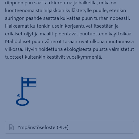
riippuen puu saattaa kieroutua ja halkeilla, mikä on
luonteenomaista hiljakkoin kyllästetylle puulle, etenkin
auringon paahde saattaa kuivattaa puun turhan nopeasti.
Halkeamat kuitenkin usein korjaantuvat itsestään ja
erilaiset öljyt ja maalit ​pidentävät puutuotteen käyttöikää.
Mahdolliset puun värierot tasaantuvat ulkona muutamassa
viikossa. Hyvin hoidettuna ekologisesta puusta valmistetut
tuotteet kuitenkin kestävät vuosikymmeniä.
Ympäristöseloste
(PDF)
avautuu uuteen välilehteen