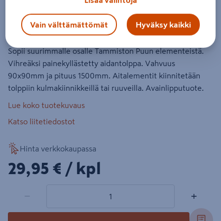
90x90x1500mm kestopuu vihreä
Vain välttämättömät
Hyväksy kaikki
Tuotenumero
:
500883159
EAN-koodi
:
6420160877962
Sopii suurimmalle osalle Tammiston Puun elementeistä.
Vihreäksi painekyllästetty aidantolppa. Vahvuus
90x90mm ja pituus 1500mm. Aitalementit kiinnitetään
tolppiin kulmakiinnikkeillä tai ruuveilla. Avainlipputuote.
Lue koko tuotekuvaus
Katso liitetiedostot
Hinta verkkokaupassa
29,95€/kpl
29,95 €
/ kpl
1 tuotetta
Määrä
−
+