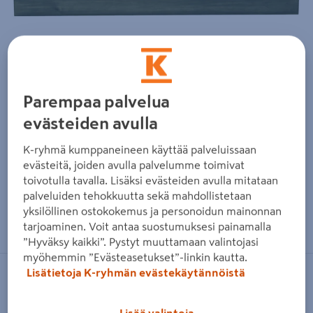
Parempaa palvelua
evästeiden avulla
K-ryhmä kumppaneineen käyttää palveluissaan
evästeitä, joiden avulla palvelumme toimivat
toivotulla tavalla. Lisäksi evästeiden avulla mitataan
palveluiden tehokkuutta sekä mahdollistetaan
yksilöllinen ostokokemus ja personoidun mainonnan
Zoomaa kuvaa sormilla kosketusnäytöllä
tarjoaminen. Voit antaa suostumuksesi painamalla
”Hyväksy kaikki”. Pystyt muuttamaan valintojasi
myöhemmin ”Evästeasetukset”-linkin kautta.
Lisätietoja K-ryhmän evästekäytännöistä
TAMMISTON PUU
Aitatolppa Tammiston Puu
Lisää valintoja