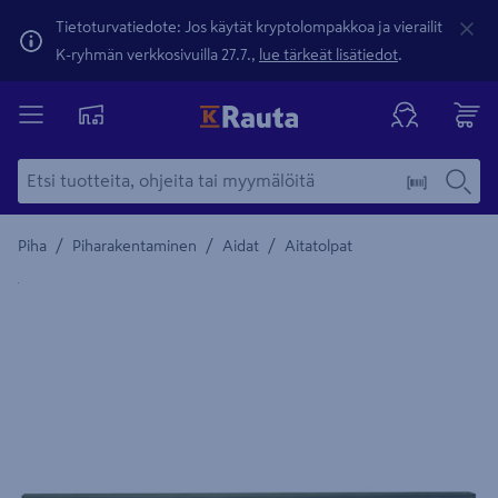
Tietoturvatiedote: Jos käytät kryptolompakkoa ja vierailit
K-ryhmän verkkosivuilla 27.7.,
lue tärkeät lisätiedot
.
/
/
/
Piha
Piharakentaminen
Aidat
Aitatolpat
Yksityiskohtainen kuvaus löytyy Tuotteen kuvaus -maamerki