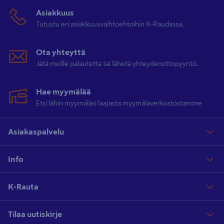
Asiakkuus
Tutustu eri asiakkuusvaihtoehtoihin K-Raudassa.
Ota yhteyttä
Jätä meille palautetta tai lähetä yhteydenottopyyntö.
Hae myymälää
Etsi lähin myymäläsi laajasta myymäläverkostostamme
Asiakaspalvelu
Info
K-Rauta
Tilaa uutiskirje