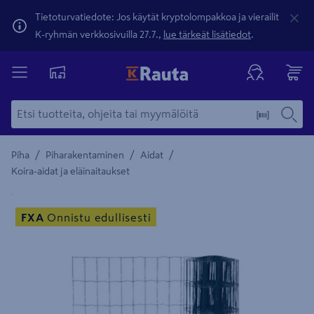
Tietoturvatiedote: Jos käytät kryptolompakkoa ja vierailit
K-ryhmän verkkosivuilla 27.7.,
lue tärkeät lisätiedot
.
/
/
/
Piha
Piharakentaminen
Aidat
Koira-aidat ja eläinaitaukset
Yksityiskohtainen kuvaus löytyy Tuotteen kuvaus -maamerki
FXA
Onnistu edullisesti