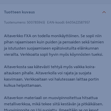
Tuotteen kuvaus
Tuotenumero
:
500785945
EAN-koodi
:
6405422587957
Aitaverkko FXA on todella monikäyttöinen. Se sopii niin
pihan rajaamiseen kuin puiden ja pensaiden sekä taimien
ja istutusten suojaamiseen epätoivotuilta eläinkunnan
vierailta. Verkkoaita sopii hyvin myös köynnösten tueksi.
Aitaverkosta saa kätevästi tehtyä myös vaikka koira-
aitauksen pihalle. Aitaverkolla voi rajata ja suojata
kasvimaan. Verkkoaitaan voi halutessaan laittaa portin
kulkua helpottamaan.
Aitaverkon materiaali on muovipinnoitettua hitsattua
metalliverkkoa, mikä tekee siitä kestävän ja pitkäikäisen.
Muovipinnoite on UV-suojattu. Ilmeeltään se on kevyt,