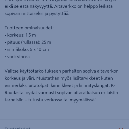
eikä se estä näkyvyyttä. Aitaverkko on helppo leikata
sopivan mittaiseksi ja pystyttää.
Tuotteen ominaisuudet:
• korkeus: 1,5 m
• pituus (rullassa): 25 m
• silmäkoko: 5 x 10 cm
• väri: vihreä
Valitse käyttötarkoitukseen parhaiten sopiva aitaverkon
korkeus ja väri. Muistathan myös lisätarvikkeet kuten
esimerkiksi aitatolpat, kiinnikkeet ja kiinnityslangat. K-
Raudasta löydät varmasti sopivan aitaratkaisun erilaisiin
tarpeisiin – tutustu verkossa tai myymälässä!
Tuotetiedot