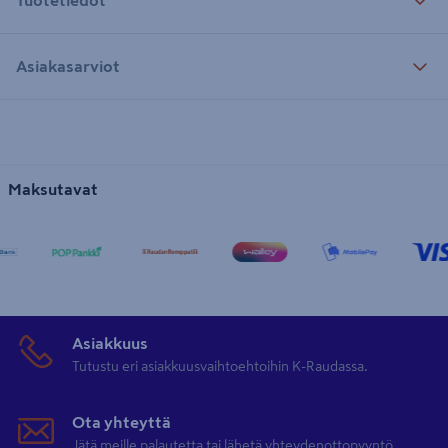
Asiakasarviot
Maksutavat
Asiakkuus
Tutustu eri asiakkuusvaihtoehtoihin K-Raudassa.
Ota yhteyttä
Jätä meille palautetta tai lähetä yhteydenottopyyntö.