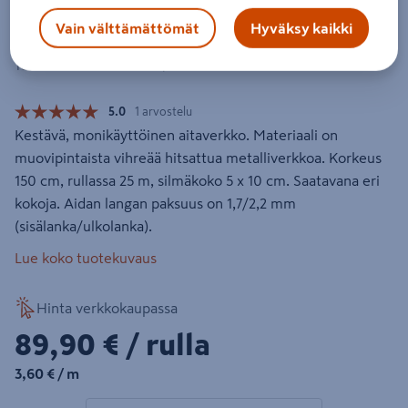
Aitaverkko FXA 150cmx25m
Vain välttämättömät
Hyväksy kaikki
100x50mm vihreä
Tuotenumero
:
500785945
EAN-koodi
:
6405422587957
5.0
1 arvostelu
Kestävä, monikäyttöinen aitaverkko. Materiaali on
muovipintaista vihreää hitsattua metalliverkkoa. Korkeus
150 cm, rullassa 25 m, silmäkoko 5 x 10 cm. Saatavana eri
kokoja. Aidan langan paksuus on 1,7/2,2 mm
(sisälanka/ulkolanka).
Lue koko tuotekuvaus
Hinta verkkokaupassa
89,90€/rulla
89,90 €
/ rulla
3,60€/m
3,60 €
/ m
1 tuotetta
Määrä