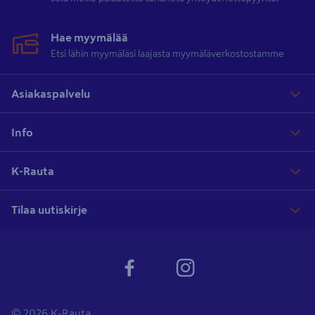
Hae myymälää
Etsi lähin myymäläsi laajasta myymäläverkostostamme
Asiakaspalvelu
Info
K-Rauta
Tilaa uutiskirje
© 2026 K-Rauta