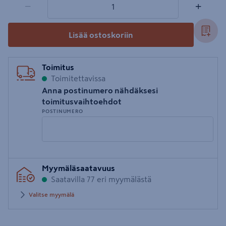
−
+
Lisää ostoskoriin
Toimitus
Toimitettavissa
Anna postinumero nähdäksesi
toimitusvaihtoehdot
POSTINUMERO
Syötä
Myymäläsaatavuus
postinumero
Saatavilla 77 eri myymälästä
Valitse myymälä