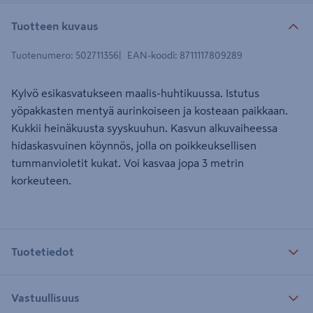
Tuotteen kuvaus
Tuotenumero
:
502711356
EAN-koodi
:
8711117809289
Kylvö esikasvatukseen maalis-huhtikuussa. Istutus
yöpakkasten mentyä aurinkoiseen ja kosteaan paikkaan.
Kukkii heinäkuusta syyskuuhun. Kasvun alkuvaiheessa
hidaskasvuinen köynnös, jolla on poikkeuksellisen
tummanvioletit kukat. Voi kasvaa jopa 3 metrin
korkeuteen.
Tuotetiedot
Vastuullisuus