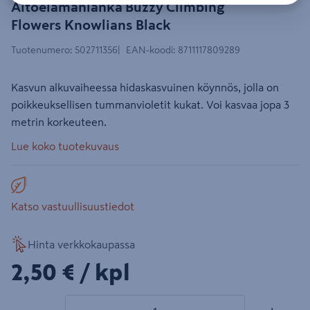
Aitoelämänlanka Buzzy Climbing
Flowers Knowlians Black
Tuotenumero
:
502711356
EAN-koodi
:
8711117809289
Kasvun alkuvaiheessa hidaskasvuinen köynnös, jolla on
poikkeuksellisen tummanvioletit kukat. Voi kasvaa jopa 3
metrin korkeuteen.
Lue koko tuotekuvaus
Katso vastuullisuustiedot
Hinta verkkokaupassa
2,50€/kpl
2,50 €
/ kpl
1 tuotetta
Määrä