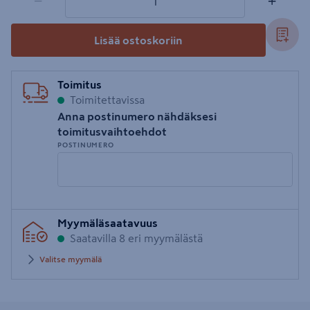
−
+
Lisää ostoskoriin
Toimitus
Toimitettavissa
Anna postinumero nähdäksesi
toimitusvaihtoehdot
POSTINUMERO
Syötä
Myymäläsaatavuus
postinumero
Saatavilla 8 eri myymälästä
Valitse myymälä