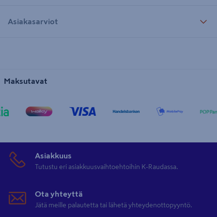
Asiakasarviot
Maksutavat
Asiakkuus
Tutustu eri asiakkuusvaihtoehtoihin K-Raudassa.
Ota yhteyttä
Jätä meille palautetta tai lähetä yhteydenottopyyntö.