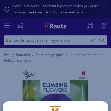
Tietoturvatiedote: Jos käytät kryptolompakkoa ja vierailit
K-ryhmän verkkosivuilla 27.7.,
lue tärkeät lisätiedot
.
/
/
/
/
Piha
Puutarha
Siemenet ja sipulit
Puutarhasiemenet
Kukkien siemenet
Yksityiskohtainen kuvaus löytyy Tuotteen kuvaus -maamerki