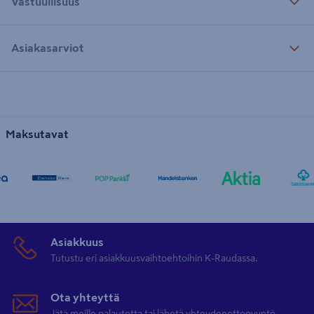
Vastuullisuus
Asiakasarviot
Maksutavat
Asiakkuus
Tutustu eri asiakkuusvaihtoehtoihin K-Raudassa.
Ota yhteyttä
Jätä meille palautetta tai lähetä yhteydenottopyyntö.