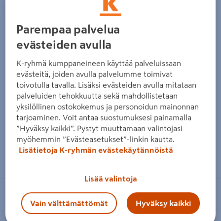
Parempaa palvelua
evästeiden avulla
K-ryhmä kumppaneineen käyttää palveluissaan
evästeitä, joiden avulla palvelumme toimivat
toivotulla tavalla. Lisäksi evästeiden avulla mitataan
palveluiden tehokkuutta sekä mahdollistetaan
yksilöllinen ostokokemus ja personoidun mainonnan
tarjoaminen. Voit antaa suostumuksesi painamalla
”Hyväksy kaikki”. Pystyt muuttamaan valintojasi
myöhemmin ”Evästeasetukset”-linkin kautta.
Zoomaa kuvaa sormilla kosketusnäytöllä
Lisätietoja K-ryhmän evästekäytännöistä
Lisää valintoja
NO BRAND
Vain välttämättömät
Hyväksy kaikki
Aitoukonhattu Aconitum napellus