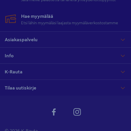
Hae myymälää
Etsi lähin myymäläsi laajasta myymäläverkostostamme
Asiakaspalvelu
Info
K-Rauta
Tilaa uutiskirje
© 2026 K-Rauta