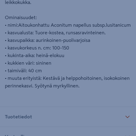
leikkokukka.
Ominaisuudet:
• nimi:Aitoukonhattu Aconitum napellus subsp.lusitanicum
• kasvualusta: Tuore-kostea, runsasravinteinen.
• kasvupaikka: aurinkoinen-puolivarjoisa
• kasvukorkeus n. cm: 100-150
• kukinta-aika: heinä-elokuu
• kukkien väri: sininen
• taimiväli: 40 cm
• muuta erityistä: Kestävä ja helppohoitoinen, isokokoinen
perinnekasvi. Syötynä myrkyllinen.
Tuotetiedot