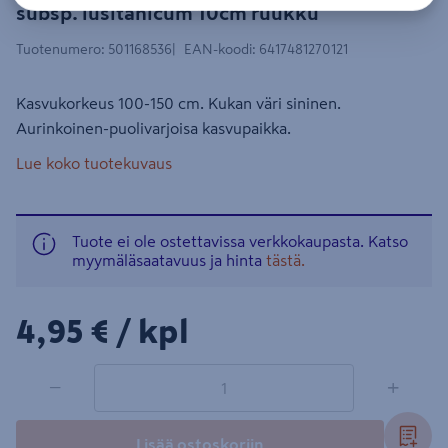
subsp. lusitanicum 10cm ruukku
Tuotenumero
:
501168536
EAN-koodi
:
6417481270121
Kasvukorkeus 100-150 cm. Kukan väri sininen.
Aurinkoinen-puolivarjoisa kasvupaikka.
Lue koko tuotekuvaus
Tuote ei ole ostettavissa verkkokaupasta. Katso
myymäläsaatavuus ja hinta
tästä.
4,95€/kpl
4,95 €
/ kpl
1 tuotetta
Määrä
−
+
Lisää ostoskoriin