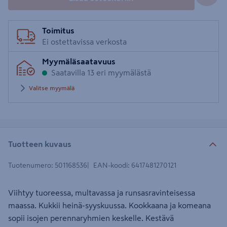
Toimitus
Ei ostettavissa verkosta
Myymäläsaatavuus
Saatavilla 13 eri myymälästä
Valitse myymälä
Tuotteen kuvaus
Tuotenumero
:
501168536
EAN-koodi
:
6417481270121
Viihtyy tuoreessa, multavassa ja runsasravinteisessa
maassa. Kukkii heinä-syyskuussa. Kookkaana ja komeana
sopii isojen perennaryhmien keskelle. Kestävä