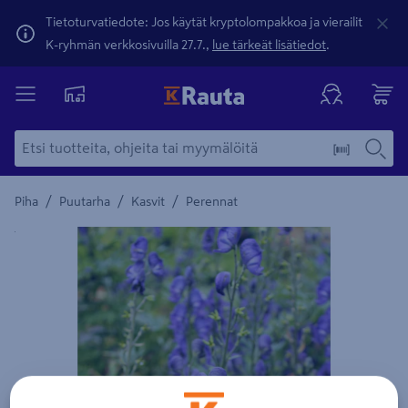
Tietoturvatiedote: Jos käytät kryptolompakkoa ja vierailit
K-ryhmän verkkosivuilla 27.7.,
lue tärkeät lisätiedot
.
/
/
/
Piha
Puutarha
Kasvit
Perennat
Yksityiskohtainen kuvaus löytyy Tuotteen kuvaus -maamerki