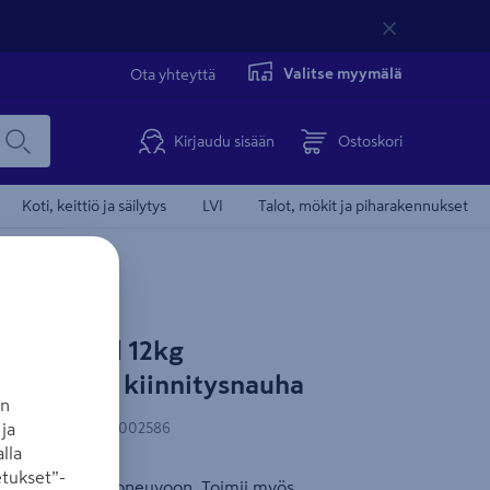
Valitse myymälä
Ota yhteyttä
Kirjaudu sisään
Ostoskori
Koti, keittiö ja säilytys
LVI
Talot, mökit ja piharakennukset
Housegard 12kg
äädettävä kiinnitysnauha
an
ja
N-koodi
:
7320896002586
lla
tukset”-
en kiinnitys ajoneuvoon. Toimii myös