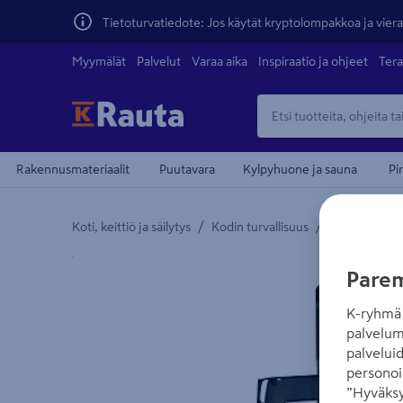
Tietoturvatiedote: Jos käytät kryptolompakkoa ja vierai
Myymälät
Palvelut
Varaa aika
Inspiraatio ja ohjeet
Tera
Rakennusmateriaalit
Puutavara
Kylpyhuone ja sauna
Pi
/
/
Koti, keittiö ja säilytys
Kodin turvallisuus
Paloturvallis
Yksityiskohtainen kuvaus löytyy Tuotteen kuvaus -
Parem
K-ryhmä 
palvelum
palvelui
personoi
”Hyväksy