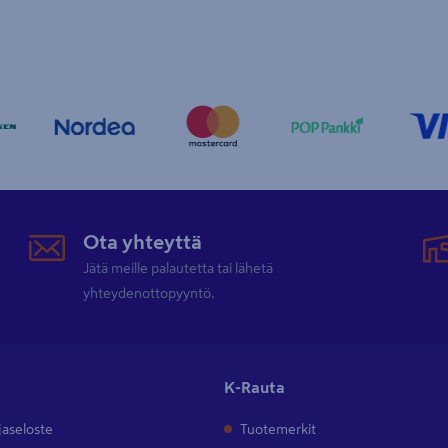
Ota yhteyttä
Jätä meille palautetta tai lähetä
yhteydenottopyyntö.
K-Rauta
jaseloste
Tuotemerkit