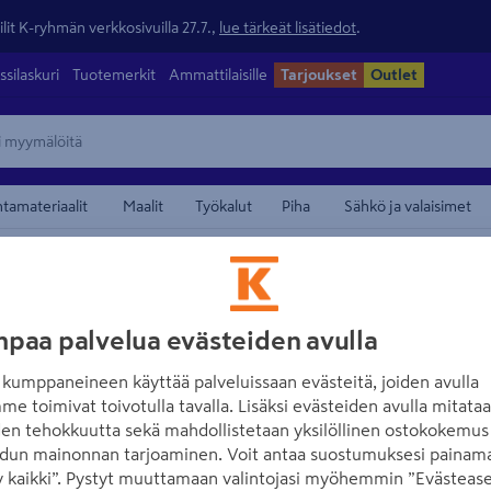
lit K-ryhmän verkkosivuilla 27.7.,
lue tärkeät lisätiedot
.
ssilaskuri
Tuotemerkit
Ammattilaisille
Tarjoukset
Outlet
ntamateriaalit
Maalit
Työkalut
Piha
Sähkö ja valaisimet
/
uus
Jauhesammuttimet ja vaahtosammuttimet
maamerkistä
HOUSEGARD
paa palvelua evästeiden avulla
Ajoneuvoteline 
kumppaneineen käyttää palveluissaan evästeitä, joiden avulla
sammuttimelle s
me toimivat toivotulla tavalla. Lisäksi evästeiden avulla mitata
den tehokkuutta sekä mahdollistetaan yksilöllinen ostokokemus 
Tuotenumero
:
502335985
EA
dun mainonnan tarjoaminen. Voit antaa suostumuksesi painama
 kaikki”. Pystyt muuttamaan valintojasi myöhemmin ”Evästease
Tukeva ja varma sammuttim