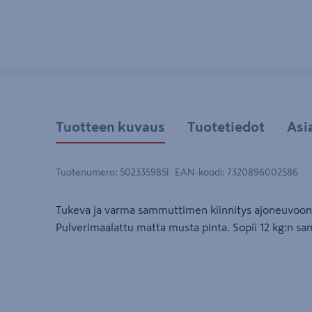
Tuotteen kuvaus
Tuotetiedot
Asi
Tuotenumero
:
502335985
EAN-koodi
:
7320896002586
Tukeva ja varma sammuttimen kiinnitys ajoneuvoon.
Pulverimaalattu matta musta pinta. Sopii 12 kg:n sa