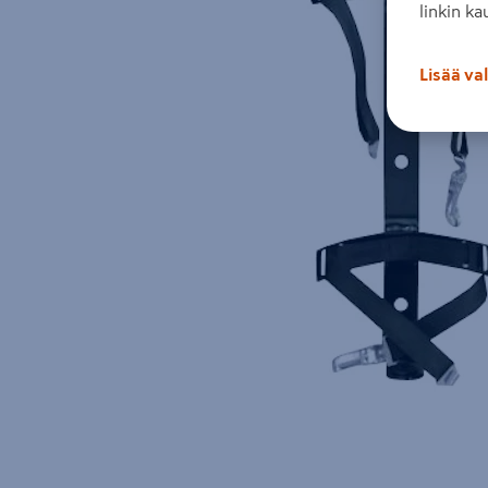
linkin ka
Lisää va