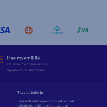
Hae myymälää
Etsi lähin myymäläsi laajasta
myymäläverkostostamme
Tilaa uutiskirje
Tilaamalla uutiskirjeemme saat parhaat
tarjoukset, vinkit ja ohjeet suoraan