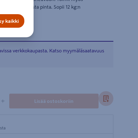
attu matta musta pinta. Sopii 12 kg:n
y kaikki
tavissa verkkokaupasta. Katso myymäläsaatavuus
+
Lisää ostoskoriin
osta