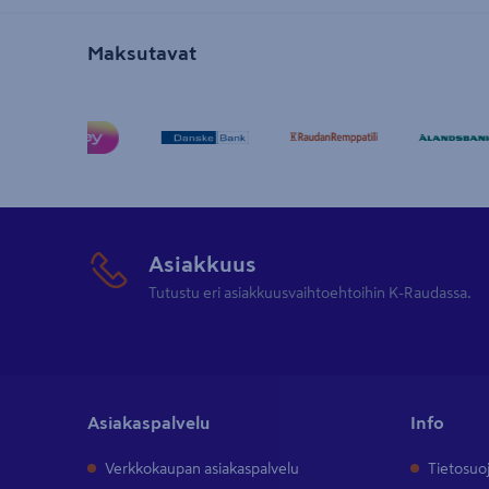
Maksutavat
Asiakkuus
Tutustu eri asiakkuusvaihtoehtoihin K-Raudassa.
Asiakaspalvelu
Info
Verkkokaupan asiakaspalvelu
Tietosuo