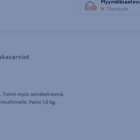
Myymäläsaatav
Tilaustuote
akasarviot
 Toimii myös seinätelineenä.
mmuttimelle. Paino 1,6 kg.