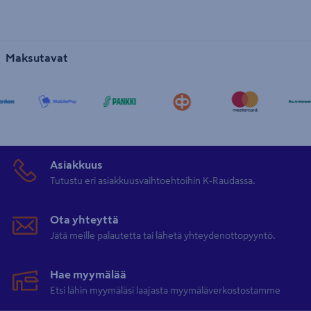
Maksutavat
Asiakkuus
Tutustu eri asiakkuusvaihtoehtoihin K-Raudassa.
Ota yhteyttä
Jätä meille palautetta tai lähetä yhteydenottopyyntö.
Hae myymälää
Etsi lähin myymäläsi laajasta myymäläverkostostamme