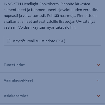
INNOKEM Headlight Epoksihartsi Pinnoite kirkastaa
sumentuneet ja tummentuneet ajovalot uuden veroisiksi
nopeasti ja vaivattomasti. Peittää naarmuja. Pinnoitteen
sisältämät aineet antavat valoille lisäsuojan UV-säteilyä
vastaan. Voidaan käyttää myös takavaloihin.
Käyttöturvallisuustiedote
(PDF)
avautuu uuteen välilehteen
Tuotetiedot
Vaaralausekkeet
Asiakasarviot