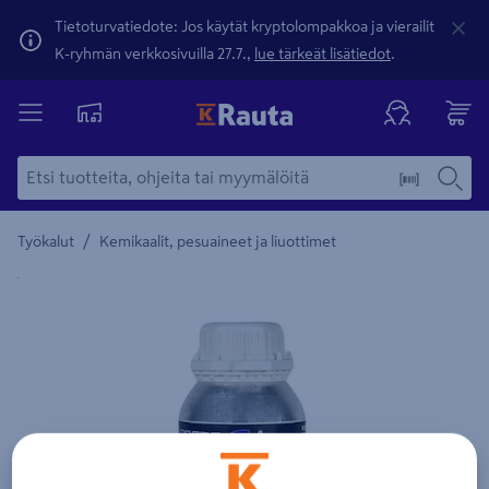
Tietoturvatiedote: Jos käytät kryptolompakkoa ja vierailit
K-ryhmän verkkosivuilla 27.7.,
lue tärkeät lisätiedot
.
/
Työkalut
Kemikaalit, pesuaineet ja liuottimet
Yksityiskohtainen kuvaus löytyy Tuotteen kuvaus -maamerki