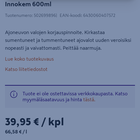
Innokem 600ml
Tuotenumero
:
502699896
EAN-koodi
:
6430060407572
Ajoneuvon valojen korjauspinnoite. Kirkastaa
sumentuneet ja tummentuneet ajovalot uuden veroisiksi
nopeasti ja vaivattomasti. Peittää naarmuja.
Lue koko tuotekuvaus
Katso liitetiedostot
Tuote ei ole ostettavissa verkkokaupasta. Katso
myymäläsaatavuus ja hinta
tästä.
39,95€/kpl
39,95 €
/ kpl
66,58€/l
66,58 €
/ l