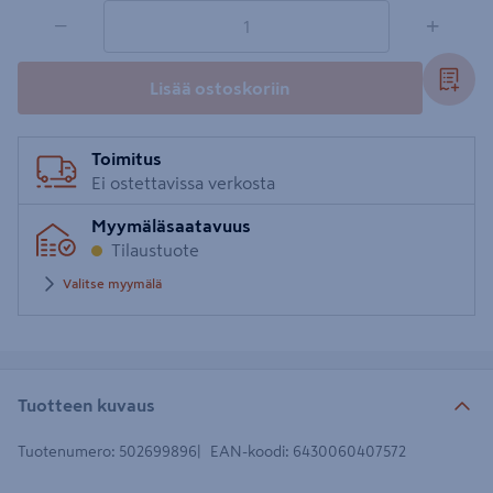
1 tuotetta
Määrä
−
+
Lisää ostoskoriin
Toimitus
Ei ostettavissa verkosta
Myymäläsaatavuus
Tilaustuote
Valitse myymälä
Tuotteen kuvaus
Tuotenumero
:
502699896
EAN-koodi
:
6430060407572