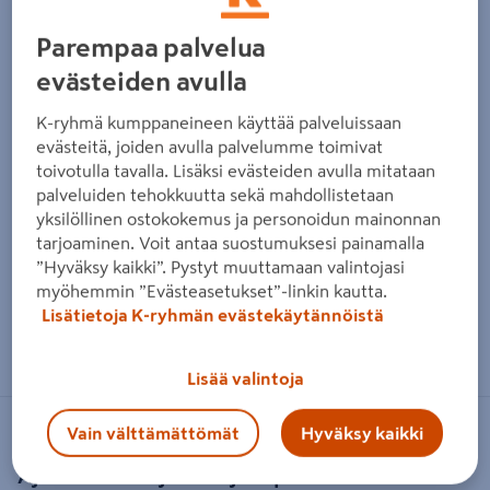
Parempaa palvelua
evästeiden avulla
K-ryhmä kumppaneineen käyttää palveluissaan
evästeitä, joiden avulla palvelumme toimivat
toivotulla tavalla. Lisäksi evästeiden avulla mitataan
palveluiden tehokkuutta sekä mahdollistetaan
yksilöllinen ostokokemus ja personoidun mainonnan
tarjoaminen. Voit antaa suostumuksesi painamalla
”Hyväksy kaikki”. Pystyt muuttamaan valintojasi
myöhemmin ”Evästeasetukset”-linkin kautta.
Lisätietoja K-ryhmän evästekäytännöistä
Zoomaa kuvaa sormilla kosketusnäytöllä
Lisää valintoja
Vain välttämättömät
Hyväksy kaikki
NO BRAND
Ajoneuvovalojen korjauspinnoite