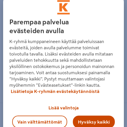
Parempaa palvelua
evästeiden avulla
K-ryhmä kumppaneineen käyttää palveluissaan
evästeitä, joiden avulla palvelumme toimivat
toivotulla tavalla. Lisäksi evästeiden avulla mitataan
palveluiden tehokkuutta sekä mahdollistetaan
yksilöllinen ostokokemus ja personoidun mainonnan
tarjoaminen. Voit antaa suostumuksesi painamalla
”Hyväksy kaikki”. Pystyt muuttamaan valintojasi
myöhemmin ”Evästeasetukset”-linkin kautta.
Zoomaa kuvaa sormilla kosketusnäytöllä
Lisätietoja K-ryhmän evästekäytännöistä
Lisää valintoja
BOSCH GREEN
Vain välttämättömät
Hyväksy kaikki
Akku Bosch 18V 2,5Ah