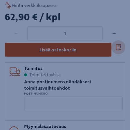
Hinta verkkokaupassa
62,90€/kpl
62,90 €
/ kpl
1 tuotetta
Määrä
−
+
Lisää ostoskoriin
Toimitus
Toimitettavissa
Anna postinumero nähdäksesi
toimitusvaihtoehdot
POSTINUMERO
Syötä
Myymäläsaatavuus
postinumero