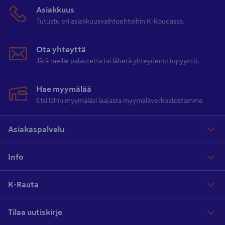
Asiakkuus
Tutustu eri asiakkuusvaihtoehtoihin K-Raudassa.
Ota yhteyttä
Jätä meille palautetta tai lähetä yhteydenottopyyntö.
Hae myymälää
Etsi lähin myymäläsi laajasta myymäläverkostostamme
Asiakaspalvelu
Info
K-Rauta
Tilaa uutiskirje