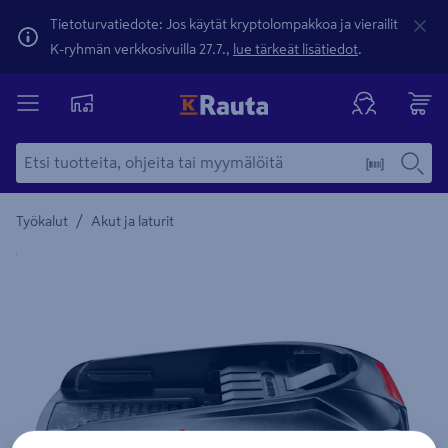
Tietoturvatiedote: Jos käytät kryptolompakkoa ja vierailit
K-ryhmän verkkosivuilla 27.7.,
lue tärkeät lisätiedot
.
/
Työkalut
Akut ja laturit
Yksityiskohtainen kuvaus löytyy Tuotteen kuvaus -maamerki
Edellinen
Seura