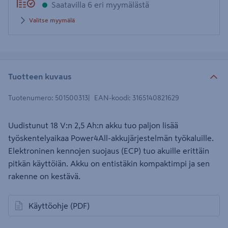
Saatavilla 6 eri myymälästä
Valitse myymälä
Tuotteen kuvaus
Tuotenumero
:
501500313
EAN-koodi
:
3165140821629
Uudistunut 18 V:n 2,5 Ah:n akku tuo paljon lisää
työskentelyaikaa Power4All-akkujärjestelmän työkaluille.
Elektroninen kennojen suojaus (ECP) tuo akuille erittäin
pitkän käyttöiän. Akku on entistäkin kompaktimpi ja sen
rakenne on kestävä.
Käyttöohje
(PDF)
avautuu uuteen välilehteen