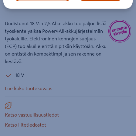
Tuotenumero
:
501500313
EAN-koodi
:
3165140821629
Uudistunut 18 V:n 2,5 Ah:n akku tuo paljon lisää
työskentelyaikaa Power4All-akkujärjestelmän
työkaluille. Elektroninen kennojen suojaus
(ECP) tuo akuille erittäin pitkän käyttöiän. Akku
on entistäkin kompaktimpi ja sen rakenne on
kestävä.
18 V
Lue koko tuotekuvaus
Katso vastuullisuustiedot
Katso liitetiedostot