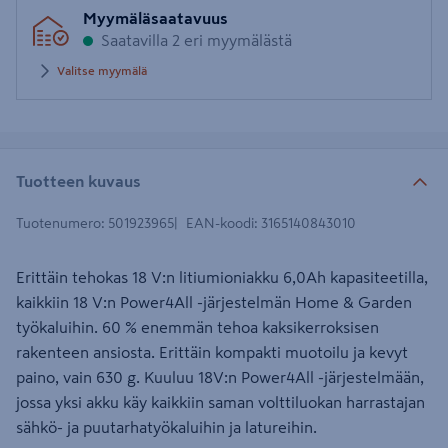
Syötä
Myymäläsaatavuus
postinumero
Saatavilla 2 eri myymälästä
Valitse myymälä
Tuotteen kuvaus
Tuotenumero
:
501923965
EAN-koodi
:
3165140843010
Erittäin tehokas 18 V:n litiumioniakku 6,0Ah kapasiteetilla,
kaikkiin 18 V:n Power4All -järjestelmän Home & Garden
työkaluihin. 60 % enemmän tehoa kaksikerroksisen
rakenteen ansiosta. Erittäin kompakti muotoilu ja kevyt
paino, vain 630 g. Kuuluu 18V:n Power4All -järjestelmään,
jossa yksi akku käy kaikkiin saman volttiluokan harrastajan
sähkö- ja puutarhatyökaluihin ja latureihin.