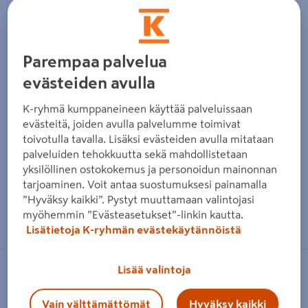
Parempaa palvelua
evästeiden avulla
K-ryhmä kumppaneineen käyttää palveluissaan
evästeitä, joiden avulla palvelumme toimivat
toivotulla tavalla. Lisäksi evästeiden avulla mitataan
palveluiden tehokkuutta sekä mahdollistetaan
yksilöllinen ostokokemus ja personoidun mainonnan
tarjoaminen. Voit antaa suostumuksesi painamalla
”Hyväksy kaikki”. Pystyt muuttamaan valintojasi
Zoomaa kuvaa sormilla kosketusnäytöllä
myöhemmin ”Evästeasetukset”-linkin kautta.
Lisätietoja K-ryhmän evästekäytännöistä
Lisää valintoja
BOSCH GREEN
Akku Bosch pba 18V 6,0Ah diy
Vain välttämättömät
Hyväksy kaikki