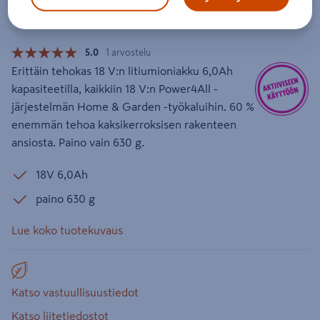
Tuotenumero
:
501923965
EAN-koodi
:
3165140843010
5.0
1 arvostelu
Erittäin tehokas 18 V:n litiumioniakku 6,0Ah
kapasiteetilla, kaikkiin 18 V:n Power4All -
järjestelmän Home & Garden -työkaluihin. 60 %
enemmän tehoa kaksikerroksisen rakenteen
ansiosta. Paino vain 630 g.
18V 6,0Ah
paino 630 g
Lue koko tuotekuvaus
Katso vastuullisuustiedot
Katso liitetiedostot