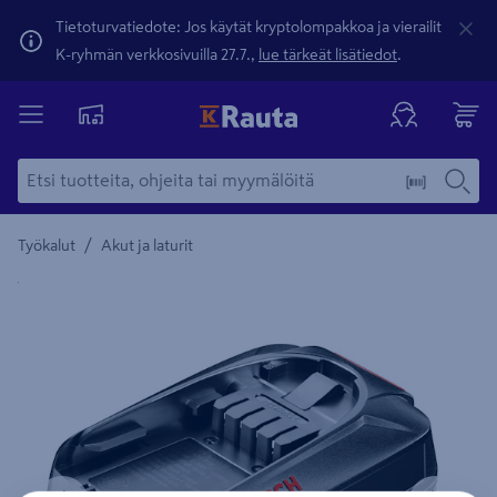
Tietoturvatiedote: Jos käytät kryptolompakkoa ja vierailit
K-ryhmän verkkosivuilla 27.7.,
lue tärkeät lisätiedot
.
/
Työkalut
Akut ja laturit
Yksityiskohtainen kuvaus löytyy Tuotteen kuvaus -maamerki
Edellinen
Seura