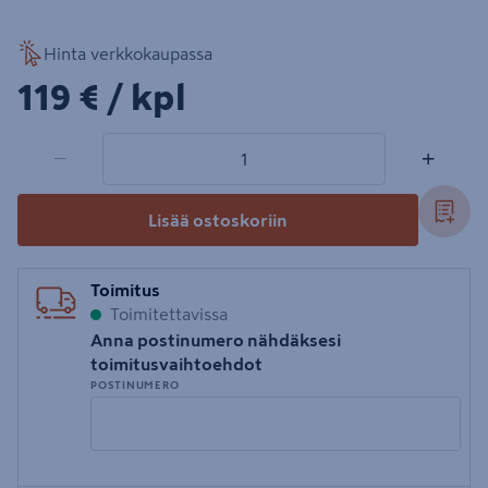
Hinta verkkokaupassa
119€/kpl
119 €
/ kpl
1 tuotetta
Määrä
−
+
Lisää ostoskoriin
Toimitus
Toimitettavissa
Anna postinumero nähdäksesi
toimitusvaihtoehdot
POSTINUMERO