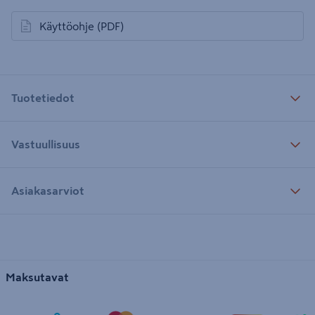
Käyttöohje
(PDF)
avautuu uuteen välilehteen
Tuotetiedot
Vastuullisuus
Asiakasarviot
Maksutavat