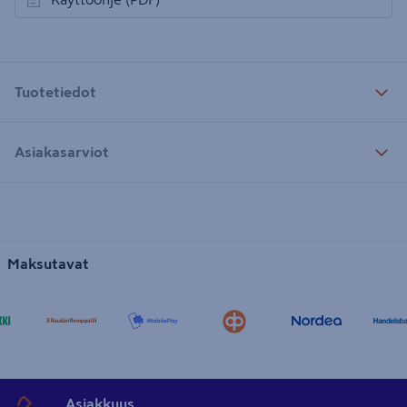
avautuu uuteen välilehteen
Tuotetiedot
Asiakasarviot
Maksutavat
Asiakkuus