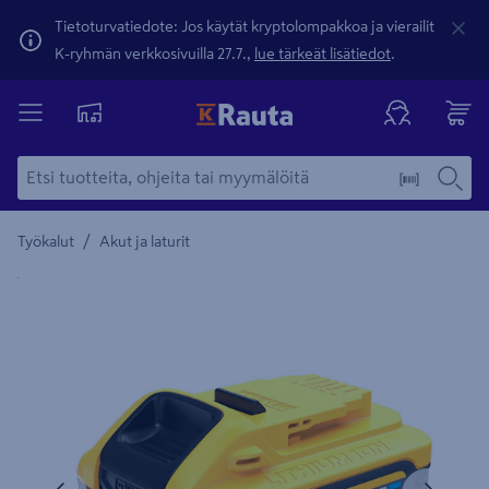
Tietoturvatiedote: Jos käytät kryptolompakkoa ja vierailit
K-ryhmän verkkosivuilla 27.7.,
lue tärkeät lisätiedot
.
/
Työkalut
Akut ja laturit
Yksityiskohtainen kuvaus löytyy Tuotteen kuvaus -maamerki
Edellinen
Seura