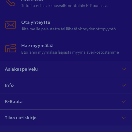
Tutustu eri asiakkuusvaihtoehtoihin K-Raudassa.
Ota yhteyttä
Jätä meille palautetta tai lähetä yhteydenottopyyntö.
Hae myymälää
Etsi lähin myymäläsi laajasta myymäläverkostostamme
Asiakaspalvelu
Info
K-Rauta
Tilaa uutiskirje