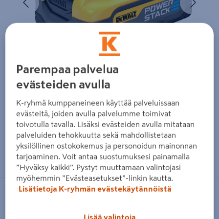
Parempaa palvelua
evästeiden avulla
K-ryhmä kumppaneineen käyttää palveluissaan
evästeitä, joiden avulla palvelumme toimivat
toivotulla tavalla. Lisäksi evästeiden avulla mitataan
palveluiden tehokkuutta sekä mahdollistetaan
yksilöllinen ostokokemus ja personoidun mainonnan
Zoomaa kuvaa sormilla kosketusnäytöllä
tarjoaminen. Voit antaa suostumuksesi painamalla
”Hyväksy kaikki”. Pystyt muuttamaan valintojasi
myöhemmin ”Evästeasetukset”-linkin kautta.
Lisätietoja K-ryhmän evästekäytännöistä
DEWALT
Akku DeWalt DCBP518 Powerstack
Lisää valintoja