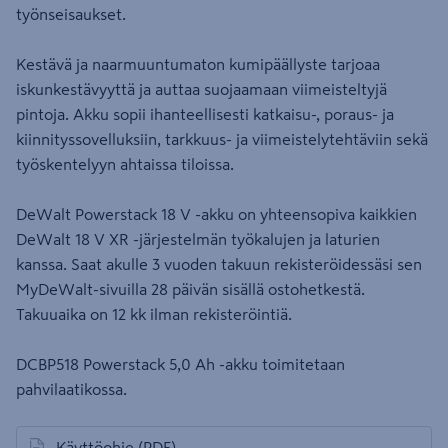
työnseisaukset.
Kestävä ja naarmuuntumaton kumipäällyste tarjoaa
iskunkestävyyttä ja auttaa suojaamaan viimeisteltyjä
pintoja. Akku sopii ihanteellisesti katkaisu-, poraus- ja
kiinnityssovelluksiin, tarkkuus- ja viimeistelytehtäviin sekä
työskentelyyn ahtaissa tiloissa.
DeWalt Powerstack 18 V -akku on yhteensopiva kaikkien
DeWalt 18 V XR -järjestelmän työkalujen ja laturien
kanssa. Saat akulle 3 vuoden takuun rekisteröidessäsi sen
MyDeWalt-sivuilla 28 päivän sisällä ostohetkestä.
Takuuaika on 12 kk ilman rekisteröintiä.
DCBP518 Powerstack 5,0 Ah -akku toimitetaan
pahvilaatikossa.
Käyttöohje
(PDF)