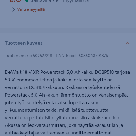
Saatavilla 2 eri myymälästä
Valitse myymälä
Tuotteen kuvaus
Tuotenumero
:
502527218
EAN-koodi
:
5035048791875
DeWalt 18 V XR Powerstack 5,0 Ah -akku DCBP518 tarjoaa
50 % enemmän tehoa ja kaksinkertaisen käyttöiän
verrattuna DCB184-akkuun. Raskaassa työskentelyssä
Powerstack 5,0 Ah -akun lämmöntuotto on vähäisempää,
joten työskentelyä ei tarvitse lopettaa akun
ylikuumentumisen takia, mikä lisää tuottavuutta
verrattuna perinteisiin sylinterimäisiin akkukennoihin.
Akussa on led-varausmittari, joka näyttää varaustilan ja
auttaa käyttäjää välttämään suunnittelemattomat