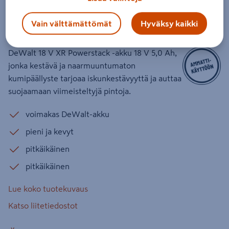
18V 1x5,0Ah
Vain välttämättömät
Hyväksy kaikki
Tuotenumero
:
502527218
EAN-koodi
:
5035048791875
DeWalt 18 V XR Powerstack -akku 18 V 5,0 Ah,
jonka kestävä ja naarmuuntumaton
kumipäällyste tarjoaa iskunkestävyyttä ja auttaa
suojaamaan viimeisteltyjä pintoja.
voimakas DeWalt-akku
pieni ja kevyt
pitkäikäinen
pitkäikäinen
Lue koko tuotekuvaus
Katso liitetiedostot