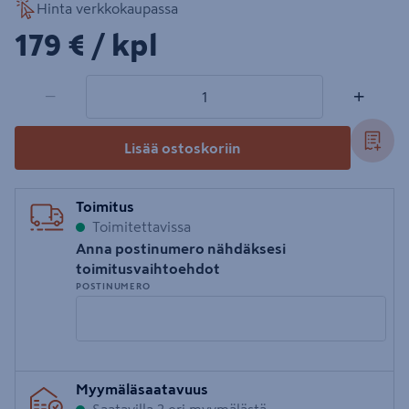
Hinta verkkokaupassa
179€/kpl
179 €
/ kpl
1 tuotetta
Määrä
−
+
Lisää ostoskoriin
Toimitus
Toimitettavissa
Anna postinumero nähdäksesi
toimitusvaihtoehdot
POSTINUMERO
Syötä
Myymäläsaatavuus
postinumero