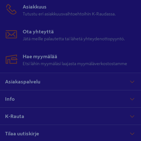
Asiakkuus
Tutustu eri asiakkuusvaihtoehtoihin K-Raudassa.
Ota yhteyttä
Jätä meille palautetta tai lähetä yhteydenottopyyntö.
Hae myymälää
Etsi lähin myymäläsi laajasta myymäläverkostostamme
Asiakaspalvelu
Info
K-Rauta
Tilaa uutiskirje