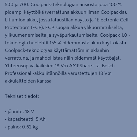
500 ja 700. Coolpack-teknologian ansiosta jopa 100 %
pidempi käyttöikä (verrattuna akkuun ilman Coolpackia).
Litiumioniakku, jossa lataustilan näyttö ja "Electronic Cell
Protection" (ECP). ECP suojaa akkua ylikuormitukselta,
ylikuumenemiselta ja syväpurkautumiselta. Coolpack 1.0 -
teknologia huolehtii 135 % pidemmästä akun käyttöiästä
Coolpack-teknologiaa käyttämättömiin akkuihin
verrattuna, ja mahdollistaa näin pidemmät käyttöajat.
Yhteensopiva kaikkien 18 V:n AMPShare- tai Bosch
Professional -akkuliitännöillä varustettujen 18 V:n
akkulaitteiden kanssa.
Tekniset tiedot:
• jännite: 18 V
• kapasiteetti: 5 Ah
• paino: 0,62 kg