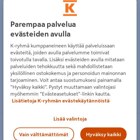
Parempaa palvelua
evästeiden avulla
K-ryhmä kumppaneineen käyttää palveluissaan
evästeitä, joiden avulla palvelumme toimivat
toivotulla tavalla. Lisäksi evästeiden avulla mitataan
palveluiden tehokkuutta sekä mahdollistetaan
yksilöllinen ostokokemus ja personoidun mainonnan
tarjoaminen. Voit antaa suostumuksesi painamalla
”Hyväksy kaikki”. Pystyt muuttamaan valintojasi
myöhemmin ”Evästeasetukset”-linkin kautta.
Zoomaa kuvaa sormilla kosketusnäytöllä
Lisätietoja K-ryhmän evästekäytännöistä
Lisää valintoja
FEIN
Vain välttämättömät
Hyväksy kaikki
Akku FEIN AmpShare GBA 18V 5,0Ah