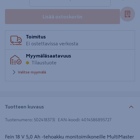
Lisää ostoskoriin
Toimitus
Ei ostettavissa verkosta
Myymäläsaatavuus
Tilaustuote
Valitse myymälä
Tuotteen kuvaus
Tuotenumero
:
502418373
EAN-koodi
:
4014586895727
Fein 18 V 5,0 Ah -tehoakku monitoimikoneille MultiMaster