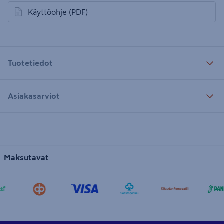
Käyttöohje
(PDF)
avautuu uuteen välilehteen
Tuotetiedot
Asiakasarviot
Maksutavat