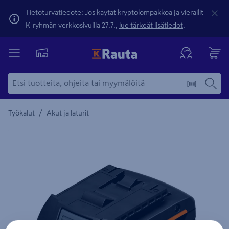
Tietoturvatiedote: Jos käytät kryptolompakkoa ja vierailit
K-ryhmän verkkosivuilla 27.7.,
lue tärkeät lisätiedot
.
/
Työkalut
Akut ja laturit
Yksityiskohtainen kuvaus löytyy Tuotteen kuvaus -maamerki