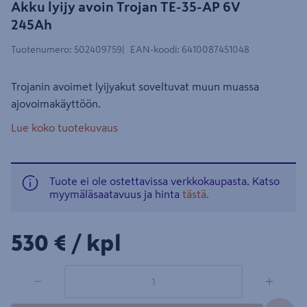
Akku lyijy avoin Trojan TE-35-AP 6V
245Ah
Tuotenumero
:
502409759
EAN-koodi
:
6410087451048
Trojanin avoimet lyijyakut soveltuvat muun muassa
ajovoimakäyttöön.
Lue koko tuotekuvaus
Tuote ei ole ostettavissa verkkokaupasta. Katso
myymäläsaatavuus ja hinta
tästä.
530€/kpl
530 €
/ kpl
1 tuotetta
Määrä
−
+