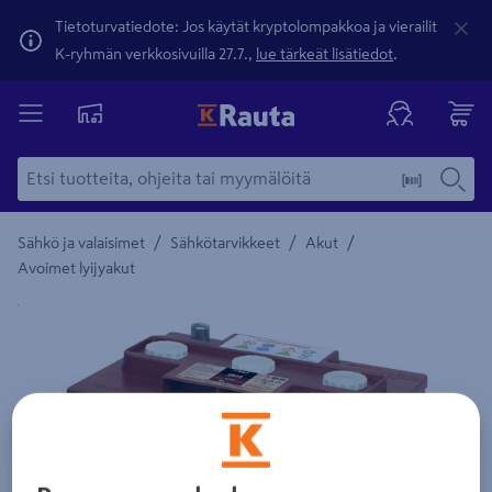
Tietoturvatiedote: Jos käytät kryptolompakkoa ja vierailit
K-ryhmän verkkosivuilla 27.7.,
lue tärkeät lisätiedot
.
/
/
/
Sähkö ja valaisimet
Sähkötarvikkeet
Akut
Avoimet lyijyakut
Yksityiskohtainen kuvaus löytyy Tuotteen kuvaus -maamerki