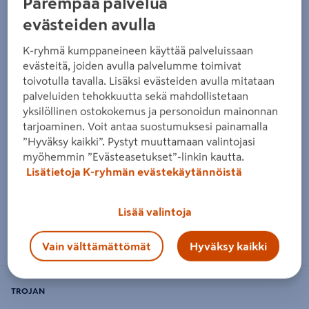
Parempaa palvelua
evästeiden avulla
K-ryhmä kumppaneineen käyttää palveluissaan
evästeitä, joiden avulla palvelumme toimivat
toivotulla tavalla. Lisäksi evästeiden avulla mitataan
palveluiden tehokkuutta sekä mahdollistetaan
yksilöllinen ostokokemus ja personoidun mainonnan
tarjoaminen. Voit antaa suostumuksesi painamalla
”Hyväksy kaikki”. Pystyt muuttamaan valintojasi
myöhemmin ”Evästeasetukset”-linkin kautta.
Lisätietoja K-ryhmän evästekäytännöistä
Lisää valintoja
Zoomaa kuvaa sormilla kosketusnäytöllä
Vain välttämättömät
Hyväksy kaikki
TROJAN