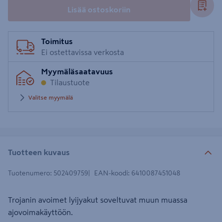
Lisää ostoskoriin
Toimitus
Ei ostettavissa verkosta
Myymäläsaatavuus
Tilaustuote
Valitse myymälä
Tuotteen kuvaus
Tuotenumero
:
502409759
EAN-koodi
:
6410087451048
Trojanin avoimet lyijyakut soveltuvat muun muassa
ajovoimakäyttöön.