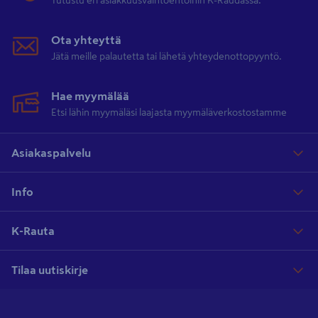
Tutustu eri asiakkuusvaihtoehtoihin K-Raudassa.
Ota yhteyttä
Jätä meille palautetta tai lähetä yhteydenottopyyntö.
Hae myymälää
Etsi lähin myymäläsi laajasta myymäläverkostostamme
Asiakaspalvelu
Info
K-Rauta
Tilaa uutiskirje