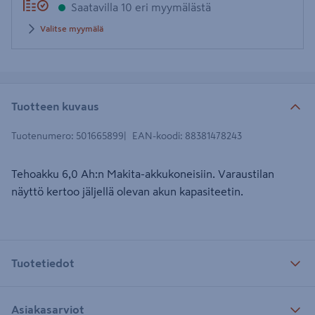
Saatavilla 10 eri myymälästä
Valitse myymälä
Tuotteen kuvaus
Tuotenumero
:
501665899
EAN-koodi
:
88381478243
Tehoakku 6,0 Ah:n Makita-akkukoneisiin. Varaustilan
näyttö kertoo jäljellä olevan akun kapasiteetin.
Tuotetiedot
Asiakasarviot