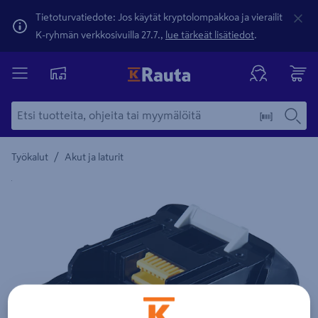
Tietoturvatiedote: Jos käytät kryptolompakkoa ja vierailit
K-ryhmän verkkosivuilla 27.7.,
lue tärkeät lisätiedot
.
/
Työkalut
Akut ja laturit
Yksityiskohtainen kuvaus löytyy Tuotteen kuvaus -maamerki