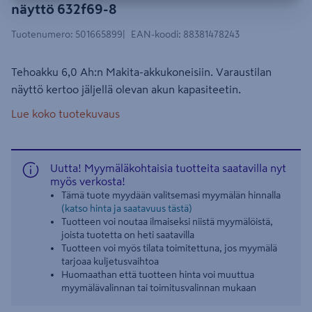
näyttö 632f69-8
Tuotenumero
:
501665899
EAN-koodi
:
88381478243
Tehoakku 6,0 Ah:n Makita-akkukoneisiin. Varaustilan
näyttö kertoo jäljellä olevan akun kapasiteetin.
Lue koko tuotekuvaus
Uutta! Myymäläkohtaisia tuotteita saatavilla nyt
myös verkosta!
Tämä tuote myydään valitsemasi myymälän hinnalla
(katso hinta ja saatavuus tästä)
Tuotteen voi noutaa ilmaiseksi niistä myymälöistä,
joista tuotetta on heti saatavilla
Tuotteen voi myös tilata toimitettuna, jos myymälä
tarjoaa kuljetusvaihtoa
Huomaathan että tuotteen hinta voi muuttua
myymälävalinnan tai toimitusvalinnan mukaan