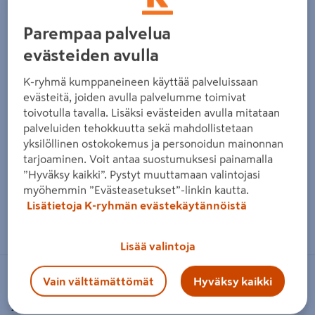
Parempaa palvelua
evästeiden avulla
K-ryhmä kumppaneineen käyttää palveluissaan
evästeitä, joiden avulla palvelumme toimivat
toivotulla tavalla. Lisäksi evästeiden avulla mitataan
palveluiden tehokkuutta sekä mahdollistetaan
yksilöllinen ostokokemus ja personoidun mainonnan
tarjoaminen. Voit antaa suostumuksesi painamalla
”Hyväksy kaikki”. Pystyt muuttamaan valintojasi
myöhemmin ”Evästeasetukset”-linkin kautta.
Lisätietoja K-ryhmän evästekäytännöistä
Zoomaa kuvaa sormilla kosketusnäytöllä
Lisää valintoja
Vain välttämättömät
Hyväksy kaikki
MAKITA
Akku Makita 18V 6,0Ah varaustilan