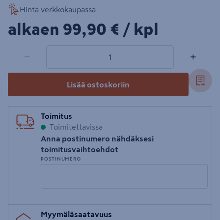
Hinta verkkokaupassa
99,90€/kpl
alkaen
99,90 €
/ kpl
1 tuotetta
Määrä
−
+
Lisää ostoskoriin
Toimitus
Toimitettavissa
Anna postinumero nähdäksesi
toimitusvaihtoehdot
POSTINUMERO
Syötä
Myymäläsaatavuus
postinumero