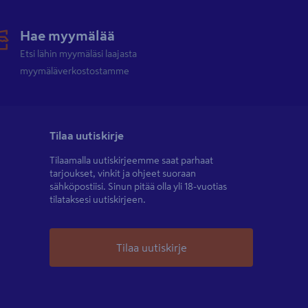
Hae myymälää
Etsi lähin myymäläsi laajasta
myymäläverkostostamme
Tilaa uutiskirje
Tilaamalla uutiskirjeemme saat parhaat
tarjoukset, vinkit ja ohjeet suoraan
sähköpostiisi. Sinun pitää olla yli 18-vuotias
tilataksesi uutiskirjeen.
Tilaa uutiskirje