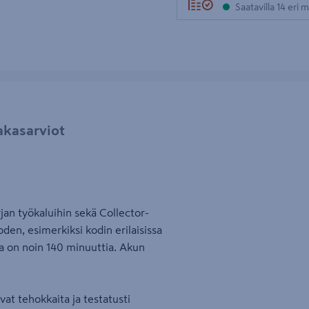
Saatavilla 14 eri
akasarviot
rjan työkaluihin sekä Collector-
den, esimerkiksi kodin erilaisissa
ika on noin 140 minuuttia. Akun
at tehokkaita ja testatusti