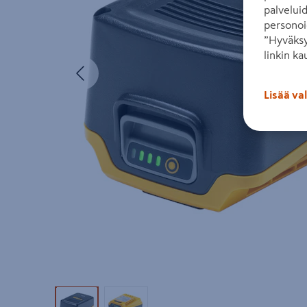
palvelui
personoi
”Hyväksy
linkin ka
Edellinen
Lisää va