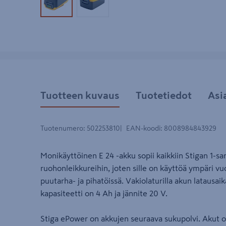
Tuotekuva 1
Tuotekuva 2
Tuotteen kuvaus
Tuotetiedot
Asi
Tuotenumero
:
502253810
EAN-koodi
:
8008984843929
Monikäyttöinen E 24 -akku sopii kaikkiin Stigan 1-sa
ruohonleikkureihin, joten sille on käyttöä ympäri vuo
puutarha- ja pihatöissä. Vakiolaturilla akun latausa
kapasiteetti on 4 Ah ja jännite 20 V.
Stiga ePower on akkujen seuraava sukupolvi. Akut ov