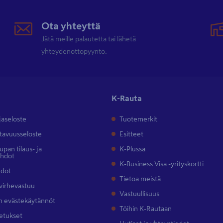
Ota yhteyttä
Jätä meille palautetta tai lähetä
yhteydenottopyyntö.
K-Rauta
jaseloste
Tuotemerkit
tavuusseloste
Esitteet
pan tilaus- ja
K-Plussa
ehdot
K-Business Visa -yrityskortti
hdot
Tietoa meistä
 virhevastuu
Vastuullisuus
 evästekäytännöt
Töihin K-Rautaan
etukset