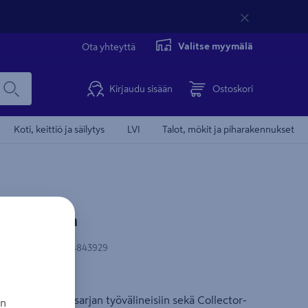
Valitse myymälä
Ota yhteyttä
Kirjaudu sisään
Ostoskori
Koti, keittiö ja säilytys
LVI
Talot, mökit ja piharakennukset
 20V 4,0Ah
N-koodi
:
8008984843929
u
ikkiin Stigan 1-sarjan työvälineisiin sekä Collector-
an