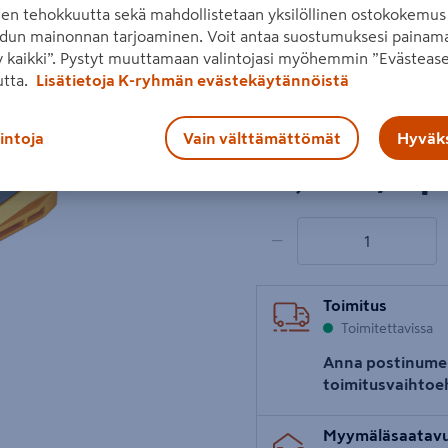
ruohonleikkureihin. Kapasit
den tehokkuutta sekä mahdollistetaan yksilöllinen ostokokemus 
dun mainonnan tarjoaminen. Voit antaa suostumuksesi painama
Lue koko tuotekuvaus
 kaikki”. Pystyt muuttamaan valintojasi myöhemmin ”Evästease
utta.
Lisätietoja K-ryhmän evästekäytännöistä
Katso liitetiedostot
Seuraava
Hinta verkkokaupassa
lintoja
Vain välttämättömät
Hyväks
89,90€/kpl
89,90 €
/ kp
1 tuotetta
Määrä
−
Toimitus
Toimitettavissa
Anna postinume
toimitusvaihtoe
Myymäläsaatav