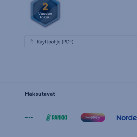
Käyttöohje
(PDF)
avautuu uuteen välilehteen
Maksutavat