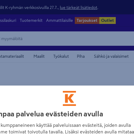
lit K-ryhmän verkkosivuilla 27.7.,
lue tärkeät lisätiedot
.
ssilaskuri
Tuotemerkit
Ammattilaisille
Tarjoukset
Outlet
ntamateriaalit
Maalit
Työkalut
Piha
Sähkö ja valaisimet
maamerkistä
STIGA
Akku STIGA E 24
Tuotenumero
:
502253810
EA
paa palvelua evästeiden avulla
5.0
1 arvostel
kumppaneineen käyttää palveluissaan evästeitä, joiden avulla
E-Power E 24 -akku, sopii ka
me toimivat toivotulla tavalla. Lisäksi evästeiden avulla mitata