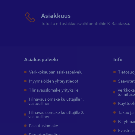
Asiakkuus
Tutustu eri asiakkuusvaihtoehtoihin K-Raudassa.
Asiakaspalvelu
Info
Verkkokaupan asiakaspalvelu
Tietosuo
Myymälöiden yhteystiedot
Saavutet
Tilinavauslomake yrityksille
Verkkokau
toimitus
Tilinavauslomake kuluttajille 1.
vastuullinen
Käyttöe
Tilinavauslomake kuluttajille 2.
Takuu ja
vastuullinen
K-ryhmän
Palautuslomake
Evästeas
Peruutusilmoitus