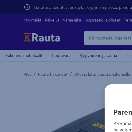
Tietoturvatiedote: Jos käytät kryptolompakkoa ja vierai
Myymälät
Palvelut
Varaa aika
Inspiraatio ja ohjeet
Tera
Rakennusmateriaalit
Puutavara
Kylpyhuone ja sauna
Pi
/
/
Piha
Puutarhakoneet
Akut ja laturit puutarhakoneille
Yksityiskohtainen kuvaus löytyy Tuotteen kuvaus -
Parem
K-ryhmä 
palvelum