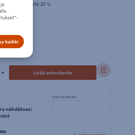
eetti 4 Ah, jännite 20 V.
ja
lla
tukset”-
y kaikki
l
+
Lisää ostoskoriin
POSTINUMERO
ro nähdäksesi
hdot
Syötä
uus
postinumero