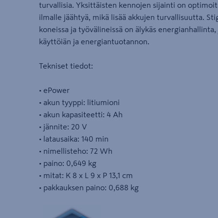
turvallisia. Yksittäisten kennojen sijainti on optimoit
ilmalle jäähtyä, mikä lisää akkujen turvallisuutta. S
koneissa ja työvälineissä on älykäs energianhallint
käyttöiän ja energiantuotannon.
Tekniset tiedot:
• ePower
• akun tyyppi: litiumioni
• akun kapasiteetti: 4 Ah
• jännite: 20 V
• latausaika: 140 min
• nimellisteho: 72 Wh
• paino: 0,649 kg
• mitat: K 8 x L 9 x P 13,1 cm
• pakkauksen paino: 0,688 kg