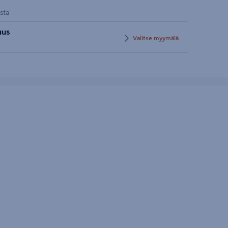
osta
uus
Valitse myymälä