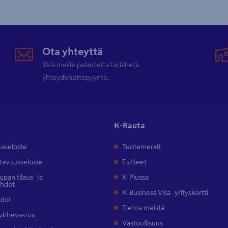
Ota yhteyttä
Jätä meille palautetta tai lähetä
yhteydenottopyyntö.
K-Rauta
jaseloste
Tuotemerkit
tavuusseloste
Esitteet
pan tilaus- ja
K-Plussa
ehdot
K-Business Visa -yrityskortti
hdot
Tietoa meistä
 virhevastuu
Vastuullisuus