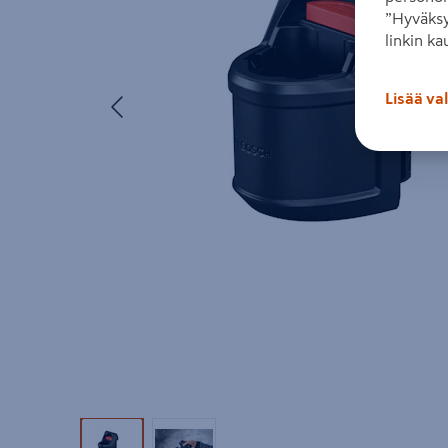
”Hyväksy
linkin ka
Edellinen
Lisää va