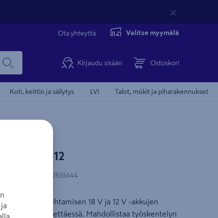
Valitse myymälä
Ota yhteyttä
Kirjaudu sisään
Ostoskori
Koti, keittiö ja säilytys
LVI
Talot, mökit ja piharakennukset
sch BA 18-12
AN-koodi
:
4059952655444
an
virtalähteen vaihtamisen 18 V ja 12 V -akkujen
ja
linjalaseria käytettäessä. Mahdollistaa työskentelyn
lla