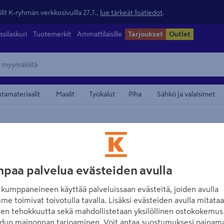
lit K-ryhmän verkkosivuilla 27.7.,
lue tärkeät lisätiedot
.
ssilaskuri
Tuotemerkit
Ammattilaisille
Tarjoukset
Outlet
ntamateriaalit
Maalit
Työkalut
Piha
Sähkö ja valaisimet
tarvikkeet
maamerkistä
BOSCH BLUE
Akkuadapteri Bo
paa palvelua evästeiden avulla
Tuotenumero
:
502688004
E
kumppaneineen käyttää palveluissaan evästeitä, joiden avulla
me toimivat toivotulla tavalla. Lisäksi evästeiden avulla mitata
Akkuadapteri mahdollistaa 
den tehokkuutta sekä mahdollistetaan yksilöllinen ostokokemus 
välillä GLL 18V-120-33 CG -
dun mainonnan tarjoaminen. Voit antaa suostumuksesi painama