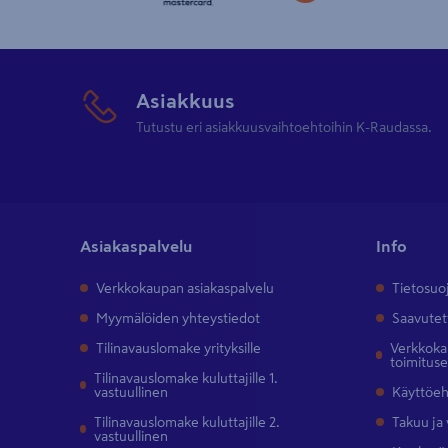
Asiakkuus
Tutustu eri asiakkuusvaihtoehtoihin K-Raudassa.
Asiakaspalvelu
Info
Verkkokaupan asiakaspalvelu
Tietosuo
Myymälöiden yhteystiedot
Saavutet
Tilinavauslomake yrityksille
Verkkokau
toimitus
Tilinavauslomake kuluttajille 1.
vastuullinen
Käyttöe
Tilinavauslomake kuluttajille 2.
Takuu ja
vastuullinen