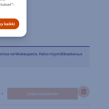
tukset”-
-120-33 CG
y kaikki
tavissa verkkokaupasta. Katso myymäläsaatavuus
+
Lisää ostoskoriin