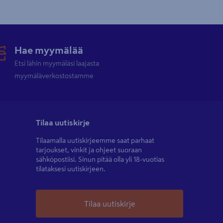
Hae myymälää
Etsi lähin myymäläsi laajasta
myymäläverkostostamme
Tilaa uutiskirje
Tilaamalla uutiskirjeemme saat parhaat
tarjoukset, vinkit ja ohjeet suoraan
sähköpostiisi. Sinun pitää olla yli 18-vuotias
tilataksesi uutiskirjeen.
Tilaa uutiskirje