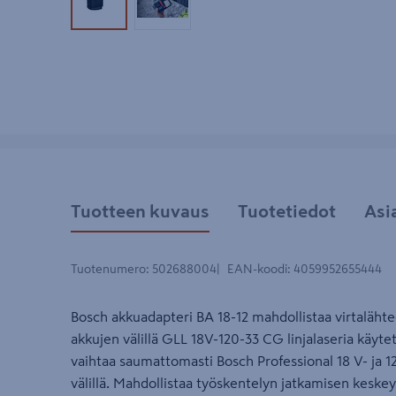
Tuotekuva 1
Tuotekuva 2
Tuotteen kuvaus
Tuotetiedot
Asi
Tuotenumero
:
502688004
EAN-koodi
:
4059952655444
Bosch akkuadapteri BA 18-12 mahdollistaa virtalähte
akkujen välillä GLL 18V-120-33 CG linjalaseria käytet
vaihtaa saumattomasti Bosch Professional 18 V- ja 12
välillä. Mahdollistaa työskentelyn jatkamisen keskey