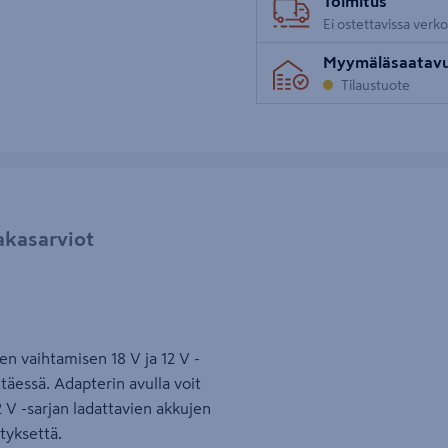
Toimitus
Ei ostettavissa verk
Myymäläsaatav
Tilaustuote
akasarviot
en vaihtamisen 18 V ja 12 V -
täessä. Adapterin avulla voit
 V -sarjan ladattavien akkujen
tyksettä.