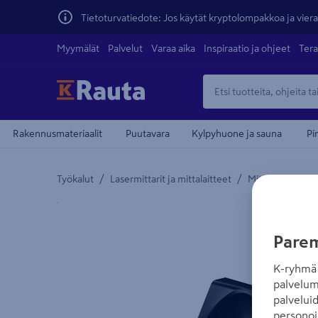
Tietoturvatiedote: Jos käytät kryptolompakkoa ja vierai
Myymälät
Palvelut
Varaa aika
Inspiraatio ja ohjeet
Tera
Rakennusmateriaalit
Puutavara
Kylpyhuone ja sauna
Pi
/
/
Työkalut
Lasermittarit ja mittalaitteet
Mittalaitteiden 
Yksityiskohtainen kuvaus löytyy Tuotteen kuvaus -
Parem
K-ryhmä 
palvelum
palvelui
personoi