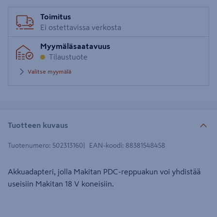
Toimitus
Ei ostettavissa verkosta
Myymäläsaatavuus
Tilaustuote
Valitse myymälä
Tuotteen kuvaus
Tuotenumero
:
502313160
EAN-koodi
:
88381548458
Akkuadapteri, jolla Makitan PDC-reppuakun voi yhdistää
useisiin Makitan 18 V koneisiin.