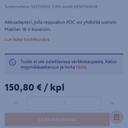
Tuotenumero
:
502313160
EAN-koodi
:
88381548458
Akkuadapteri, jolla reppuakun PDC voi yhdistää useisiin
Makitan 18 V koneisiin.
Lue koko tuotekuvaus
Tuote ei ole ostettavissa verkkokaupasta. Katso
myymäläsaatavuus ja hinta
tästä.
150,80€/kpl
150,80 €
/ kpl
1 tuotetta
Määrä
−
+
Lisää ostoskoriin