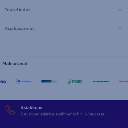
Tuotetiedot
Asiakasarviot
Maksutavat
Asiakkuus
Tutustu eri asiakkuusvaihtoehtoihin K-Raudassa.