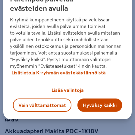
evästeiden avulla
K-ryhmä kumppaneineen käyttää palveluissaan
evästeitä, joiden avulla palvelumme toimivat
toivotulla tavalla. Lisäksi evästeiden avulla mitataan
palveluiden tehokkuutta sekä mahdollistetaan
yksilöllinen ostokokemus ja personoidun mainonnan
tarjoaminen. Voit antaa suostumuksesi painamalla
”Hyväksy kaikki”. Pystyt muuttamaan valintojasi
myöhemmin ”Evästeasetukset”-linkin kautta.
Lisätietoja K-ryhmän evästekäytännöistä
Lisää valintoja
Zoomaa kuvaa sormilla kosketusnäytöllä
Vain välttämättömät
Hyväksy kaikki
MAKITA
Akkuadapteri Makita PDC -1X18V