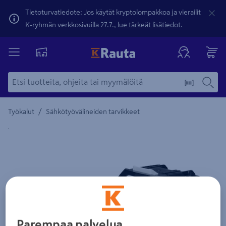
Tietoturvatiedote: Jos käytät kryptolompakkoa ja vierailit
K-ryhmän verkkosivuilla 27.7.,
lue tärkeät lisätiedot
.
/
Työkalut
Sähkötyövälineiden tarvikkeet
Yksityiskohtainen kuvaus löytyy Tuotteen kuvaus -maamerki
Parempaa palvelua