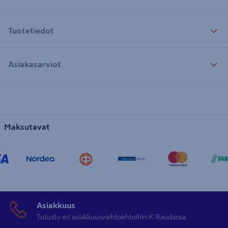
Tuotetiedot
Asiakasarviot
Maksutavat
Asiakkuus
Tutustu eri asiakkuusvaihtoehtoihin K-Raudassa.