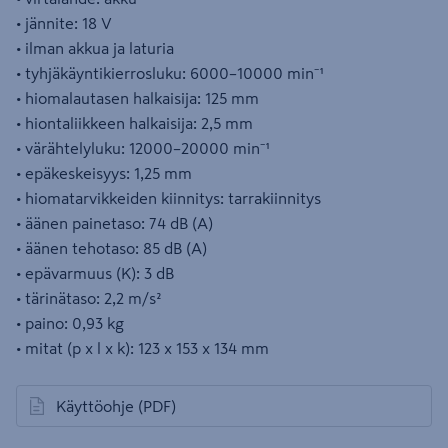
• jännite: 18 V
• ilman akkua ja laturia
• tyhjäkäyntikierrosluku: 6000–10000 min⁻¹
• hiomalautasen halkaisija: 125 mm
• hiontaliikkeen halkaisija: 2,5 mm
• värähtelyluku: 12000–20000 min⁻¹
• epäkeskeisyys: 1,25 mm
• hiomatarvikkeiden kiinnitys: tarrakiinnitys
• äänen painetaso: 74 dB (A)
• äänen tehotaso: 85 dB (A)
• epävarmuus (K): 3 dB
• tärinätaso: 2,2 m/s²
• paino: 0,93 kg
• mitat (p x l x k): 123 x 153 x 134 mm
Käyttöohje
(PDF)
avautuu uuteen välilehteen