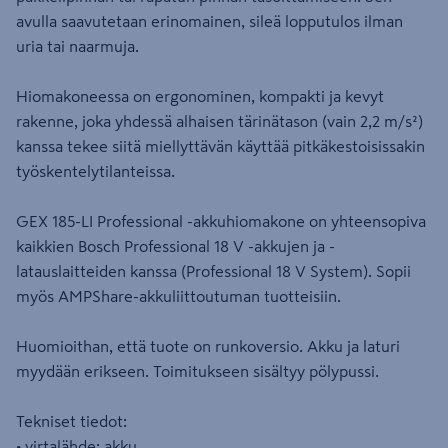
avulla saavutetaan erinomainen, sileä lopputulos ilman
uria tai naarmuja.
Hiomakoneessa on ergonominen, kompakti ja kevyt
rakenne, joka yhdessä alhaisen tärinätason (vain 2,2 m/s²)
kanssa tekee siitä miellyttävän käyttää pitkäkestoisissakin
työskentelytilanteissa.
GEX 185-LI Professional -akkuhiomakone on yhteensopiva
kaikkien Bosch Professional 18 V -akkujen ja -
latauslaitteiden kanssa (Professional 18 V System). Sopii
myös AMPShare-akkuliittoutuman tuotteisiin.
Huomioithan, että tuote on runkoversio. Akku ja laturi
myydään erikseen. Toimitukseen sisältyy pölypussi.
Tekniset tiedot:
• virtalähde: akku