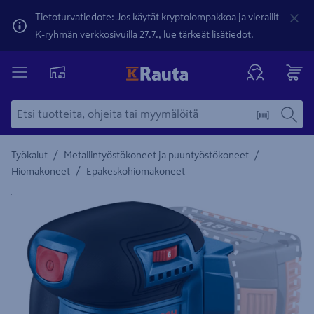
Tietoturvatiedote: Jos käytät kryptolompakkoa ja vierailit
K-ryhmän verkkosivuilla 27.7.,
lue tärkeät lisätiedot
.
/
/
Työkalut
Metallintyöstökoneet ja puuntyöstökoneet
/
Hiomakoneet
Epäkeskohiomakoneet
Yksityiskohtainen kuvaus löytyy Tuotteen kuvaus -maamerki