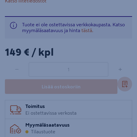
Katso liitetiedostot
Tuote ei ole ostettavissa verkkokaupasta. Katso
myymäläsaatavuus ja hinta
tästä.
149€/kpl
149 €
/ kpl
1 tuotetta
Määrä
−
+
Lisää ostoskoriin
Toimitus
Ei ostettavissa verkosta
Myymäläsaatavuus
Tilaustuote