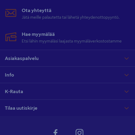
Ota yhteyttä
Jätä meille palautetta tai lähetä yhteydenottopyyntö.
Hae myymälää
Etsi lähin myymäläsi laajasta myymäläverkostostamme
Asiakaspalvelu
Info
K-Rauta
Tilaa uutiskirje