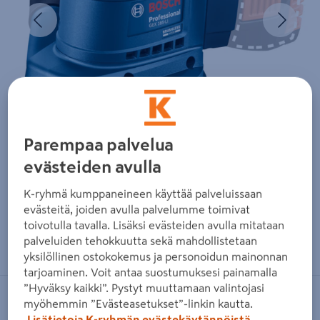
Edellinen
Seura
Parempaa palvelua
evästeiden avulla
K-ryhmä kumppaneineen käyttää palveluissaan
evästeitä, joiden avulla palvelumme toimivat
toivotulla tavalla. Lisäksi evästeiden avulla mitataan
Zoomaa kuvaa sormilla kosketusnäytöllä
palveluiden tehokkuutta sekä mahdollistetaan
yksilöllinen ostokokemus ja personoidun mainonnan
tarjoaminen. Voit antaa suostumuksesi painamalla
”Hyväksy kaikki”. Pystyt muuttamaan valintojasi
BOSCH BLUE
myöhemmin ”Evästeasetukset”-linkin kautta.
Lisätietoja K-ryhmän evästekäytännöistä