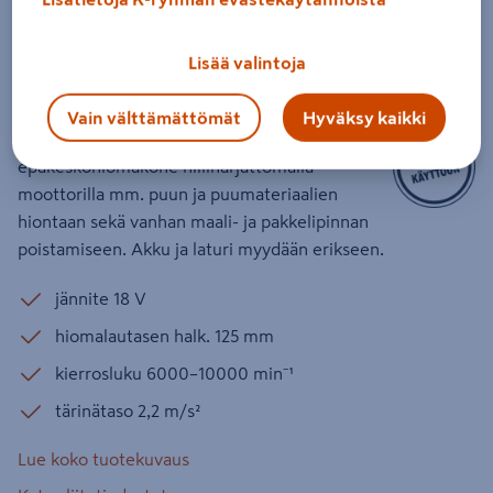
Akkuepäkeskohiomakone Bosch GEX
185-LI Solo
Lisää valintoja
Tuotenumero
:
502692364
EAN-koodi
:
4059952608365
Vain välttämättömät
Hyväksy kaikki
Ammattilaisen ergonominen
epäkeskohiomakone hiiliharjattomalla
moottorilla mm. puun ja puumateriaalien
hiontaan sekä vanhan maali- ja pakkelipinnan
poistamiseen. Akku ja laturi myydään erikseen.
jännite 18 V
hiomalautasen halk. 125 mm
kierrosluku 6000–10000 min⁻¹
tärinätaso 2,2 m/s²
Lue koko tuotekuvaus