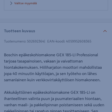
Valitse myymälä
Tuotteen kuvaus
Tuotenumero
:
502692364
EAN-koodi
:
4059952608365
Boschin epäkeskohiomakone GEX 185-LI Professional
tarjoaa tasapainoisen, vakaan ja vaivattoman
hiontakokemuksen. Hiiliharjaton moottori mahdollistaa
jopa 40 minuutin käyttöajan, ja sen työteho on lähes
samanlainen kuin verkkovirtakäyttöisen hiomakoneen.
Akkukäyttöinen epäkeskohiomakone GEX 185-LI on
ihanteellinen valinta puun ja puumateriaalien hiontaan,
vanhan maali- ja pakkelipinnan poistamiseen sekä uuden
pakkelipinnan tai rapatun pinnan tasoittamiseen. Sen