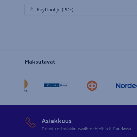
Käyttöohje
(PDF)
avautuu uuteen välilehteen
Maksutavat
Asiakkuus
Tutustu eri asiakkuusvaihtoehtoihin K-Raudassa.