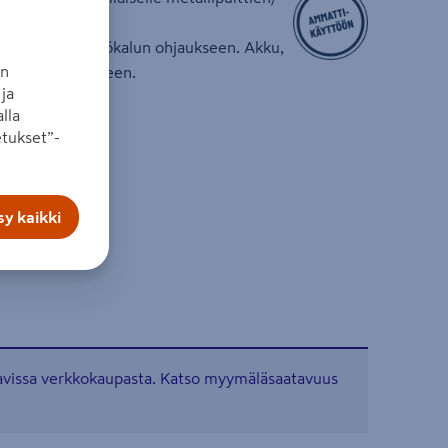
uvaamiseen. 3
 Käyttötilat työkalun ohjaukseen. Akku,
an
i myydään erikseen.
ja
lla
tukset”-
s. 450 Nm
y kaikki
–M20
tavissa verkkokaupasta. Katso myymäläsaatavuus