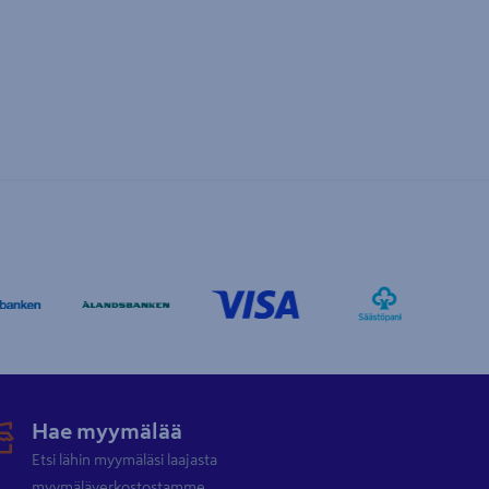
Hae myymälää
Etsi lähin myymäläsi laajasta
myymäläverkostostamme