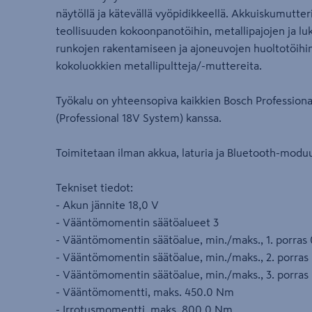
näytöllä ja kätevällä vyöpidikkeellä. Akkuiskumutte
teollisuuden kokoonpanotöihin, metallipajojen ja l
runkojen rakentamiseen ja ajoneuvojen huoltotöihi
kokoluokkien metallipultteja/-muttereita.
Työkalu on yhteensopiva kaikkien Bosch Professional
(Professional 18V System) kanssa.
Toimitetaan ilman akkua, laturia ja Bluetooth-moduu
Tekniset tiedot:
- Akun jännite 18,0 V
- Vääntömomentin säätöalueet 3
- Vääntömomentin säätöalue, min./maks., 1. porra
- Vääntömomentin säätöalue, min./maks., 2. porra
- Vääntömomentin säätöalue, min./maks., 3. porra
- Vääntömomentti, maks. 450.0 Nm
- Irrotusmomentti, maks. 800.0 Nm