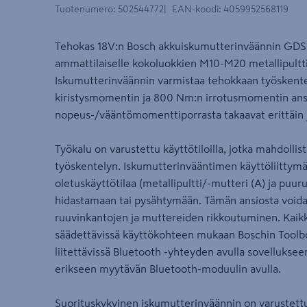
Tuotenumero
:
502544772
EAN-koodi
:
4059952568119
Tehokas 18V:n Bosch akkuiskumutterinväännin GDS 
ammattilaiselle kokoluokkien M10-M20 metallipult
Iskumutterinväännin varmistaa tehokkaan työskent
kiristysmomentin ja 800 Nm:n irrotusmomentin ans
nopeus-/vääntömomenttiporrasta takaavat erittäin j
Työkalu on varustettu käyttötiloilla, jotka mahdoll
työskentelyn. Iskumutterinvääntimen käyttöliittymäs
oletuskäyttötilaa (metallipultti/-mutteri (A) ja puuru
hidastamaan tai pysähtymään. Tämän ansiosta voidaa
ruuvinkantojen ja muttereiden rikkoutuminen. Kaikki
säädettävissä käyttökohteen mukaan Boschin Toolbo
liitettävissä Bluetooth -yhteyden avulla sovellukseen
erikseen myytävän Bluetooth-moduulin avulla.
Suorituskykyinen iskumutterinväännin on varustettu