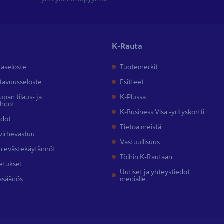
K-Rauta
jaseloste
Tuotemerkit
tavuusseloste
Esitteet
pan tilaus- ja
K-Plussa
ehdot
K-Business Visa -yrityskortti
hdot
Tietoa meistä
 virhevastuu
Vastuullisuus
 evästekäytännöt
Töihin K-Rautaan
etukset
Uutiset ja yhteystiedot
asäädös
medialle