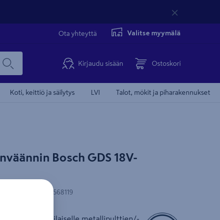
Valitse myymälä
Ota yhteyttä
Kirjaudu sisään
Ostoskori
Koti, keittiö ja säilytys
LVI
Talot, mökit ja piharakennukset
nväännin Bosch GDS 18V-
N-koodi
:
4059952568119
ännin ammattilaiselle metallipulttien/-