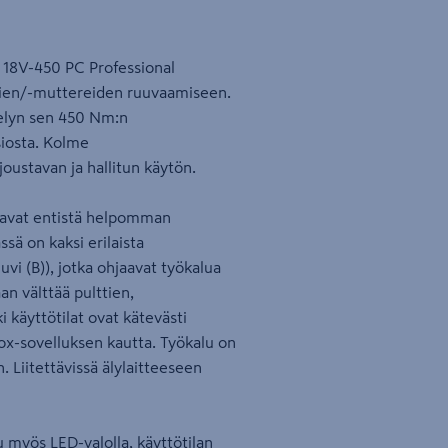
18V-450 PC Professional
tien/-muttereiden ruuvaamiseen.
elyn sen 450 Nm:n
iosta. Kolme
oustavan ja hallitun käytön.
istavat entistä helpomman
sä on kaksi erilaista
uvi (B)), jotka ohjaavat työkalua
n välttää pulttien,
 käyttötilat ovat kätevästi
x-sovelluksen kautta. Työkalu on
. Liitettävissä älylaitteeseen
 myös LED-valolla, käyttötilan