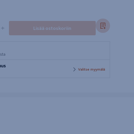
+
Lisää ostoskoriin
osta
uus
Valitse myymälä