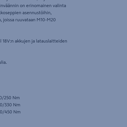
rinväännin on erinomainen valinta
ukkoseppien asennustöihin,
n, joissa ruuvataan M10-M20
 18V:n akkujen ja latauslaitteiden
lia.
s 0/250 Nm
s 0/330 Nm
s 0/450 Nm