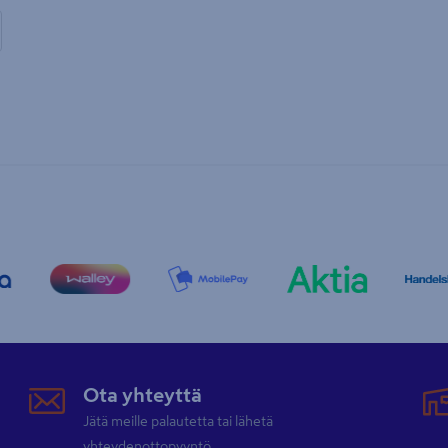
Ota yhteyttä
Jätä meille palautetta tai lähetä
yhteydenottopyyntö.