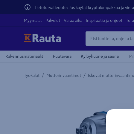
Tietoturvatiedote: Jos käytät kryptolompakkoa ja vierai
Myymälät
Palvelut
Varaa aika
Inspiraatio ja ohjeet
Tera
Rakennusmateriaalit
Puutavara
Kylpyhuone ja sauna
Pi
/
/
Työkalut
Mutterinvääntimet
Iskevät mutterinvääntim
Yksityiskohtainen kuvaus löytyy Tuotteen kuvaus -