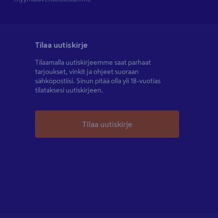
Tilaa uutiskirje
Tilaamalla uutiskirjeemme saat parhaat
tarjoukset, vinkit ja ohjeet suoraan
sähköpostiisi. Sinun pitää olla yli 18-vuotias
tilataksesi uutiskirjeen.
Tilaa uutiskirje