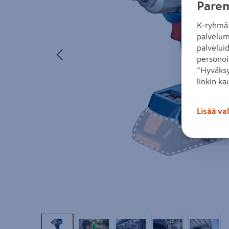
Parem
K-ryhmä 
palvelum
palvelui
Edellinen
personoi
”Hyväksy
linkin ka
Lisää va