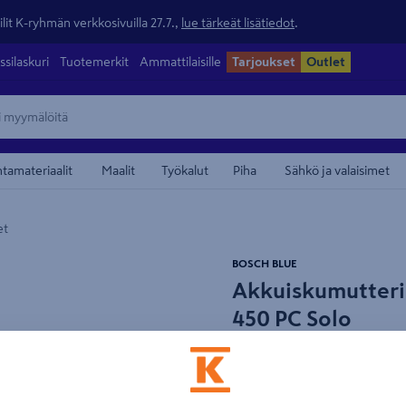
lit K-ryhmän verkkosivuilla 27.7.,
lue tärkeät lisätiedot
.
ssilaskuri
Tuotemerkit
Ammattilaisille
Tarjoukset
Outlet
ntamateriaalit
Maalit
Työkalut
Piha
Sähkö ja valaisimet
et
maamerkistä
BOSCH BLUE
Akkuiskumutteri
450 PC Solo
Tuotenumero
:
502544772
EA
Tehokas akkuiskumutterinvä