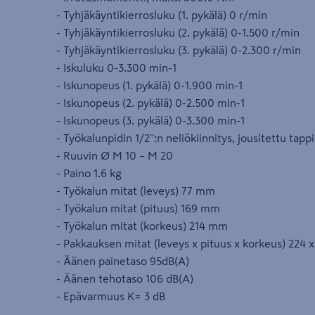
- Tyhjäkäyntikierrosluku (1. pykälä) 0 r/min
- Tyhjäkäyntikierrosluku (2. pykälä) 0-1.500 r/min
- Tyhjäkäyntikierrosluku (3. pykälä) 0-2.300 r/min
- Iskuluku 0-3.300 min-1
- Iskunopeus (1. pykälä) 0-1.900 min-1
- Iskunopeus (2. pykälä) 0-2.500 min-1
- Iskunopeus (3. pykälä) 0-3.300 min-1
- Työkalunpidin 1/2'':n neliökiinnitys, jousitettu tappi
- Ruuvin Ø M 10 – M 20
- Paino 1.6 kg
- Työkalun mitat (leveys) 77 mm
- Työkalun mitat (pituus) 169 mm
- Työkalun mitat (korkeus) 214 mm
- Pakkauksen mitat (leveys x pituus x korkeus) 224
- Äänen painetaso 95dB(A)
- Äänen tehotaso 106 dB(A)
- Epävarmuus K= 3 dB