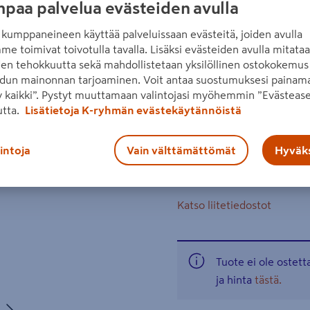
paa palvelua evästeiden avulla
muttereiden (M10–M20) ru
nopeus-/momenttiporrasta.
kumppaneineen käyttää palveluissaan evästeitä, joiden avulla
me toimivat toivotulla tavalla. Lisäksi evästeiden avulla mitata
laturi ja Bluetooth-moduul
den tehokkuutta sekä mahdollistetaan yksilöllinen ostokokemus 
Seuraava
dun mainonnan tarjoaminen. Voit antaa suostumuksesi painama
akun jännite 18 V
 kaikki”. Pystyt muuttamaan valintojasi myöhemmin ”Evästease
vääntömomentti mak
utta.
Lisätietoja K-ryhmän evästekäytännöistä
iskuluku 0-3300 min-1
lintoja
Vain välttämättömät
Hyväks
ruuvin halkaisija M10
Lue koko tuotekuvaus
Katso liitetiedostot
Tuote ei ole ostet
ja hinta
tästä.
Seuraava