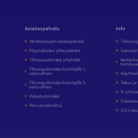
Asiakaspalvelu
Info
Verkkokaupan asiakaspalvelu
Tietosuo
Myymälöiden yhteystiedot
Saavutet
Tilinavauslomake yrityksille
Verkkokau
toimitus
Tilinavauslomake kuluttajille 1.
vastuullinen
Käyttöe
Tilinavauslomake kuluttajille 2.
Takuu ja
vastuullinen
K-ryhmän
Palautuslomake
Evästeas
Peruutusilmoitus
EU:n dat