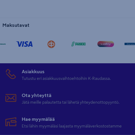
Maksutavat
Asiakkuus
Tutustu eri asiakkuusvaihtoehtoihin K-Raudassa.
Ota yhteyttä
Jätä meille palautetta tai lähetä yhteydenottopyyntö.
Hae myymälää
Etsi lähin myymäläsi laajasta myymäläverkostostamme