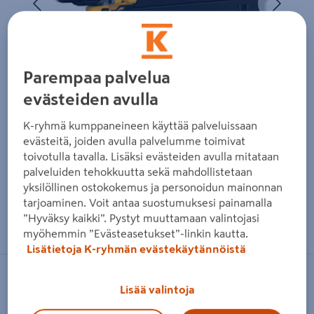
Parempaa palvelua
evästeiden avulla
K-ryhmä kumppaneineen käyttää palveluissaan
evästeitä, joiden avulla palvelumme toimivat
toivotulla tavalla. Lisäksi evästeiden avulla mitataan
palveluiden tehokkuutta sekä mahdollistetaan
yksilöllinen ostokokemus ja personoidun mainonnan
tarjoaminen. Voit antaa suostumuksesi painamalla
Zoomaa kuvaa sormilla kosketusnäytöllä
”Hyväksy kaikki”. Pystyt muuttamaan valintojasi
myöhemmin ”Evästeasetukset”-linkin kautta.
Lisätietoja K-ryhmän evästekäytännöistä
DEWALT
Lisää valintoja
Akkuiskuporakone DeWalt