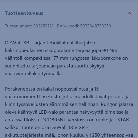
Tuotteen kuvaus
Tuotenumero
:
502439721
EAN-koodi
:
5035048750230
DeWalt XR -sarjan tehokkain hiiliharjaton
kaksinopeuksinen iskuporakone tarjoaa jopa 90 Nm
vääntöä kompaktissa 177 mm rungossa. Iskuporakone on
suunniteltu tarjoamaan parasta suorituskykyä
vaativimmillakin työmailla.
Porakoneessa on kaksi nopeusvalintaa ja 15
vääntömomenttiasetusta, jotka mahdollistavat poraus- ja
kiinnityssovellusten äärimmäisen hallinnan. Rungon jalassa
oleva kääntyvä LED-valo parantaa näkyvyyttä pimeissä ja
ahtaissa tiloissa. DCD805NT-versiossa on runko ja TSTAK-
salkku. Tuote on osa DeWalt 18 V XR -
akkutuotejärjestelmää, johon kuuluu yli 250 yhteensopivaa