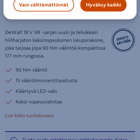
DCD805NT 18V XR TSTAK runko
Vain välttämättömät
Hyväksy kaikki
Tuotenumero
:
502439721
EAN-koodi
:
5035048750230
DeWalt 18 V XR -sarjan uusin ja tehokkain
hiiliharjaton kaksinopeuksinen iskuporakone,
joka tarjoaa jopa 90 Nm vääntöä kompaktissa
177 mm rungossa.
90 Nm vääntö
15 vääntömomenttiasetusta
Kääntyvä LED-valo
Kaksi nopeusvalintaa
Lue koko tuotekuvaus
Tuote ei ole ostettavissa verkkokaupasta. Katso