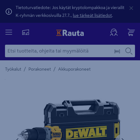
Tietoturvatiedote: Jos käytät kryptolompakkoa ja vierailit
K-ryhmän verkkosivuilla 27.7.,
lue tärkeät lisätiedot
.
/
/
Työkalut
Porakoneet
Akkuporakoneet
Yksityiskohtainen kuvaus löytyy Tuotteen kuvaus -maamerki
Edellinen
Seura