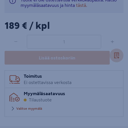
myymäläsaatavuus ja hinta
tästä.
189€/kpl
189 €
/ kpl
1 tuotetta
Määrä
−
+
Lisää ostoskoriin
Toimitus
Ei ostettavissa verkosta
Myymäläsaatavuus
Tilaustuote
Valitse myymälä