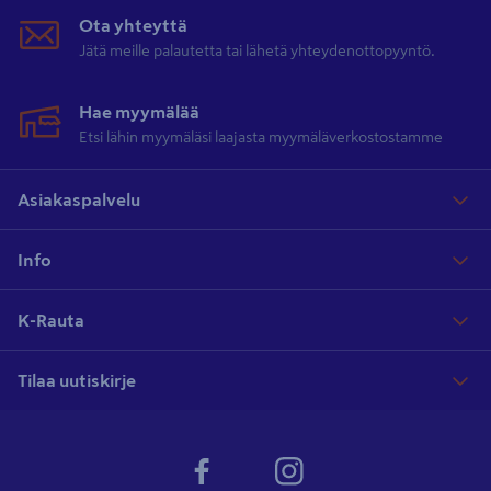
Ota yhteyttä
Jätä meille palautetta tai lähetä yhteydenottopyyntö.
Hae myymälää
Etsi lähin myymäläsi laajasta myymäläverkostostamme
Asiakaspalvelu
Info
K-Rauta
Tilaa uutiskirje