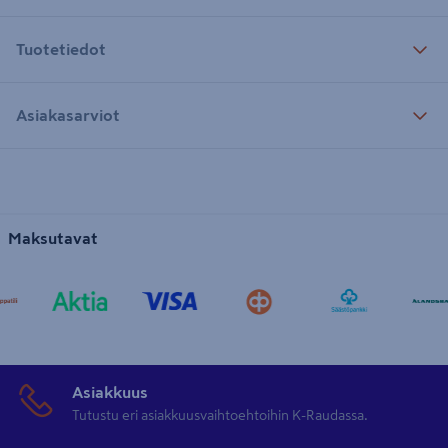
Tuotetiedot
Asiakasarviot
Maksutavat
Asiakkuus
Tutustu eri asiakkuusvaihtoehtoihin K-Raudassa.