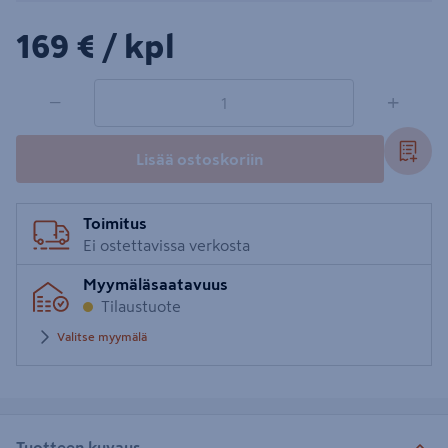
169€/kpl
169 €
/ kpl
1 tuotetta
Määrä
−
+
Lisää ostoskoriin
Toimitus
Ei ostettavissa verkosta
Myymäläsaatavuus
Tilaustuote
Valitse myymälä
Tuotteen kuvaus