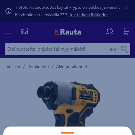
Tietoturvatiedote: Jos käytät kryptolompakkoa ja vierailit
K-ryhmän verkkosivuilla 27.7.,
lue tärkeät lisätiedot
.
/
/
Työkalut
Porakoneet
Akkuporakoneet
Yksityiskohtainen kuvaus löytyy Tuotteen kuvaus -maamerki