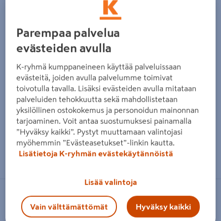
Parempaa palvelua
evästeiden avulla
K-ryhmä kumppaneineen käyttää palveluissaan
evästeitä, joiden avulla palvelumme toimivat
toivotulla tavalla. Lisäksi evästeiden avulla mitataan
palveluiden tehokkuutta sekä mahdollistetaan
yksilöllinen ostokokemus ja personoidun mainonnan
tarjoaminen. Voit antaa suostumuksesi painamalla
”Hyväksy kaikki”. Pystyt muuttamaan valintojasi
myöhemmin ”Evästeasetukset”-linkin kautta.
Zoomaa kuvaa sormilla kosketusnäytöllä
Lisätietoja K-ryhmän evästekäytännöistä
Lisää valintoja
DEWALT
Vain välttämättömät
Hyväksy kaikki
Akkuiskuruuviväännin Dewalt