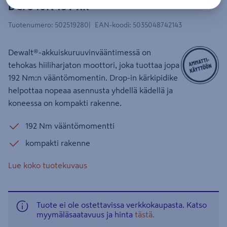
DCF840N 18V XR
Tuotenumero
:
502519280
EAN-koodi
:
5035048742143
Dewalt®-akkuiskuruuvinvääntimessä on
tehokas hiiliharjaton moottori, joka tuottaa jopa
192 Nm:n vääntömomentin. Drop-in kärkipidike
helpottaa nopeaa asennusta yhdellä kädellä ja
koneessa on kompakti rakenne.
192 Nm vääntömomentti
kompakti rakenne
Lue koko tuotekuvaus
Tuote ei ole ostettavissa verkkokaupasta. Katso
myymäläsaatavuus ja hinta
tästä.