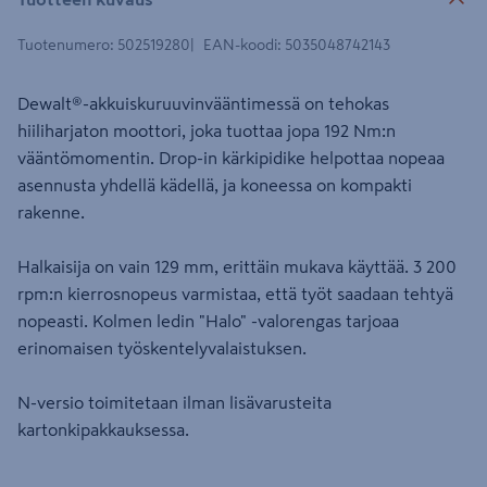
Tuotenumero
:
502519280
EAN-koodi
:
5035048742143
Dewalt®-akkuiskuruuvinvääntimessä on tehokas
hiiliharjaton moottori, joka tuottaa jopa 192 Nm:n
vääntömomentin. Drop-in kärkipidike helpottaa nopeaa
asennusta yhdellä kädellä, ja koneessa on kompakti
rakenne.
Halkaisija on vain 129 mm, erittäin mukava käyttää. 3 200
rpm:n kierrosnopeus varmistaa, että työt saadaan tehtyä
nopeasti. Kolmen ledin "Halo" -valorengas tarjoaa
erinomaisen työskentelyvalaistuksen.
N-versio toimitetaan ilman lisävarusteita
kartonkipakkauksessa.