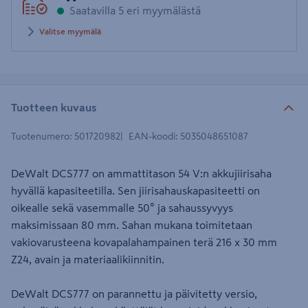
Saatavilla 5 eri myymälästä
Valitse myymälä
Tuotteen kuvaus
Tuotenumero
:
501720982
EAN-koodi
:
5035048651087
DeWalt DCS777 on ammattitason 54 V:n akkujiirisaha
hyvällä kapasiteetilla. Sen jiirisahauskapasiteetti on
oikealle sekä vasemmalle 50° ja sahaussyvyys
maksimissaan 80 mm. Sahan mukana toimitetaan
vakiovarusteena kovapalahampainen terä 216 x 30 mm
Z24, avain ja materiaalikiinnitin.
DeWalt DCS777 on parannettu ja päivitetty versio,