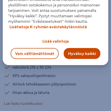
Akkujiirisaha DeWalt DCS777N XR
yksilöllinen ostokokemus ja personoidun mainonnan
Flexvolt 54V runko
tarjoaminen. Voit antaa suostumuksesi painamalla
”Hyväksy kaikki”. Pystyt muuttamaan valintojasi
Tuotenumero
:
501720982
EAN-koodi
:
5035048651087
myöhemmin ”Evästeasetukset”-linkin kautta.
Lisätietoja K-ryhmän evästekäytännöistä
Ammattitason 54 V:n akkujiirisaha hyvällä
kapasiteetilla. Jiirisahauskapasiteetti oikea ja
Lisää valintoja
vasen 50°, sahaussyvyys maks. 80 mm. Terä 216
x 30 mm. Pikalukittavat jiirauskulmat. Akku ja
Vain välttämättömät
Hyväksy kaikki
laturi myydään erikseen.
vakioterä 216 x 30 Z24
XPS-sahauslinjanilmaisin
Airlock tehokkaaseen pölynpoistoon
ilman akkua ja laturia
Lue koko tuotekuvaus