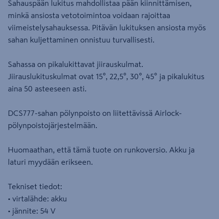
Sahauspään lukitus mahdollistaa pään kiinnittämisen,
minkä ansiosta vetotoimintoa voidaan rajoittaa
viimeistelysahauksessa. Pitävän lukituksen ansiosta myös
sahan kuljettaminen onnistuu turvallisesti.
Sahassa on pikalukittavat jiirauskulmat.
Jiirauslukituskulmat ovat 15°, 22,5°, 30°, 45° ja pikalukitus
aina 50 asteeseen asti.
DCS777-sahan pölynpoisto on liitettävissä Airlock-
pölynpoistojärjestelmään.
Huomaathan, että tämä tuote on runkoversio. Akku ja
laturi myydään erikseen.
Tekniset tiedot:
• virtalähde: akku
• jännite: 54 V