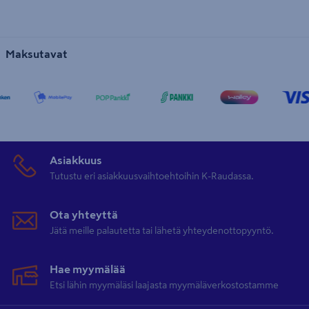
Maksutavat
Asiakkuus
Tutustu eri asiakkuusvaihtoehtoihin K-Raudassa.
Ota yhteyttä
Jätä meille palautetta tai lähetä yhteydenottopyyntö.
Hae myymälää
Etsi lähin myymäläsi laajasta myymäläverkostostamme