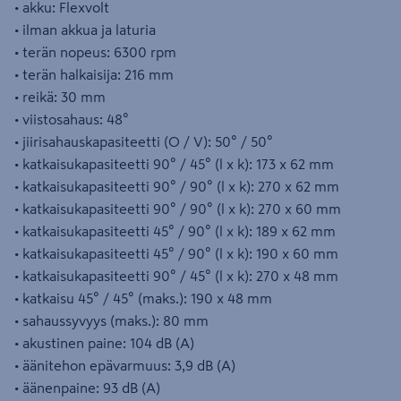
• akku: Flexvolt
• ilman akkua ja laturia
• terän nopeus: 6300 rpm
• terän halkaisija: 216 mm
• reikä: 30 mm
• viistosahaus: 48°
• jiirisahauskapasiteetti (O / V): 50° / 50°
• katkaisukapasiteetti 90° / 45° (l x k): 173 x 62 mm
• katkaisukapasiteetti 90° / 90° (l x k): 270 x 62 mm
• katkaisukapasiteetti 90° / 90° (l x k): 270 x 60 mm
• katkaisukapasiteetti 45° / 90° (l x k): 189 x 62 mm
• katkaisukapasiteetti 45° / 90° (l x k): 190 x 60 mm
• katkaisukapasiteetti 90° / 45° (l x k): 270 x 48 mm
• katkaisu 45° / 45° (maks.): 190 x 48 mm
• sahaussyvyys (maks.): 80 mm
• akustinen paine: 104 dB (A)
• äänitehon epävarmuus: 3,9 dB (A)
• äänenpaine: 93 dB (A)