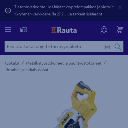
Tietoturvatiedote: Jos käytät kryptolompakkoa ja vierailit
K-ryhmän verkkosivuilla 27.7.,
lue tärkeät lisätiedot
.
/
/
Työkalut
Metallintyöstökoneet ja puuntyöstökoneet
Jiirisahat ja katkaisusahat
Yksityiskohtainen kuvaus löytyy Tuotteen kuvaus -maamerki