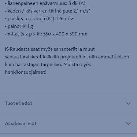
• äänenpaineen epävarmuus: 3 dB (A)
• käden / käsivarren tärinä puu: 2,1 m/s²
• poikkeama tärinä (K1): 1,5 m/s²
• paino: 14 kg
• mitat (s x p x k): 550 x 490 x 590 mm
K-Raudasta saat myös sahanterät ja muut
sahaustarvikkeet kaikkiin projekteihin, niin ammattilaisen
kuin harrastajan tarpeisiin. Muista myös
henkilönsuojaimet!
Tuotetiedot
Asiakasarviot