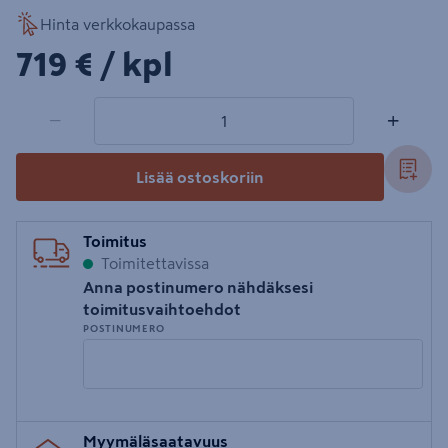
Hinta verkkokaupassa
719€/kpl
719 €
/ kpl
1 tuotetta
Määrä
−
+
Lisää ostoskoriin
Toimitus
Toimitettavissa
Anna postinumero nähdäksesi
toimitusvaihtoehdot
POSTINUMERO
Syötä
Myymäläsaatavuus
postinumero