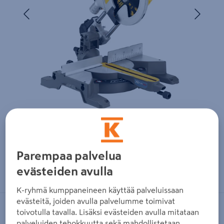
Edellinen
Seura
Parempaa palvelua
Zoomaa kuvaa sormilla kosketusnäytöllä
evästeiden avulla
K-ryhmä kumppaneineen käyttää palveluissaan
evästeitä, joiden avulla palvelumme toimivat
toivotulla tavalla. Lisäksi evästeiden avulla mitataan
DEWALT
palveluiden tehokkuutta sekä mahdollistetaan