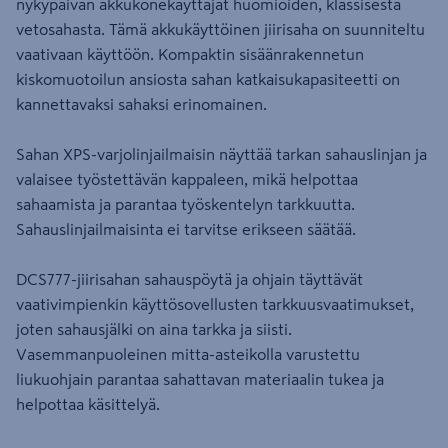
nykypäivän akkukonekäyttäjät huomioiden, klassisesta
vetosahasta. Tämä akkukäyttöinen jiirisaha on suunniteltu
vaativaan käyttöön. Kompaktin sisäänrakennetun
kiskomuotoilun ansiosta sahan katkaisukapasiteetti on
kannettavaksi sahaksi erinomainen.
Sahan XPS-varjolinjailmaisin näyttää tarkan sahauslinjan ja
valaisee työstettävän kappaleen, mikä helpottaa
sahaamista ja parantaa työskentelyn tarkkuutta.
Sahauslinjailmaisinta ei tarvitse erikseen säätää.
DCS777-jiirisahan sahauspöytä ja ohjain täyttävät
vaativimpienkin käyttösovellusten tarkkuusvaatimukset,
joten sahausjälki on aina tarkka ja siisti.
Vasemmanpuoleinen mitta-asteikolla varustettu
liukuohjain parantaa sahattavan materiaalin tukea ja
helpottaa käsittelyä.